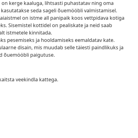
e on kerge kaaluga, lihtsasti puhastatav ning oma
 kasutatakse seda sageli õuemööbli valmistamisel.
aiaistmel on istme all panipaik koos vettpidava kotiga
 Sisemistel kottidel on pealiskate ja neid saab
lt istmetele kinnitada.
saks pesemiseks ja hooldamiseks eemaldatav kate.
arne disain, mis muudab selle täiesti paindlikuks ja
tud õuemööbli paigutuse.
kaitsta veekindla kattega.