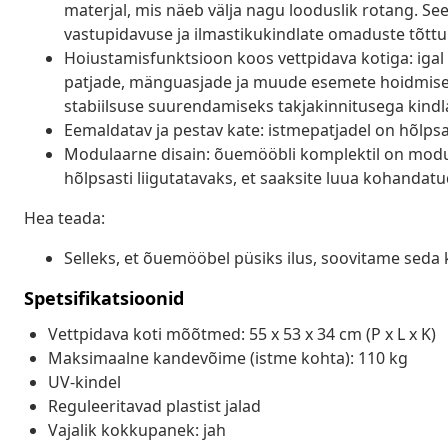
materjal, mis näeb välja nagu looduslik rotang. Se
vastupidavuse ja ilmastikukindlate omaduste tõttu
Hoiustamisfunktsioon koos vettpidava kotiga: igal 
patjade, mänguasjade ja muude esemete hoidmiseks.
stabiilsuse suurendamiseks takjakinnitusega kindla
Eemaldatav ja pestav kate: istmepatjadel on hõlp
Modulaarne disain: õuemööbli komplektil on modula
hõlpsasti liigutatavaks, et saaksite luua kohanda
Hea teada:
Selleks, et õuemööbel püsiks ilus, soovitame seda 
Spetsifikatsioonid
Vettpidava koti mõõtmed: 55 x 53 x 34 cm (P x L x K)
Maksimaalne kandevõime (istme kohta): 110 kg
UV-kindel
Reguleeritavad plastist jalad
Vajalik kokkupanek: jah