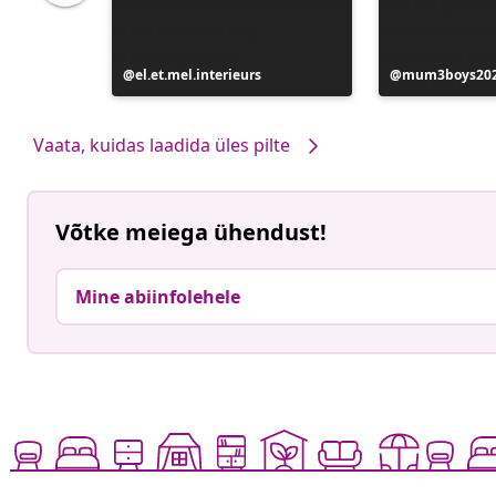
e
Postitus
el.et.mel.interieurs
Postitus
mum3boys20
avaldatud
avaldatud
Vaata, kuidas laadida üles pilte
Võtke meiega ühendust!
Mine abiinfolehele