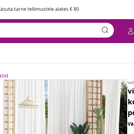
asuta tarne tellimustele alates € 80
ktid
vi
v
k
p
Vä