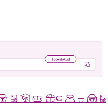
astradgard
ud
Soovitatud