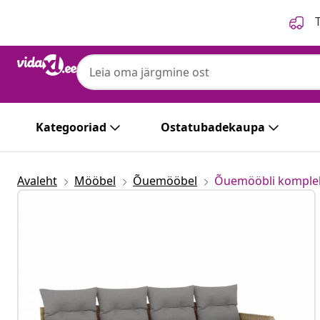
Eelmine
Järgmine
T
Kategooriad
Ostatubadekaupa
Avaleht
Mööbel
Õuemööbel
Õuemööbli komple