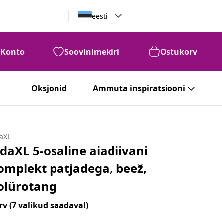
eesti
Konto
Soovinimekiri
Ostukorv
Oksjonid
Ammuta inspiratsiooni
daXL
idaXL 5-osaline aiadiivani
omplekt patjadega, beež,
olürotang
rv
(7 valikud saadaval)