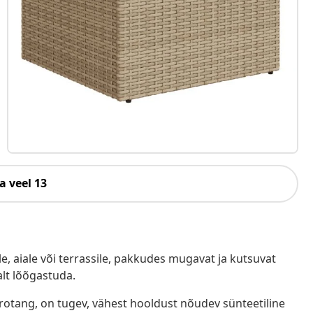
a veel 13
e, aiale või terrassile, pakkudes mugavat ja kutsuvat
alt lõõgastuda.
ürotang, on tugev, vähest hooldust nõudev sünteetiline