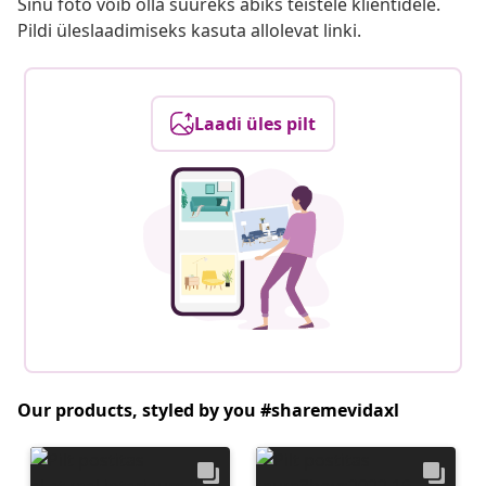
Sinu foto võib olla suureks abiks teistele klientidele.
Pildi üleslaadimiseks kasuta allolevat linki.
Laadi üles pilt
Our products, styled by you #sharemevidaxl