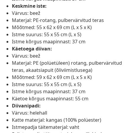
Keskmine iste:
Värvus: beež
Materjal: PE-rotang, pulbervärvitud teras
Mõõtmed: 55 x 62 x 69 cm (L x S x K)
Istme suurus: 55 x 55 cm (L x S)
Istme kõrgus maapinnast: 37 cm
Käetoega diivan:
Värvus: beež
Materjal: PE (polüetüleen) rotang, pulbervärvitud
teras, akaatsiapuit (õliviimistlusega)
Mõõtmed: 59 x 62 x 69 cm (L x S x K)
Istme suurus: 55 x 55 cm (L x S)
Istme kõrgus maapinnast: 37 cm
Käetoe kõrgus maapinnast: 55 cm
Diivanipadi:
Värvus: helehall
Katte materjal: kangas (100% polüester)
Istmepadja täitematerjal: vaht