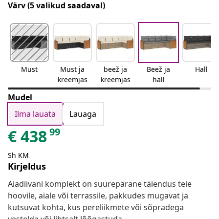
Värv
(5 valikud saadaval)
Must
Must ja
beež ja
Beež ja
Hall
kreemjas
kreemjas
hall
Mudel
Ilma lauata
Lauaga
99
€
438
Sh KM
Kirjeldus
Aiadiivani komplekt on suurepärane täiendus teie
hoovile, aiale või terrassile, pakkudes mugavat ja
kutsuvat kohta, kus pereliikmete või sõpradega