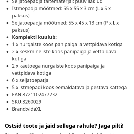
Seljatoepadja täitematerjal: puuvillakiud
Istmepadja mõõtmed: 55 x 55 x 3 cm (L x S x
paksus)
Seljatoepadja mõõtmed: 55 x 45 x 13 cm (P x L x
paksus)
Komplekti kuulub:
1 x nurgaiste koos panipaiga ja vettpidava kotiga
2 x keskmine iste koos panipaiga ja vettpidava
kotiga
2 x käetoega nurgaiste koos panipaiga ja
vettpidava kotiga
6 x seljatoepatja
5 x istmepadi koos eemaldatava ja pestava kattega
EAN:8721102477232
SKU:3260029
Brand:vidaXL
Ostsid toote ja jäid sellega rahule? Jaga pilti!