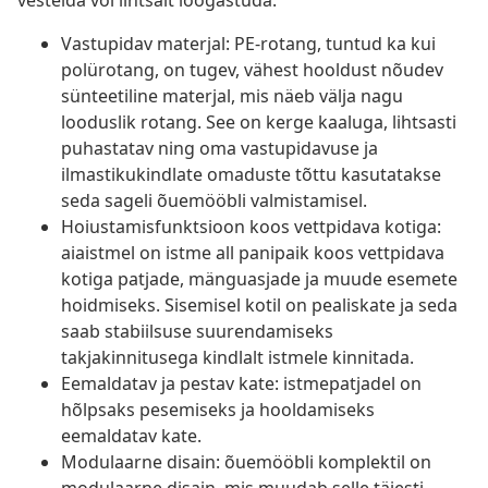
vestelda või lihtsalt lõõgastuda.
Vastupidav materjal: PE-rotang, tuntud ka kui
polürotang, on tugev, vähest hooldust nõudev
sünteetiline materjal, mis näeb välja nagu
looduslik rotang. See on kerge kaaluga, lihtsasti
puhastatav ning oma vastupidavuse ja
ilmastikukindlate omaduste tõttu kasutatakse
seda sageli õuemööbli valmistamisel.
Hoiustamisfunktsioon koos vettpidava kotiga:
aiaistmel on istme all panipaik koos vettpidava
kotiga patjade, mänguasjade ja muude esemete
hoidmiseks. Sisemisel kotil on pealiskate ja seda
saab stabiilsuse suurendamiseks
takjakinnitusega kindlalt istmele kinnitada.
Eemaldatav ja pestav kate: istmepatjadel on
hõlpsaks pesemiseks ja hooldamiseks
eemaldatav kate.
Modulaarne disain: õuemööbli komplektil on