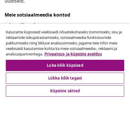
uudiseid.
Meie sotsiaalmeedia kontod
Kasutame küpsiseid veebisaidi nõuetekohaseks toimimiseks, sisu ja
reklaamide isikupärastamiseks, sotsiaalmeedia funktsioonide
Lepingust taganemine
pakkumiseks ning liikluse analüüsimiseks. Jagame teie infot meie
veebisaidi kasutamise kohta ka meie sotsiaalmeedia-, reklaami ja
Esita oma tellimuse kohta tagastamissoov.
analüüsipartneritega.
Privaatsus- ja küpsiste avaldus
Lepingust taganemine
Luba kõik küpsised
Lükka kõik tagasi
Klienditeenindus
Küpsiste sätted
Ettevõte
vidaXL