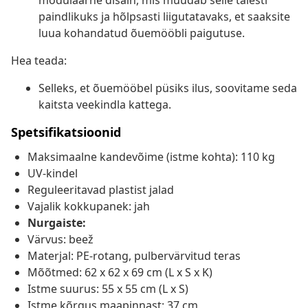
modulaarne disain, mis muudab selle täiesti
paindlikuks ja hõlpsasti liigutatavaks, et saaksite
luua kohandatud õuemööbli paigutuse.
Hea teada:
Selleks, et õuemööbel püsiks ilus, soovitame seda
kaitsta veekindla kattega.
Spetsifikatsioonid
Maksimaalne kandevõime (istme kohta): 110 kg
UV-kindel
Reguleeritavad plastist jalad
Vajalik kokkupanek: jah
Nurgaiste:
Värvus: beež
Materjal: PE-rotang, pulbervärvitud teras
Mõõtmed: 62 x 62 x 69 cm (L x S x K)
Istme suurus: 55 x 55 cm (L x S)
Istme kõrgus maapinnast: 37 cm