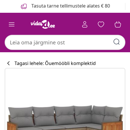
Eelmine
Järgmine
Tasuta tarne tellimustele alates € 80
Tagasi lehele: Õuemööbli komplektid
Köögikollektsi
#sharemevidaxl