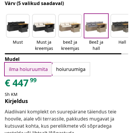
Värv
(5 valikud saadaval)
Must
Must ja
beež ja
Beež ja
Hall
kreemjas
kreemjas
hall
Mudel
ilma hoiuruumita
hoiuruumiga
99
€
447
Sh KM
Kirjeldus
Aiadiivani komplekt on suurepärane täiendus teie
hoovile, aiale või terrassile, pakkudes mugavat ja
kutsuvat kohta, kus pereliikmete või sõpradega