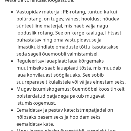
vestelda või lihtsalt lõõgastuda.
Vastupidav materjal: PE-rotang, tuntud ka kui
polürotang, on tugev, vähest hooldust nõudev
sünteetiline materjal, mis näeb välja nagu
looduslik rotang. See on kerge kaaluga, lihtsasti
puhastatav ning oma vastupidavuse ja
ilmastikukindlate omaduste tõttu kasutatakse
seda sageli õuemööbli valmistamisel.
Reguleeritav lauaplaat: laua kõrgemaks
muutmiseks saab lauaplaati tõsta, mis muudab
laua kohvilauast söögilauaks. See sobib
suurepäraselt külalistele või väljas einestamiseks.
Mugav istumiskogemus: õuemööbel koos tihkelt
polsterdatud patjadega pakub mugavat
istumiskogemust.
Eemaldatav ja pestav kate: istmepatjadel on
hõlpsaks pesemiseks ja hooldamiseks
eemaldatav kate.