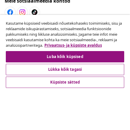
Meie sotsiaalmeedia kontod
Kasutame küpsiseid veebisaidi nõuetekohaseks toimimiseks, sisu ja
Lepingust taganemine
reklaamide isikupärastamiseks, sotsiaalmeedia funktsioonide
pakkumiseks ning liikluse analüüsimiseks. Jagame teie infot meie
Esita oma tellimuse kohta tagastamissoov.
veebisaidi kasutamise kohta ka meie sotsiaalmeedia-, reklaami ja
analüüsipartneritega.
Privaatsus- ja küpsiste avaldus
Lepingust taganemine
Luba kõik küpsised
Lükka kõik tagasi
Klienditeenindus
Küpsiste sätted
Ettevõte
vidaXL
Vaata rohkem