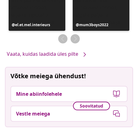
Postitus
el.et.mel.interieurs
Postitus
mum3boys2022
avaldatud
avaldatud
Vaata, kuidas laadida üles pilte
Võtke meiega ühendust!
Mine abiinfolehele
Soovitatud
Vestle meiega