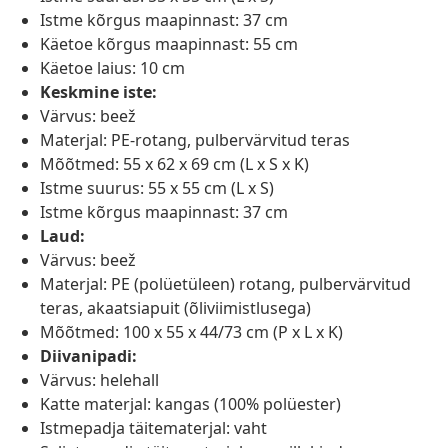
Istme kõrgus maapinnast: 37 cm
Käetoe kõrgus maapinnast: 55 cm
Käetoe laius: 10 cm
Keskmine iste:
Värvus: beež
Materjal: PE-rotang, pulbervärvitud teras
Mõõtmed: 55 x 62 x 69 cm (L x S x K)
Istme suurus: 55 x 55 cm (L x S)
Istme kõrgus maapinnast: 37 cm
Laud:
Värvus: beež
Materjal: PE (polüetüleen) rotang, pulbervärvitud
teras, akaatsiapuit (õliviimistlusega)
Mõõtmed: 100 x 55 x 44/73 cm (P x L x K)
Diivanipadi:
Värvus: helehall
Katte materjal: kangas (100% polüester)
Istmepadja täitematerjal: vaht