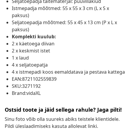
Seljatoepadja täitematerjal: puuvillakiud
Istmepadja mõõtmed: 55 x 55 x 3 cm (L x S x
paksus)
Seljatoepadja mõõtmed: 55 x 45 x 13 cm (P x L x
paksus)
Komplekti kuulub:
2 x käetoega diivan
2 x keskmist istet
1 x laud
4 x seljatoepatja
4 x istmepadi koos eemaldatava ja pestava kattega
EAN:8721102559839
SKU:3271192
Brand:vidaXL
Ostsid toote ja jäid sellega rahule? Jaga pilti!
Sinu foto võib olla suureks abiks teistele klientidele.
Pildi üleslaadimiseks kasuta allolevat linki.