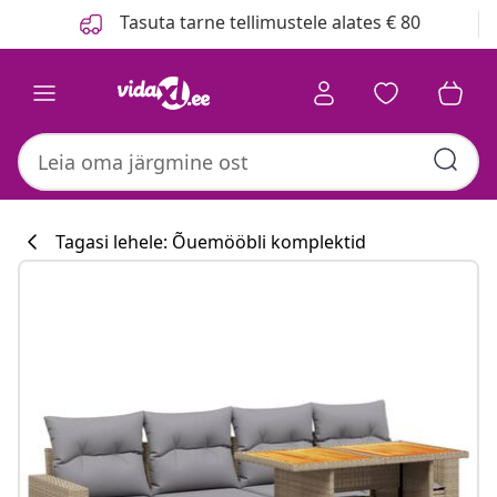
Eelmine
Järgmine
Tasuta tarne tellimustele alates € 80
Tagasi lehele: Õuemööbli komplektid
Köögikollektsi
#sharemevidaxl