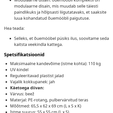
Modulaarne disain: õuemööbli komplektil on
modulaarne disain, mis muudab selle täiesti
paindlikuks ja hõlpsasti liigutatavaks, et saaksite
luua kohandatud õuemööbli paigutuse.
Hea teada:
Selleks, et õuemööbel püsiks ilus, soovitame seda
kaitsta veekindla kattega.
Spetsifikatsioonid
Maksimaalne kandevõime (istme kohta): 110 kg
UV-kindel
Reguleeritavad plastist jalad
Vajalik kokkupanek: jah
Käetoega diivan:
Värvus: beež
Materjal: PE-rotang, pulbervärvitud teras
Mõõtmed: 65,5 x 62 x 69 cm (L x S x K)
Istme suurus: 55 x 55 cm (L x S)