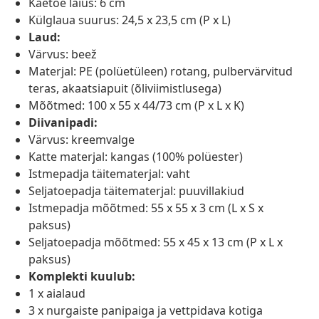
Käetoe laius: 6 cm
Külglaua suurus: 24,5 x 23,5 cm (P x L)
Laud:
Värvus: beež
Materjal: PE (polüetüleen) rotang, pulbervärvitud
teras, akaatsiapuit (õliviimistlusega)
Mõõtmed: 100 x 55 x 44/73 cm (P x L x K)
Diivanipadi:
Värvus: kreemvalge
Katte materjal: kangas (100% polüester)
Istmepadja täitematerjal: vaht
Seljatoepadja täitematerjal: puuvillakiud
Istmepadja mõõtmed: 55 x 55 x 3 cm (L x S x
paksus)
Seljatoepadja mõõtmed: 55 x 45 x 13 cm (P x L x
paksus)
Komplekti kuulub:
1 x aialaud
3 x nurgaiste panipaiga ja vettpidava kotiga