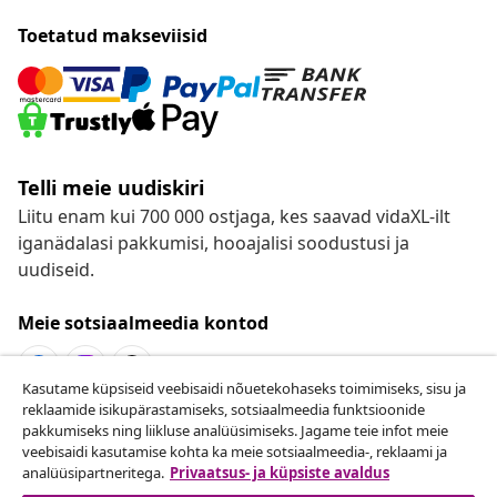
Toetatud makseviisid
Telli meie uudiskiri
Liitu enam kui 700 000 ostjaga, kes saavad vidaXL-ilt
iganädalasi pakkumisi, hooajalisi soodustusi ja
uudiseid.
Meie sotsiaalmeedia kontod
Kasutame küpsiseid veebisaidi nõuetekohaseks toimimiseks, sisu ja
reklaamide isikupärastamiseks, sotsiaalmeedia funktsioonide
Lepingust taganemine
pakkumiseks ning liikluse analüüsimiseks. Jagame teie infot meie
veebisaidi kasutamise kohta ka meie sotsiaalmeedia-, reklaami ja
Esita oma tellimuse kohta tagastamissoov.
analüüsipartneritega.
Privaatsus- ja küpsiste avaldus