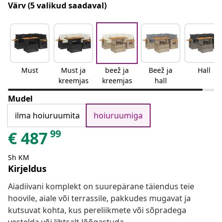
Värv
(5 valikud saadaval)
Must
Must ja
beež ja
Beež ja
Hall
kreemjas
kreemjas
hall
Mudel
ilma hoiuruumita
hoiuruumiga
99
€
487
Sh KM
Kirjeldus
Aiadiivani komplekt on suurepärane täiendus teie
hoovile, aiale või terrassile, pakkudes mugavat ja
kutsuvat kohta, kus pereliikmete või sõpradega