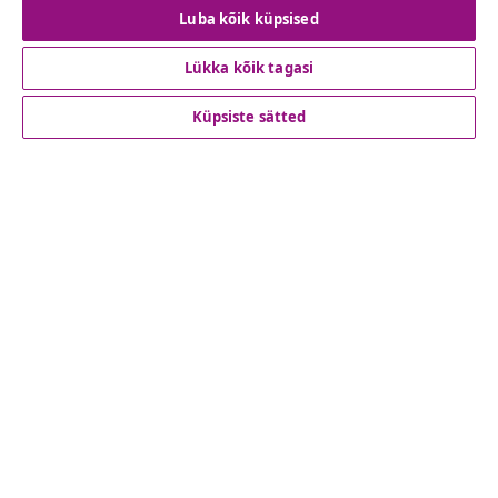
Lepingust taganemine
Luba kõik küpsised
Lükka kõik tagasi
Klienditeenindus
Küpsiste sätted
Ettevõte
vidaXL
Vaata rohkem
© 2008-2026 vidaXL www.vidaxl.ee on vidaXL Marketplace