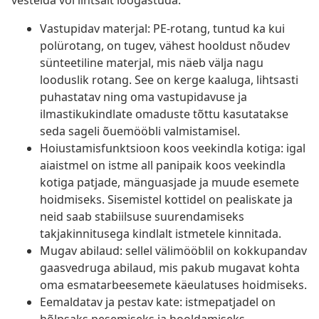
vestelda või lihtsalt lõõgastuda.
Vastupidav materjal: PE-rotang, tuntud ka kui
polürotang, on tugev, vähest hooldust nõudev
sünteetiline materjal, mis näeb välja nagu
looduslik rotang. See on kerge kaaluga, lihtsasti
puhastatav ning oma vastupidavuse ja
ilmastikukindlate omaduste tõttu kasutatakse
seda sageli õuemööbli valmistamisel.
Hoiustamisfunktsioon koos veekindla kotiga: igal
aiaistmel on istme all panipaik koos veekindla
kotiga patjade, mänguasjade ja muude esemete
hoidmiseks. Sisemistel kottidel on pealiskate ja
neid saab stabiilsuse suurendamiseks
takjakinnitusega kindlalt istmetele kinnitada.
Mugav abilaud: sellel välimööblil on kokkupandav
gaasvedruga abilaud, mis pakub mugavat kohta
oma esmatarbeesemete käeulatuses hoidmiseks.
Eemaldatav ja pestav kate: istmepatjadel on