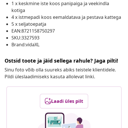
1 x keskmine iste koos panipaiga ja veekindla
kotiga
4 x istmepadi koos eemaldatava ja pestava kattega
5 x seljatoepatja
EAN:8721158750297
SKU:3327593
Brand:vidaXL
Ostsid toote ja jäid sellega rahule? Jaga pilti!
Sinu foto võib olla suureks abiks teistele klientidele.
Pildi üleslaadimiseks kasuta allolevat linki.
Laadi üles pilt