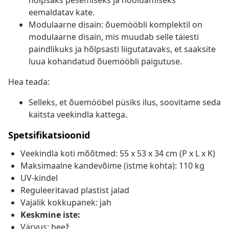
hõlpsaks pesemiseks ja hooldamiseks
eemaldatav kate.
Modulaarne disain: õuemööbli komplektil on
modulaarne disain, mis muudab selle täiesti
paindlikuks ja hõlpsasti liigutatavaks, et saaksite
luua kohandatud õuemööbli paigutuse.
Hea teada:
Selleks, et õuemööbel püsiks ilus, soovitame seda
kaitsta veekindla kattega.
Spetsifikatsioonid
Veekindla koti mõõtmed: 55 x 53 x 34 cm (P x L x K)
Maksimaalne kandevõime (istme kohta): 110 kg
UV-kindel
Reguleeritavad plastist jalad
Vajalik kokkupanek: jah
Keskmine iste:
Värvus: beež