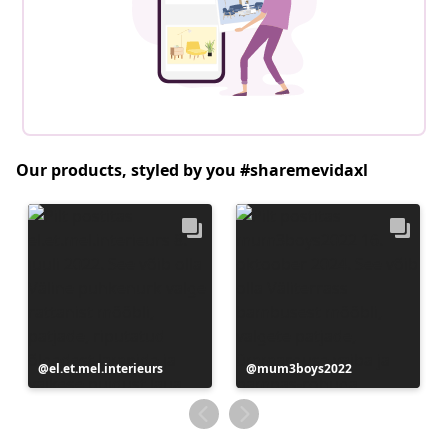
Our products, styled by you #sharemevidaxl
Postitus
el.et.mel.interieurs
Postitus
mum3boys2022
avaldatud
avaldatud