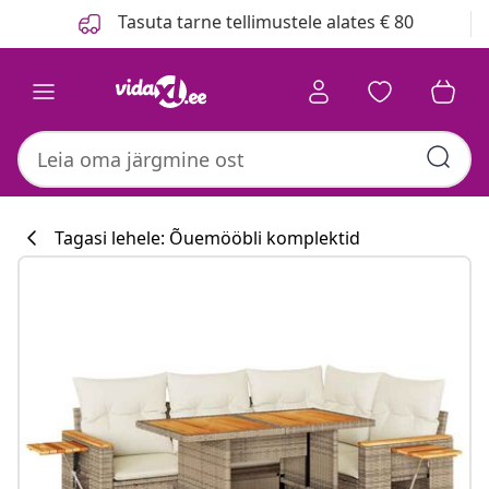
Eelmine
Järgmine
Tasuta tarne tellimustele alates € 80
Tagasi lehele: Õuemööbli komplektid
Köögikollektsi
#sharemevidaxl