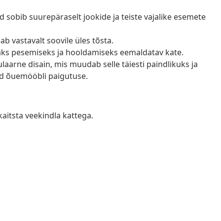
d sobib suurepäraselt jookide ja teiste vajalike esemete
b vastavalt soovile üles tõsta.
saks pesemiseks ja hooldamiseks eemaldatav kate.
arne disain, mis muudab selle täiesti paindlikuks ja
tud õuemööbli paigutuse.
kaitsta veekindla kattega.