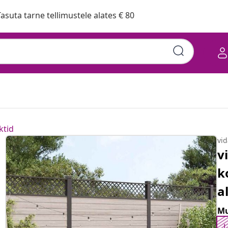
asuta tarne tellimustele alates € 80
jadega, must, alumiinium
ktid
vi
v
k
a
Mu