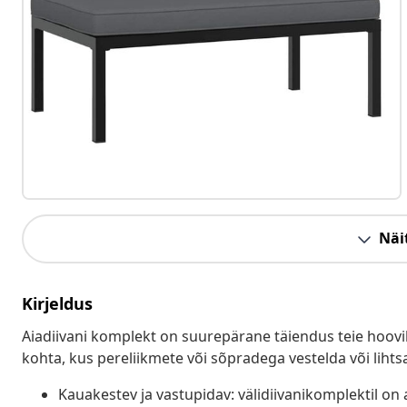
Näit
Kirjeldus
Aiadiivani komplekt on suurepärane täiendus teie hoovil
kohta, kus pereliikmete või sõpradega vestelda või lihts
Kauakestev ja vastupidav: välidiivanikomplektil o