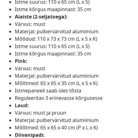
Istme suurus: 110 x 65 cm (L x S)
Istme kõrgus maapinnast: 35 cm
Aiaiste (2-seljatoega):
Värvus: must
Materjal: pulbervärvitud alumiinium
Mõõdud: 110 x 73 x 73 cm (L x S x K)
Istme suurus: 110 x 65 cm (L x S)
Istme kõrgus maapinnast: 35 cm
Pink:
Värvus: must
Materjal: pulbervärvitud alumiinium
Mõõtmed: 65 x 65 x 35 cm (L x S x K)
Istmepaneeli saab üles tõsta
Reguleeritav 3 erinevasse kõrgusesse
Laud:
Värvus: must ja pruun
Materjal: pulbervärvitud alumiinium
Mõõtmed: 65 x 65 x 40 cm (P x L x K)
Diivanipadi: