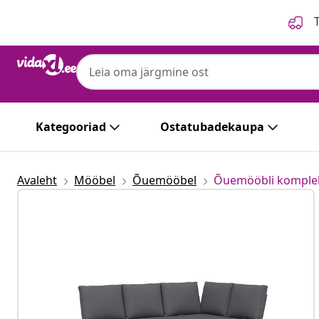
Eelmine
Järgmine
T
vidaXL
vidaXL 5-osaline aiadiivani komplekt pat
Kategooriad
Ostatubadekaupa
Avaleht
Mööbel
Õuemööbel
Õuemööbli komple