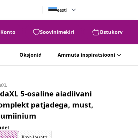
eesti
Konto
Soovinimekiri
Ostukorv
99
€
817
Oksjonid
Ammuta inspiratsiooni
daXL
idaXL 5-osaline aiadiivani
omplekt patjadega, must,
lumiinium
del
Lauaga
Ilma lauata