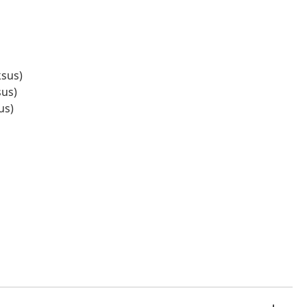
ksus)
sus)
us)