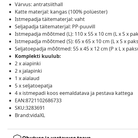
Värvus: antratsiithall
Katte materjal: kangas (100% polüester)
Istmepadja täitematerjal: vaht
Seljapadja täitematerjal: PP-puuvill
Istmepadja mõõtmed (L): 110 x 55 x 10 cm (L x S x pa
Istmepadja mõõtmed (S): 65 x 65 x 10 cm (L x S x pak
Seljatoepadja mõõtmed: 55 x 45 x 12 cm (P x L x paks
Komplekti kuulub:
2 x aiapinki
2 x jalapinki
1 x aialaud
5 x seljatoepatja
4 x istmepadi koos eemaldatava ja pestava kattega
EAN:8721102686733
SKU:3283691
Brand:vidaXL
Ohutuse ja vastavuse teave