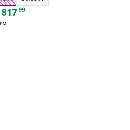
99
817
 KM