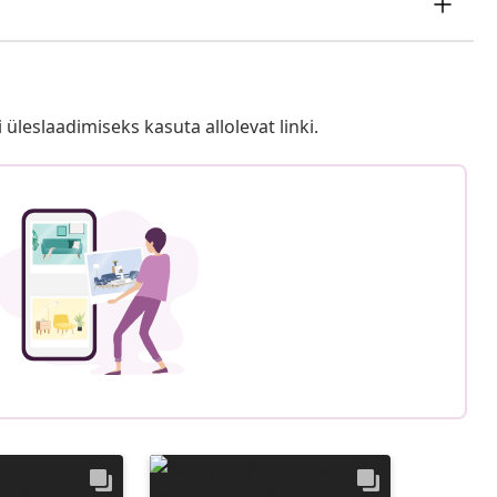
i üleslaadimiseks kasuta allolevat linki.