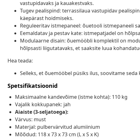
vastupidavaks ja kauakestvaks.
Tugev pealispind: terrassilaua vastupidav pealispin
käepärast hoidmiseks.
Reguleeritav istmepaneel: õuetooli istmepaneeli saa
Eemaldatav ja pestav kate: istmepatjadel on hõlp
Modulaarne disain: õuemööbli komplektil on modula
hõlpsasti liigutatavaks, et saaksite luua kohanda
Hea teada:
Selleks, et õuemööbel püsiks ilus, soovitame seda 
Spetsifikatsioonid
Maksimaalne kandevõime (istme kohta): 110 kg
Vajalik kokkupanek: jah
Aiaiste (3-seljatoega):
Värvus: must
Materjal: pulbervärvitud alumiinium
Mõõdud: 118 x 73 x 73 cm (L x S x K)