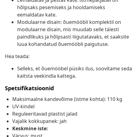
Eemaldatav ja pestav kate: istmepatjadel on
hõlpsaks pesemiseks ja hooldamiseks
eemaldatav kate.
Modulaarne disain: õuemööbli komplektil on
modulaarne disain, mis muudab selle täiesti
paindlikuks ja hõlpsasti liigutatavaks, et saaksite
luua kohandatud õuemööbli paigutuse.
Hea teada:
Selleks, et õuemööbel püsiks ilus, soovitame seda
kaitsta veekindla kattega.
Spetsifikatsioonid
Maksimaalne kandevõime (istme kohta): 110 kg
UV-kindel
Reguleeritavad plastist jalad
Vajalik kokkupanek: jah
Keskmine iste:
Värvus: must