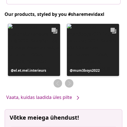
Our products, styled by you #sharemevidaxl
Postitus
el.et.mel.interieurs
Postitus
mum3boys2022
avaldatud
avaldatud
Vaata, kuidas laadida üles pilte
Võtke meiega ühendust!