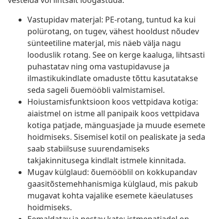
vestelda või lihtsalt lõõgastuda.
Vastupidav materjal: PE-rotang, tuntud ka kui
polürotang, on tugev, vähest hooldust nõudev
sünteetiline materjal, mis näeb välja nagu
looduslik rotang. See on kerge kaaluga, lihtsasti
puhastatav ning oma vastupidavuse ja
ilmastikukindlate omaduste tõttu kasutatakse
seda sageli õuemööbli valmistamisel.
Hoiustamisfunktsioon koos vettpidava kotiga:
aiaistmel on istme all panipaik koos vettpidava
kotiga patjade, mänguasjade ja muude esemete
hoidmiseks. Sisemisel kotil on pealiskate ja seda
saab stabiilsuse suurendamiseks
takjakinnitusega kindlalt istmele kinnitada.
Mugav külglaud: õuemööblil on kokkupandav
gaasitõstemehhanismiga külglaud, mis pakub
mugavat kohta vajalike esemete käeulatuses
hoidmiseks.