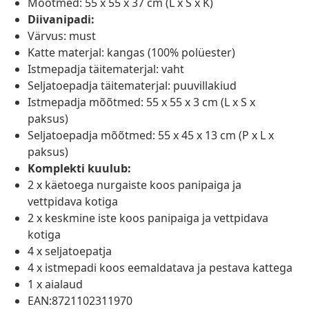
Mõõtmed: 55 x 55 x 37 cm (L x S x K)
Diivanipadi:
Värvus: must
Katte materjal: kangas (100% polüester)
Istmepadja täitematerjal: vaht
Seljatoepadja täitematerjal: puuvillakiud
Istmepadja mõõtmed: 55 x 55 x 3 cm (L x S x
paksus)
Seljatoepadja mõõtmed: 55 x 45 x 13 cm (P x L x
paksus)
Komplekti kuulub:
2 x käetoega nurgaiste koos panipaiga ja
vettpidava kotiga
2 x keskmine iste koos panipaiga ja vettpidava
kotiga
4 x seljatoepatja
4 x istmepadi koos eemaldatava ja pestava kattega
1 x aialaud
EAN:8721102311970