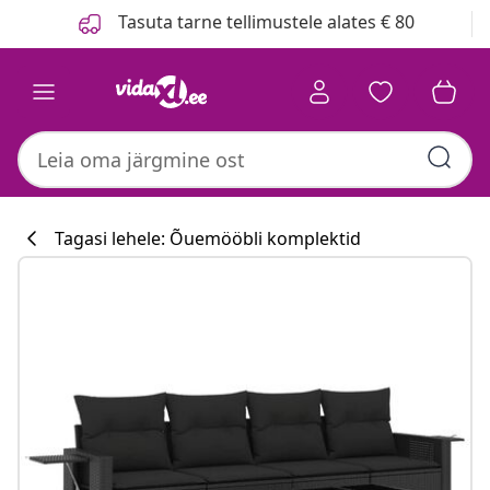
Eelmine
Järgmine
Tasuta tarne tellimustele alates € 80
Tagasi lehele: Õuemööbli komplektid
Köögikollektsio
#sharemevidaxl