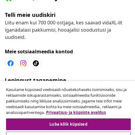
Telli meie uudiskiri
Liitu enam kui 700 000 ostjaga, kes saavad vidaXL-ilt
iganädalasi pakkumisi, hooajalisi soodustusi ja
uudiseid.
Meie sotsiaalmeedia kontod
Lepingust taganemine
Esita oma tellimuse kohta tagastamissoov.
Kasutame küpsiseid veebisaidi nõuetekohaseks toimimiseks, sisu ja
reklaamide isikupärastamiseks, sotsiaalmeedia funktsioonide
pakkumiseks ning liikluse analüüsimiseks. Jagame teie infot meie
Lepingust taganemine
veebisaidi kasutamise kohta ka meie sotsiaalmeedia-, reklaami ja
analüüsipartneritega.
Privaatsus- ja küpsiste avaldus
Luba kõik küpsised
Klienditeenindus