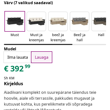
Värv
(7 valikud saadaval)
Must
Must ja
beež ja
Beež ja
Hall
kreemjas
kreemjas
hall
Mudel
Ilma lauata
Lauaga
99
€
392
Sh KM
Kirjeldus
Aiadiivani komplekt on suurepärane täiendus teie
hoovile, aiale või terrassile, pakkudes mugavat ja
kutsuvat kohta, kus pereliikmete või sõpradega