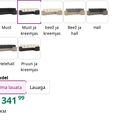
Must
Must ja
beež ja
Beež ja
Hall
kreemjas
kreemjas
hall
Helehall
Pruun ja
kreemjas
del
Ilma lauata
Lauaga
99
341
 KM