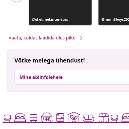
Postitus
el.et.mel.interieurs
Postitus
mum3boys20
avaldatud
avaldatud
Vaata, kuidas laadida üles pilte
Võtke meiega ühendust!
Mine abiinfolehele