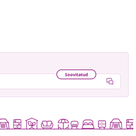
astradgard
ud
Soovitatud