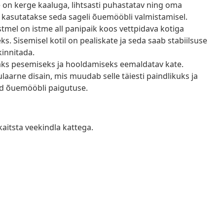
e on kerge kaaluga, lihtsasti puhastatav ning oma
 kasutatakse seda sageli õuemööbli valmistamisel.
tmel on istme all panipaik koos vettpidava kotiga
 Sisemisel kotil on pealiskate ja seda saab stabiilsuse
kinnitada.
saks pesemiseks ja hooldamiseks eemaldatav kate.
arne disain, mis muudab selle täiesti paindlikuks ja
tud õuemööbli paigutuse.
kaitsta veekindla kattega.