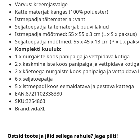
Värvus: kreemjasvalge
Katte materjal: kangas (100% polüester)
Istmepadja täitematerjal: vaht
Seljatoepadja täitematerjal: puuvillakiud
Istmepadja mõõtmed: 55 x 55 x 3 cm (L x S x paksus)
Seljatoepadja mõõtmed: 55 x 45 x 13 cm (P x L x paks
Komplekti kuulub:
1 x nurgaiste koos panipaiga ja vettpidava kotiga
2 x keskmine iste koos panipaiga ja vettpidava kotig
2 x käetoega nurgaiste koos panipaiga ja vettpidava 
6 x seljatoepatja
5 x istmepadi koos eemaldatava ja pestava kattega
EAN:8721102338380
SKU:3254863
Brand:vidaXL
Ostsid toote ja jäid sellega rahule? Jaga pilti!