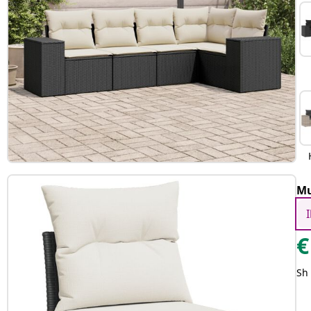
Mu
€
Sh