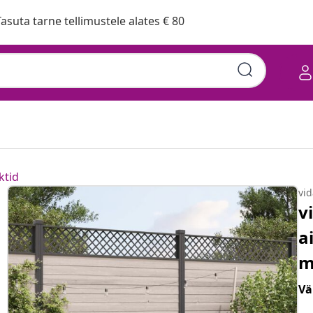
asuta tarne tellimustele alates € 80
ktid
vi
v
a
m
Vä