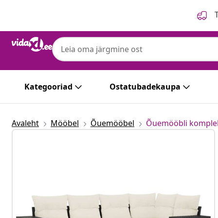
Eelmine
Järgmine
T
Kategooriad
Ostatubadekaupa
Avaleht
Mööbel
Õuemööbel
Õuemööbli komple