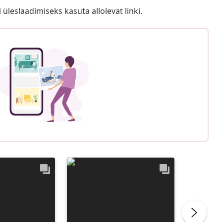
i üleslaadimiseks kasuta allolevat linki.