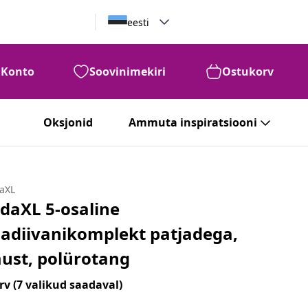
eesti
Konto
Soovinimekiri
Ostukorv
Oksjonid
Ammuta inspiratsiooni
daXL
idaXL 5-osaline
iadiivanikomplekt patjadega,
ust, polürotang
rv
(7 valikud saadaval)