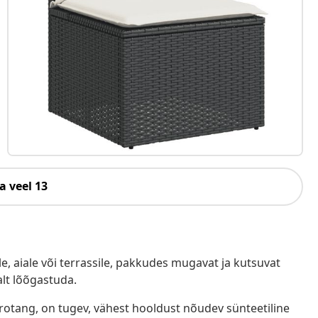
a veel 13
e, aiale või terrassile, pakkudes mugavat ja kutsuvat
alt lõõgastuda.
ürotang, on tugev, vähest hooldust nõudev sünteetiline