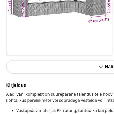
Näit
Kirjeldus
Aiadiivani komplekt on suurepärane täiendus teie hoovil
kohta, kus pereliikmete või sõpradega vestelda või lihts
Vastupidav materjal: PE-rotang, tuntud ka kui pol