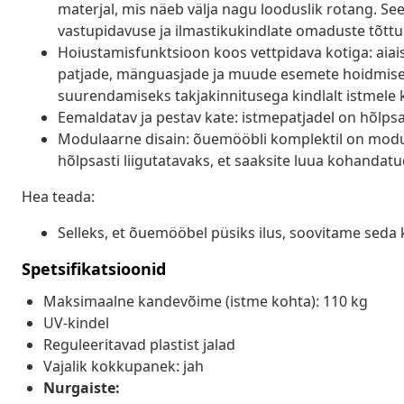
materjal, mis näeb välja nagu looduslik rotang. Se
vastupidavuse ja ilmastikukindlate omaduste tõttu
Hoiustamisfunktsioon koos vettpidava kotiga: aiais
patjade, mänguasjade ja muude esemete hoidmiseks.
suurendamiseks takjakinnitusega kindlalt istmele 
Eemaldatav ja pestav kate: istmepatjadel on hõlp
Modulaarne disain: õuemööbli komplektil on modula
hõlpsasti liigutatavaks, et saaksite luua kohanda
Hea teada:
Selleks, et õuemööbel püsiks ilus, soovitame seda 
Spetsifikatsioonid
Maksimaalne kandevõime (istme kohta): 110 kg
UV-kindel
Reguleeritavad plastist jalad
Vajalik kokkupanek: jah
Nurgaiste: