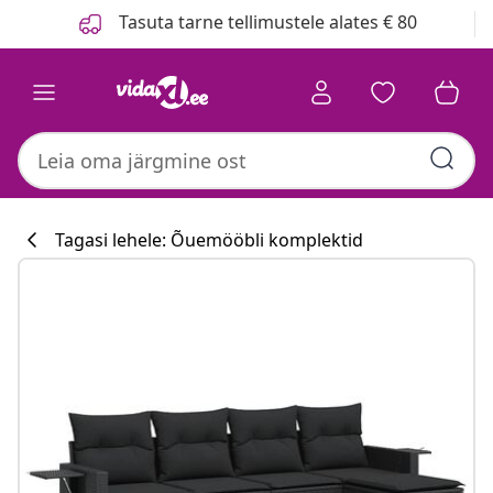
Eelmine
Järgmine
Tasuta tarne tellimustele alates € 80
Tagasi lehele: Õuemööbli komplektid
Köögikollektsio
#sharemevidaxl