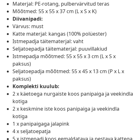
Materjal: PE-rotang, pulbervärvitud teras
Mõõtmed: 55 x 55 x 37 cm (L x S x K)
Diivanipadi:
Värvus: must
Katte materjal: kangas (100% polüester)
Istmepadja täitematerjal: vaht
Seljatoepadja täitematerjal: puuvillakiud
Istmepadja mõõtmed: 55 x 55 x 3 cm (L x S x
paksus)
Seljatoepadja mõõtmed: 55 x 45 x 13 cm (P x L x
paksus)
Komplekti kuulub:
2 x käetoega nurgaiste koos panipaiga ja veekindla
kotiga
2 x keskmine iste koos panipaiga ja veekindla
kotiga
1 x panipaigaga jalapink
4 x seljatoepatja
5 x istmepadi koos eemaldatava ja pestava kattega