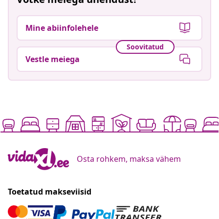
Mine abiinfolehele
Soovitatud
Vestle meiega
Osta rohkem, maksa vähem
Toetatud makseviisid