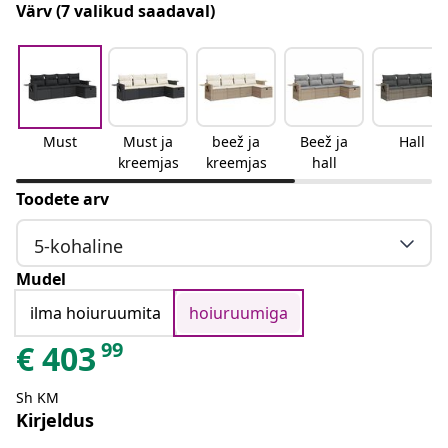
Värv
(7 valikud saadaval)
Must
Must ja
beež ja
Beež ja
Hall
kreemjas
kreemjas
hall
Toodete arv
5-kohaline
Mudel
ilma hoiuruumita
hoiuruumiga
99
€
403
Sh KM
Kirjeldus