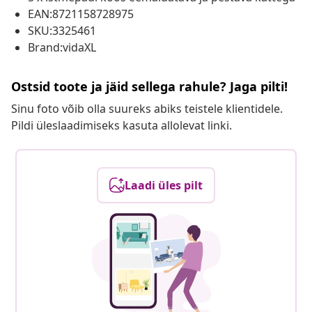
EAN:8721158728975
SKU:3325461
Brand:vidaXL
Ostsid toote ja jäid sellega rahule? Jaga pilti!
Sinu foto võib olla suureks abiks teistele klientidele.
Pildi üleslaadimiseks kasuta allolevat linki.
Laadi üles pilt