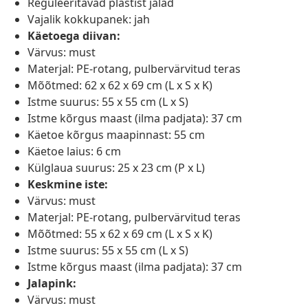
Reguleeritavad plastist jalad
Vajalik kokkupanek: jah
Käetoega diivan:
Värvus: must
Materjal: PE-rotang, pulbervärvitud teras
Mõõtmed: 62 x 62 x 69 cm (L x S x K)
Istme suurus: 55 x 55 cm (L x S)
Istme kõrgus maast (ilma padjata): 37 cm
Käetoe kõrgus maapinnast: 55 cm
Käetoe laius: 6 cm
Külglaua suurus: 25 x 23 cm (P x L)
Keskmine iste:
Värvus: must
Materjal: PE-rotang, pulbervärvitud teras
Mõõtmed: 55 x 62 x 69 cm (L x S x K)
Istme suurus: 55 x 55 cm (L x S)
Istme kõrgus maast (ilma padjata): 37 cm
Jalapink:
Värvus: must