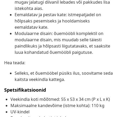
mugav jalatugi diivanil lebades või pakkudes lisa
istekohta aias.
Eemaldatav ja pestav kate: istmepatjadel on
hõlpsaks pesemiseks ja hooldamiseks
eemaldatav kate.
Modulaarne disain: õuemööbli komplektil on
modulaarne disain, mis muudab selle täiesti
paindlikuks ja hõlpsasti liigutatavaks, et saaksite
luua kohandatud õuemööbli paigutuse.
Hea teada:
Selleks, et õuemööbel püsiks ilus, soovitame seda
kaitsta veekindla kattega.
Spetsifikatsioonid
Veekindla koti mõõtmed: 55 x 53 x 34 cm (P x L x K)
Maksimaalne kandevõime (istme kohta): 110 kg
UV-kindel