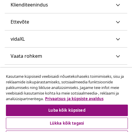
Klienditeenindus
Ettevõte
vidaXL
Vaata rohkem
Kasutame küpsiseid veebisaidi nõuetekohaseks toimimiseks, sisu ja
reklaamide isikupärastamiseks, sotsiaalmeedia funktsioonide
pakkumiseks ning liikluse analüüsimiseks. Jagame teie infot meie
veebisaidi kasutamise kohta ka meie sotsiaalmeedia-, reklaami ja
analüüsipartneritega.
Privaatsus- ja küpsiste avaldus
© 2008-2026 vidaXL www.vidaxl.ee on vidaXL Marketplace
Europe B.V. veebileht
Luba kõik küpsised
Lükka kõik tagasi