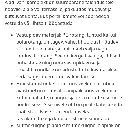
Aiadiivani komplekt on suurepärane täiendus teie
hoovile, aiale või terrassile, pakkudes mugavat ja
kutsuvat kohta, kus pereliikmete või sõpradega
vestelda või lihtsalt lõõgastuda.
Vastupidav materjal: PE-rotang, tuntud ka kui
polürotang, on tugev, vähest hooldust nõudev
sünteetiline materjal, mis näeb välja nagu
looduslik rotang. See on kerge kaaluga, lihtsasti
puhastatav ning oma vastupidavuse ja
ilmastikukindlate omaduste tõttu kasutatakse
seda sageli õuemööbli valmistamisel.
Hoiustamisfunktsioon koos veekindla kotiga:
aiaistmel on istme all panipaik koos veekindla
kotiga patjade, mänguasjade ja muude esemete
hoidmiseks. Sisemisel kotil on pealiskate ja seda
saab stabiilsuse suurendamiseks
takjakinnitusega kindlalt istmele kinnitada.
Mitmekülgne jalapink: mitmekülgne jalapink on