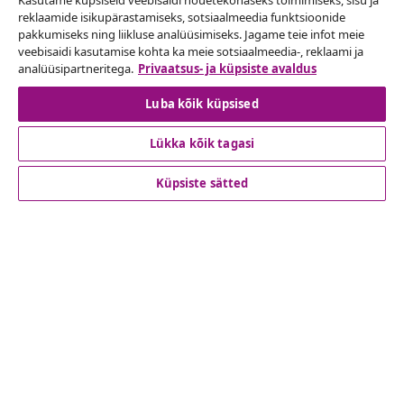
Kasutame küpsiseid veebisaidi nõuetekohaseks toimimiseks, sisu ja
Lepingust taganemine
reklaamide isikupärastamiseks, sotsiaalmeedia funktsioonide
pakkumiseks ning liikluse analüüsimiseks. Jagame teie infot meie
Esita oma tellimuse kohta tagastamissoov.
veebisaidi kasutamise kohta ka meie sotsiaalmeedia-, reklaami ja
analüüsipartneritega.
Privaatsus- ja küpsiste avaldus
Lepingust taganemine
Luba kõik küpsised
Lükka kõik tagasi
Klienditeenindus
Küpsiste sätted
Ettevõte
vidaXL
Vaata rohkem