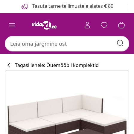
Eelmine
Järgmine
Tasuta tarne tellimustele alates € 80
Tagasi lehele: Õuemööbli komplektid
Köögikollektsi
#sharemevidaxl