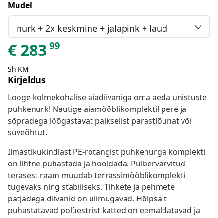
Mudel
nurk + 2x keskmine + jalapink + laud
99
€
283
Sh KM
Kirjeldus
Looge kolmekohalise aiadiivaniga oma aeda unistuste
puhkenurk! Nautige aiamööblikomplektil pere ja
sõpradega lõõgastavat päikselist pärastlõunat või
suveõhtut.
Ilmastikukindlast PE-rotangist puhkenurga komplekti
on lihtne puhastada ja hooldada. Pulbervärvitud
terasest raam muudab terrassimööblikomplekti
tugevaks ning stabiilseks. Tihkete ja pehmete
patjadega diivanid on ülimugavad. Hõlpsalt
puhastatavad polüestrist katted on eemaldatavad ja