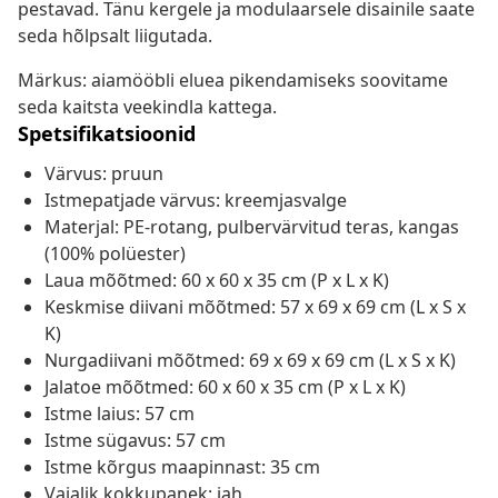
pestavad. Tänu kergele ja modulaarsele disainile saate
seda hõlpsalt liigutada.
Märkus: aiamööbli eluea pikendamiseks soovitame
seda kaitsta veekindla kattega.
Spetsifikatsioonid
Värvus: pruun
Istmepatjade värvus: kreemjasvalge
Materjal: PE-rotang, pulbervärvitud teras, kangas
(100% polüester)
Laua mõõtmed: 60 x 60 x 35 cm (P x L x K)
Keskmise diivani mõõtmed: 57 x 69 x 69 cm (L x S x
K)
Nurgadiivani mõõtmed: 69 x 69 x 69 cm (L x S x K)
Jalatoe mõõtmed: 60 x 60 x 35 cm (P x L x K)
Istme laius: 57 cm
Istme sügavus: 57 cm
Istme kõrgus maapinnast: 35 cm
Vajalik kokkupanek: jah