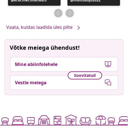
Postitus
el.et.mel.interieurs
Postitus
mum3boys2022
avaldatud
avaldatud
Vaata, kuidas laadida üles pilte
Võtke meiega ühendust!
Mine abiinfolehele
Soovitatud
Vestle meiega