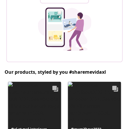
Our products, styled by you #sharemevidaxl