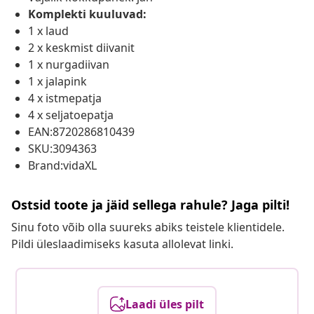
Komplekti kuuluvad:
1 x laud
2 x keskmist diivanit
1 x nurgadiivan
1 x jalapink
4 x istmepatja
4 x seljatoepatja
EAN:8720286810439
SKU:3094363
Brand:vidaXL
Ostsid toote ja jäid sellega rahule? Jaga pilti!
Sinu foto võib olla suureks abiks teistele klientidele.
Pildi üleslaadimiseks kasuta allolevat linki.
Laadi üles pilt