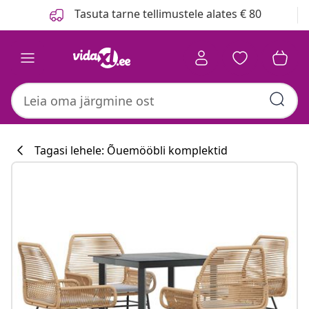
Eelmine
Järgmine
Tasuta tarne tellimustele alates € 80
Tagasi lehele: Õuemööbli komplektid
Köögikollektsi
#sharemevidaxl