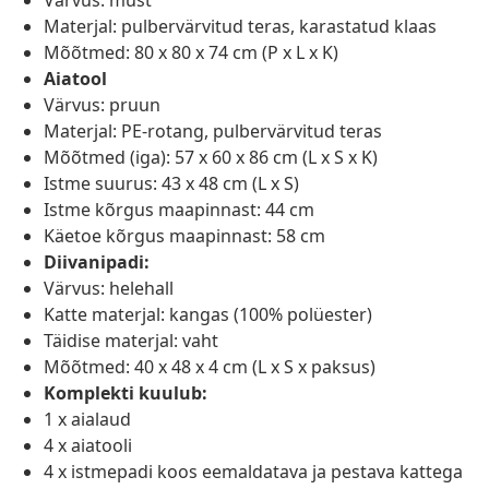
Värvus: must
Materjal: pulbervärvitud teras, karastatud klaas
Mõõtmed: 80 x 80 x 74 cm (P x L x K)
Aiatool
Värvus: pruun
Materjal: PE-rotang, pulbervärvitud teras
Mõõtmed (iga): 57 x 60 x 86 cm (L x S x K)
Istme suurus: 43 x 48 cm (L x S)
Istme kõrgus maapinnast: 44 cm
Käetoe kõrgus maapinnast: 58 cm
Diivanipadi:
Värvus: helehall
Katte materjal: kangas (100% polüester)
Täidise materjal: vaht
Mõõtmed: 40 x 48 x 4 cm (L x S x paksus)
Komplekti kuulub:
1 x aialaud
4 x aiatooli
4 x istmepadi koos eemaldatava ja pestava kattega