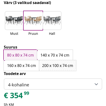
Värv
(3 valikud saadaval)
Must
Pruun
Hall
Suurus
80 x 80 x 74 cm
140 x 70 x 74 cm
160 x 80 x 74 cm
200 x 100 x 74 cm
Toodete arv
4-kohaline
99
€
354
Sh KM