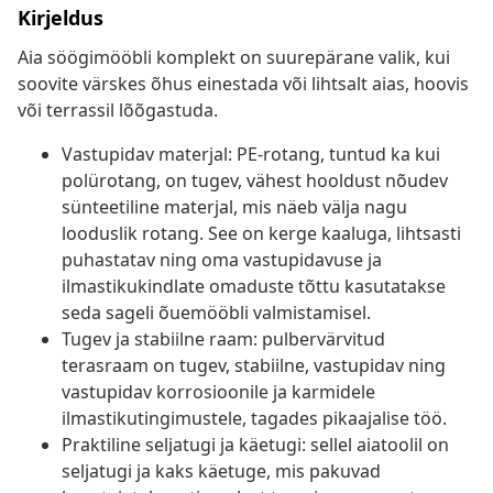
Kirjeldus
Aia söögimööbli komplekt on suurepärane valik, kui
soovite värskes õhus einestada või lihtsalt aias, hoovis
või terrassil lõõgastuda.
Vastupidav materjal: PE-rotang, tuntud ka kui
polürotang, on tugev, vähest hooldust nõudev
sünteetiline materjal, mis näeb välja nagu
looduslik rotang. See on kerge kaaluga, lihtsasti
puhastatav ning oma vastupidavuse ja
ilmastikukindlate omaduste tõttu kasutatakse
seda sageli õuemööbli valmistamisel.
Tugev ja stabiilne raam: pulbervärvitud
terasraam on tugev, stabiilne, vastupidav ning
vastupidav korrosioonile ja karmidele
ilmastikutingimustele, tagades pikaajalise töö.
Praktiline seljatugi ja käetugi: sellel aiatoolil on
seljatugi ja kaks käetuge, mis pakuvad