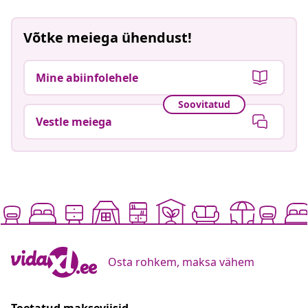
Võtke meiega ühendust!
Mine abiinfolehele
Soovitatud
Vestle meiega
Osta rohkem, maksa vähem
Toetatud makseviisid