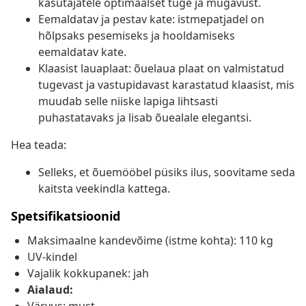
kasutajatele optimaalset tuge ja mugavust.
Eemaldatav ja pestav kate: istmepatjadel on
hõlpsaks pesemiseks ja hooldamiseks
eemaldatav kate.
Klaasist lauaplaat: õuelaua plaat on valmistatud
tugevast ja vastupidavast karastatud klaasist, mis
muudab selle niiske lapiga lihtsasti
puhastatavaks ja lisab õuealale elegantsi.
Hea teada:
Selleks, et õuemööbel püsiks ilus, soovitame seda
kaitsta veekindla kattega.
Spetsifikatsioonid
Maksimaalne kandevõime (istme kohta): 110 kg
UV-kindel
Vajalik kokkupanek: jah
Aialaud: