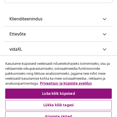
Klienditeenindus
Ettevõte
vidaXL
Kasutame küpsiseid veebisaidi nõuetekohaseks toimimiseks, sisu ja
Vaata rohkem
reklaamide isikupärastamiseks, sotsiaalmeedia funktsioonide
pakkumiseks ning liikluse analüüsimiseks. Jagame teie infot meie
veebisaidi kasutamise kohta ka meie sotsiaalmeedia-, reklaami ja
analüüsipartneritega.
Privaatsus- ja küpsiste avaldus
Luba kõik küpsised
Lükka kõik tagasi
© 2008-2026 vidaXL www.vidaxl.ee on vidaXL Marketplace
Europe B.V. veebileht
Küpsiste sätted