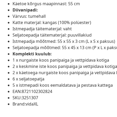
Käetoe kõrgus maapinnast: 55 cm
Diivanipadi:
Värvus: tumehall
Katte materjal: kangas (100% polüester)
Istmepadja täitematerjal: vaht
Seljatoepadja täitematerjal: puuvillakiud
Istmepadja mõõtmed: 55 x 55 x 3 cm (L x S x paksus)
Seljatoepadja mõõtmed: 55 x 45 x 13 cm (P x L x paks
Komplekti kuulub:
1 x nurgaiste koos panipaiga ja vettpidava kotiga
2 x keskmine iste koos panipaiga ja vettpidava kotig
2 x käetoega nurgaiste koos panipaiga ja vettpidava 
6 x seljatoepatja
5 x istmepadi koos eemaldatava ja pestava kattega
EAN:8721102302824
SKU:3251307
Brand:vidaXL