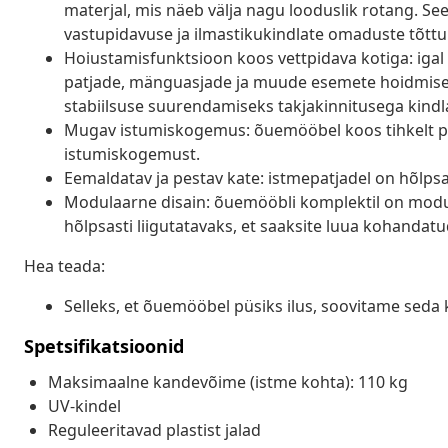
materjal, mis näeb välja nagu looduslik rotang. Se
vastupidavuse ja ilmastikukindlate omaduste tõttu
Hoiustamisfunktsioon koos vettpidava kotiga: igal 
patjade, mänguasjade ja muude esemete hoidmiseks.
stabiilsuse suurendamiseks takjakinnitusega kindla
Mugav istumiskogemus: õuemööbel koos tihkelt p
istumiskogemust.
Eemaldatav ja pestav kate: istmepatjadel on hõlp
Modulaarne disain: õuemööbli komplektil on modula
hõlpsasti liigutatavaks, et saaksite luua kohanda
Hea teada:
Selleks, et õuemööbel püsiks ilus, soovitame seda 
Spetsifikatsioonid
Maksimaalne kandevõime (istme kohta): 110 kg
UV-kindel
Reguleeritavad plastist jalad