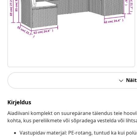
Näit
Kirjeldus
Aiadiivani komplekt on suurepärane täiendus teie hoovil
kohta, kus pereliikmete või sõpradega vestelda või lihts
Vastupidav materjal: PE-rotang, tuntud ka kui pol