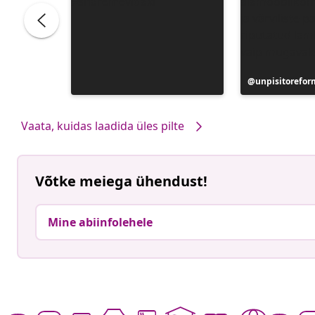
Postitus
unpisitorefo
avaldatud
Vaata, kuidas laadida üles pilte
Võtke meiega ühendust!
Mine abiinfolehele