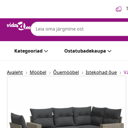
Eelmine
Järgmine
T
Kategooriad
Ostatubadekaupa
Avaleht
Mööbel
Õuemööbel
Istekohad õue
Vä