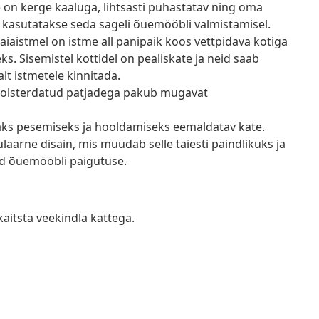
e on kerge kaaluga, lihtsasti puhastatav ning oma
 kasutatakse seda sageli õuemööbli valmistamisel.
aiaistmel on istme all panipaik koos vettpidava kotiga
 Sisemistel kottidel on pealiskate ja neid saab
lt istmetele kinnitada.
olsterdatud patjadega pakub mugavat
saks pesemiseks ja hooldamiseks eemaldatav kate.
arne disain, mis muudab selle täiesti paindlikuks ja
tud õuemööbli paigutuse.
kaitsta veekindla kattega.