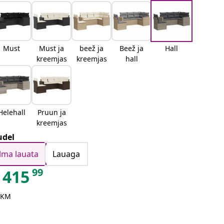
Must
Must ja
beež ja
Beež ja
Hall
kreemjas
kreemjas
hall
Helehall
Pruun ja
kreemjas
del
Ilma lauata
Lauaga
99
415
 KM