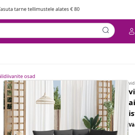
asuta tarne tellimustele alates € 80
lidiivanite osad
vi
v
a
i
Vä