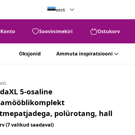
eesti
Konto
Soovinimekiri
Ostukorv
Oksjonid
Ammuta inspiratsiooni
daXL
idaXL 5-osaline
iamööblikomplekt
stmepatjadega, polürotang, hall
rv
(7 valikud saadaval)