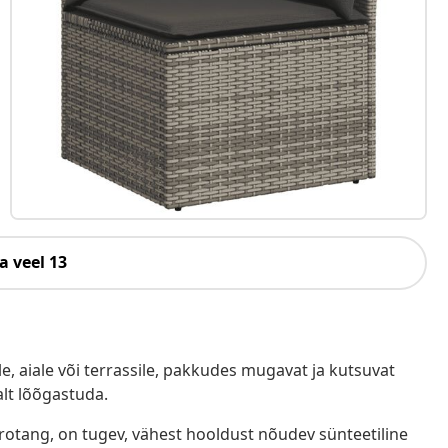
a veel 13
e, aiale või terrassile, pakkudes mugavat ja kutsuvat
alt lõõgastuda.
ürotang, on tugev, vähest hooldust nõudev sünteetiline