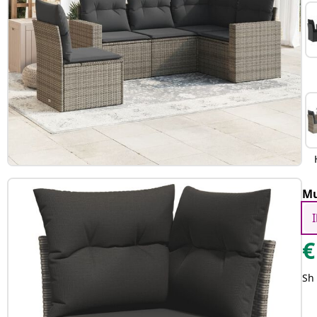
Mu
€
Sh