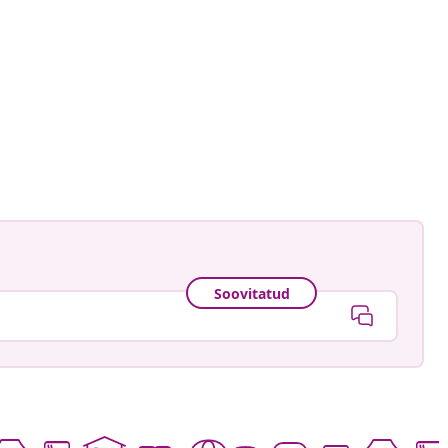
caatje
ud
Soovitatud