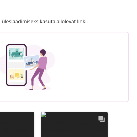
i üleslaadimiseks kasuta allolevat linki.