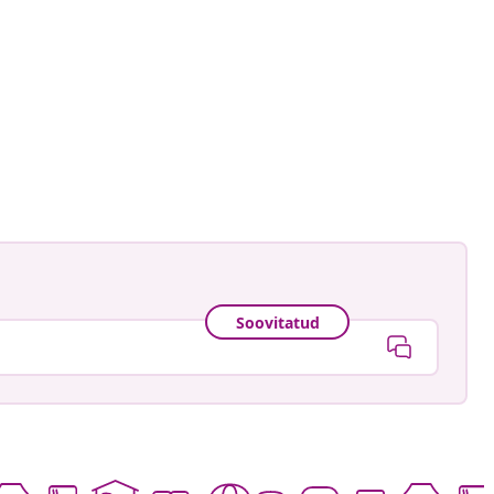
igrune
ud
Soovitatud