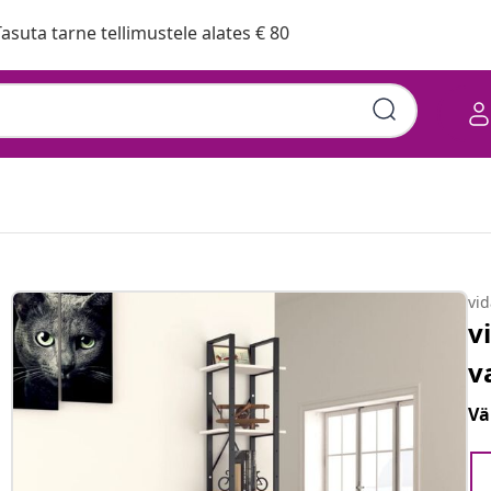
asuta tarne tellimustele alates € 80
vi
v
v
Vä