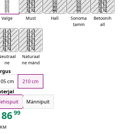
Valge
Must
Hall
Sonoma
Betoonih
tamm
all
Neutraal
Naturaal
ne
ne mänd
rgus
105 cm
210 cm
terjal
Tehispuit
Männipuit
99
86
 KM