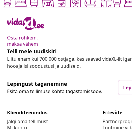
Osta rohkem,
maksa vähem
Telli meie uudiskiri
Liitu enam kui 700 000 ostjaga, kes saavad vidaXL-ilt ig
hooajalisi soodustusi ja uudiseid.
Lepingust taganemine
Lep
Esita oma tellimuse kohta tagastamissoov.
Klienditeenindus
Ettevõte
Jälgi oma tellimust
Partnerpro
Mi konto
Tootmine vid