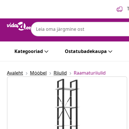
Eelmine
Järgmine
T
Kategooriad
Ostatubadekaupa
Avaleht
Mööbel
Riiulid
Raamaturiiulid