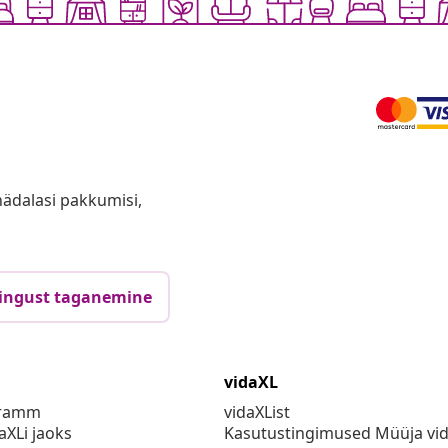
anädalasi pakkumisi,
ingust taganemine
vidaXL
gramm
vidaXList
aXLi jaoks
Kasutustingimused Müüja vi