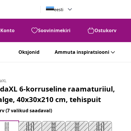
eesti
Konto
Soovinimekiri
Ostukorv
Oksjonid
Ammuta inspiratsiooni
daXL
idaXL 6-korruseline raamaturiiul,
alge, 40x30x210 cm, tehispuit
rv
(7 valikud saadaval)