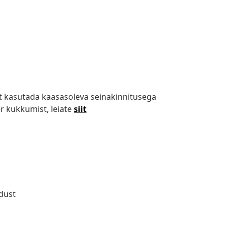
 kasutada kaasasoleva seinakinnitusega
r kukkumist, leiate
siit
dust