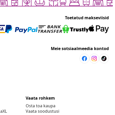
Toetatud makseviisid
Meie sotsiaalmeedia kontod
Vaata rohkem
Osta toa kaupa
daXL
Vaata soodustusi