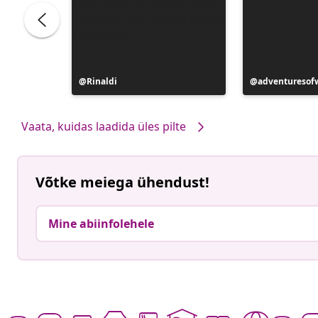
Postitus
Rinaldi
Postitus
adventuresof
avaldatud
avaldatud
Vaata, kuidas laadida üles pilte
Võtke meiega ühendust!
Mine abiinfolehele