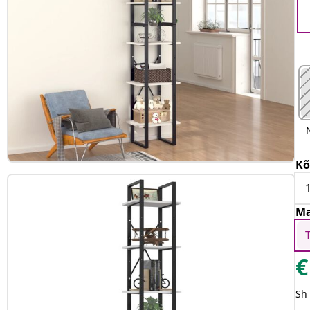
Kõ
Ma
€
Sh