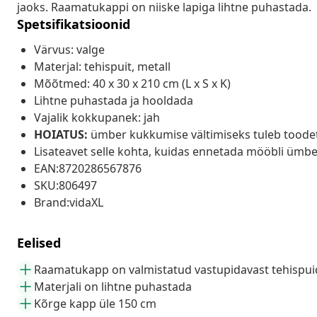
jaoks. Raamatukappi on niiske lapiga lihtne puhastada.
Spetsifikatsioonid
Värvus: valge
Materjal: tehispuit, metall
Mõõtmed: 40 x 30 x 210 cm (L x S x K)
Lihtne puhastada ja hooldada
Vajalik kokkupanek: jah
HOIATUS:
ümber kukkumise vältimiseks tuleb toodet
Lisateavet selle kohta, kuidas ennetada mööbli ümbe
EAN:8720286567876
SKU:806497
Brand:vidaXL
Eelised
Raamatukapp on valmistatud vastupidavast tehispui
Materjali on lihtne puhastada
Kõrge kapp üle 150 cm