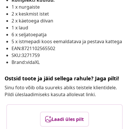
Komplekti kuulub:
1 x nurgaiste
2 x keskmist istet
2 x käetoega diivan
1 x laud
6 x seljatoepatja
5 x istmepadi koos eemaldatava ja pestava kattega
EAN:8721102565502
SKU:3271759
Brand:vidaXL
Ostsid toote ja jäid sellega rahule? Jaga pilti!
Sinu foto võib olla suureks abiks teistele klientidele.
Pildi üleslaadimiseks kasuta allolevat linki.
Laadi üles pilt