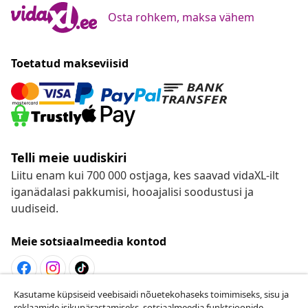
Osta rohkem, maksa vähem
Toetatud makseviisid
Telli meie uudiskiri
Liitu enam kui 700 000 ostjaga, kes saavad vidaXL-ilt
iganädalasi pakkumisi, hooajalisi soodustusi ja
uudiseid.
Meie sotsiaalmeedia kontod
Kasutame küpsiseid veebisaidi nõuetekohaseks toimimiseks, sisu ja
Lepingust taganemine
reklaamide isikupärastamiseks, sotsiaalmeedia funktsioonide