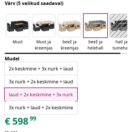
Värv
(5 valikud saadaval)
Must
Must ja
beež ja
beež ja
hall ja
kreemjas
kreemjas
helehall
tumehall
Mudel
2x keskmine + 3x nurk + laud
3x nurk + 2x keskmine + laud
laud + 2x keskmine + 3x nurk
3x nurk + laud + 2x keskmine
99
€
598