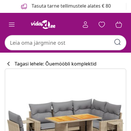
Eelmine
Järgmine
Tasuta tarne tellimustele alates € 80
Tagasi lehele: Õuemööbli komplektid
Köögikollektsi
#sharemevidaxl