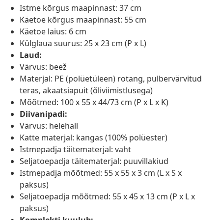
Istme kõrgus maapinnast: 37 cm
Käetoe kõrgus maapinnast: 55 cm
Käetoe laius: 6 cm
Külglaua suurus: 25 x 23 cm (P x L)
Laud:
Värvus: beež
Materjal: PE (polüetüleen) rotang, pulbervärvitud
teras, akaatsiapuit (õliviimistlusega)
Mõõtmed: 100 x 55 x 44/73 cm (P x L x K)
Diivanipadi:
Värvus: helehall
Katte materjal: kangas (100% polüester)
Istmepadja täitematerjal: vaht
Seljatoepadja täitematerjal: puuvillakiud
Istmepadja mõõtmed: 55 x 55 x 3 cm (L x S x
paksus)
Seljatoepadja mõõtmed: 55 x 45 x 13 cm (P x L x
paksus)