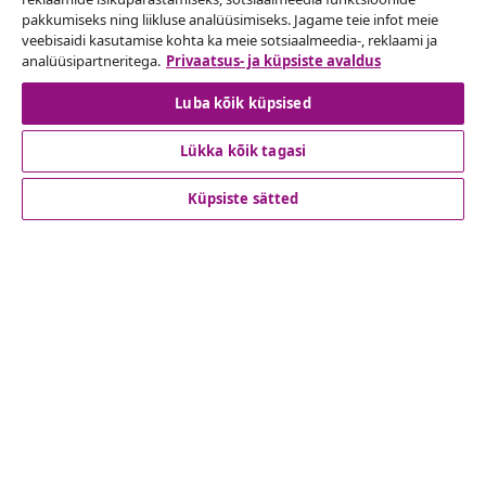
pakkumiseks ning liikluse analüüsimiseks. Jagame teie infot meie
Esita oma tellimuse kohta tagastamissoov.
veebisaidi kasutamise kohta ka meie sotsiaalmeedia-, reklaami ja
analüüsipartneritega.
Privaatsus- ja küpsiste avaldus
Lepingust taganemine
Luba kõik küpsised
Lükka kõik tagasi
Klienditeenindus
Küpsiste sätted
Ettevõte
vidaXL
Vaata rohkem