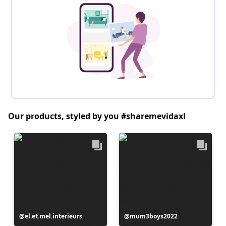
Our products, styled by you #sharemevidaxl
Postitus
el.et.mel.interieurs
Postitus
mum3boys2022
avaldatud
avaldatud