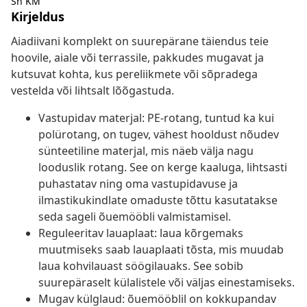
Sh KM
Kirjeldus
Aiadiivani komplekt on suurepärane täiendus teie
hoovile, aiale või terrassile, pakkudes mugavat ja
kutsuvat kohta, kus pereliikmete või sõpradega
vestelda või lihtsalt lõõgastuda.
Vastupidav materjal: PE-rotang, tuntud ka kui
polürotang, on tugev, vähest hooldust nõudev
sünteetiline materjal, mis näeb välja nagu
looduslik rotang. See on kerge kaaluga, lihtsasti
puhastatav ning oma vastupidavuse ja
ilmastikukindlate omaduste tõttu kasutatakse
seda sageli õuemööbli valmistamisel.
Reguleeritav lauaplaat: laua kõrgemaks
muutmiseks saab lauaplaati tõsta, mis muudab
laua kohvilauast söögilauaks. See sobib
suurepäraselt külalistele või väljas einestamiseks.
Mugav külglaud: õuemööblil on kokkupandav