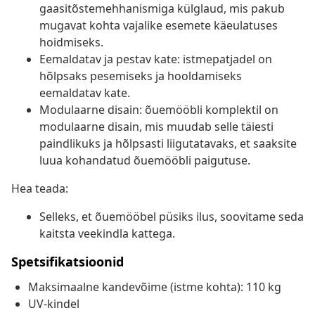
gaasitõstemehhanismiga külglaud, mis pakub
mugavat kohta vajalike esemete käeulatuses
hoidmiseks.
Eemaldatav ja pestav kate: istmepatjadel on
hõlpsaks pesemiseks ja hooldamiseks
eemaldatav kate.
Modulaarne disain: õuemööbli komplektil on
modulaarne disain, mis muudab selle täiesti
paindlikuks ja hõlpsasti liigutatavaks, et saaksite
luua kohandatud õuemööbli paigutuse.
Hea teada:
Selleks, et õuemööbel püsiks ilus, soovitame seda
kaitsta veekindla kattega.
Spetsifikatsioonid
Maksimaalne kandevõime (istme kohta): 110 kg
UV-kindel