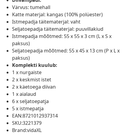
Diivanipadi:
Värvus: tumehall
Katte materjal: kangas (100% polüester)
Istmepadja täitematerjal: vaht
Seljatoepadja täitematerjal: puuvillakiud
Istmepadja mõõtmed: 55 x 55 x 3 cm (L x S x
paksus)
Seljatoepadja mõõtmed: 55 x 45 x 13 cm (P x L x
paksus)
Komplekti kuulub:
1 x nurgaiste
2 x keskmist istet
2 x käetoega diivan
1 x aialaud
6 x seljatoepatja
5 x istmepatja
EAN:8721012937314
SKU:3221379
Brand:vidaXL