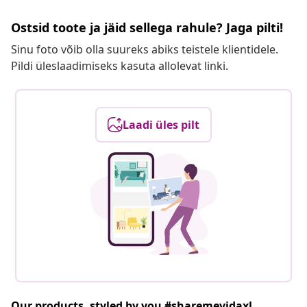
Ostsid toote ja jäid sellega rahule? Jaga pilti!
Sinu foto võib olla suureks abiks teistele klientidele.
Pildi üleslaadimiseks kasuta allolevat linki.
Laadi üles pilt
Our products, styled by you #sharemevidaxl