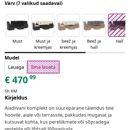
Värv
(7 valikud saadaval)
Must
Must ja
beež ja
Beež ja
Hall
kreemjas
kreemjas
hall
Mudel
Lauaga
Ilma lauata
99
€
470
Sh KM
Kirjeldus
Aiadiivani komplekt on suurepärane täiendus teie
hoovile, aiale või terrassile, pakkudes mugavat ja
kutsuvat kohta, kus pereliikmete või sõpradega
vestelda või lihtsalt lõõgastuda.