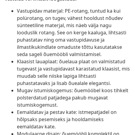
Vastupidav materjal: PE-rotang, tuntud ka kui
polürotang, on tugev, vähest hooldust nõudev
sünteetiline materjal, mis näeb välja nagu
looduslik rotang. See on kerge kaaluga, lihtsasti
puhastatav ning oma vastupidavuse ja
ilmastikukindlate omaduste tõttu kasutatakse
seda sageli õuemööbli valmistamisel.
Klaasist lauaplaat: õuelaua plaat on valmistatud
tugevast ja vastupidavast karastatud klaasist, mis
muudab selle niiske lapiga lihtsasti
puhastatavaks ja lisab õuealale elegantsi.
Mugav istumiskogemus: õuemööbel koos tihkelt
polsterdatud patjadega pakub mugavat
istumiskogemust.
Eemaldatav ja pestav kate: istmepatjadel on
hõlpsaks pesemiseks ja hooldamiseks
eemaldatav kate.
Modulaarne disain: õuemööbli komplektil on