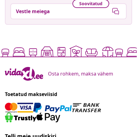
Soovitatud
Vestle meiega
Osta rohkem, maksa vähem
Toetatud makseviisid
Telli meie uudiskiri