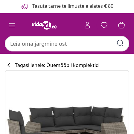
Eelmine
Järgmine
Tasuta tarne tellimustele alates € 80
Tagasi lehele: Õuemööbli komplektid
Köögikollektsi
#sharemevidaxl