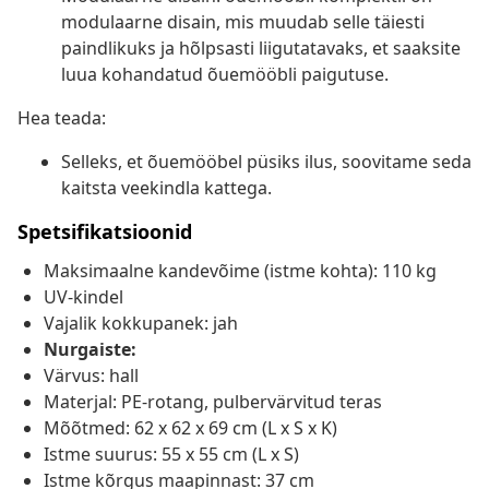
modulaarne disain, mis muudab selle täiesti
paindlikuks ja hõlpsasti liigutatavaks, et saaksite
luua kohandatud õuemööbli paigutuse.
Hea teada:
Selleks, et õuemööbel püsiks ilus, soovitame seda
kaitsta veekindla kattega.
Spetsifikatsioonid
Maksimaalne kandevõime (istme kohta): 110 kg
UV-kindel
Vajalik kokkupanek: jah
Nurgaiste:
Värvus: hall
Materjal: PE-rotang, pulbervärvitud teras
Mõõtmed: 62 x 62 x 69 cm (L x S x K)
Istme suurus: 55 x 55 cm (L x S)
Istme kõrgus maapinnast: 37 cm