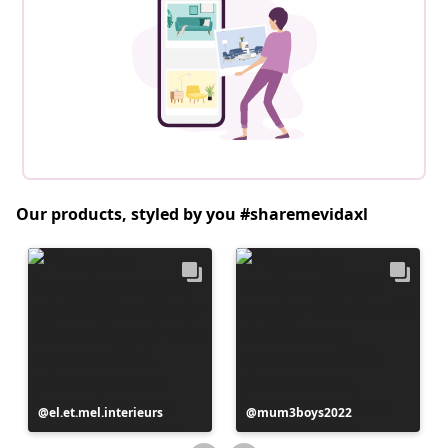
Our products, styled by you #sharemevidaxl
Postitus
el.et.mel.interieurs
Postitus
mum3boys2022
avaldatud
avaldatud