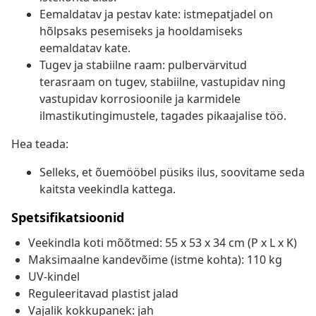
Eemaldatav ja pestav kate: istmepatjadel on
hõlpsaks pesemiseks ja hooldamiseks
eemaldatav kate.
Tugev ja stabiilne raam: pulbervärvitud
terasraam on tugev, stabiilne, vastupidav ning
vastupidav korrosioonile ja karmidele
ilmastikutingimustele, tagades pikaajalise töö.
Hea teada:
Selleks, et õuemööbel püsiks ilus, soovitame seda
kaitsta veekindla kattega.
Spetsifikatsioonid
Veekindla koti mõõtmed: 55 x 53 x 34 cm (P x L x K)
Maksimaalne kandevõime (istme kohta): 110 kg
UV-kindel
Reguleeritavad plastist jalad
Vajalik kokkupanek: jah