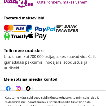
Osta rohkem, maksa vähem
Toetatud makseviisid
Telli meie uudiskiri
Liitu enam kui 700 000 ostjaga, kes saavad vidaXL-ilt
iganädalasi pakkumisi, hooajalisi soodustusi ja
uudiseid.
Meie sotsiaalmeedia kontod
Kasutame küpsiseid veebisaidi nõuetekohaseks toimimiseks, sisu ja
Lepingust taganemine
reklaamide isikupärastamiseks, sotsiaalmeedia funktsioonide