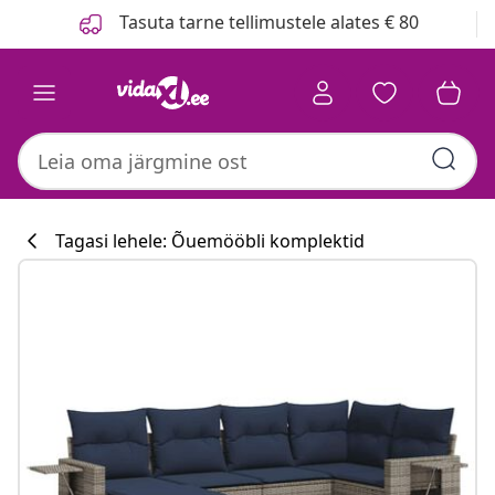
Eelmine
Järgmine
Tasuta tarne tellimustele alates € 80
Tagasi lehele: Õuemööbli komplektid
Köögikollektsi
#sharemevidaxl