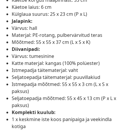
Käetoe kõrgus maapinnast: 55 cm
Käetoe laius: 6 cm
Külglaua suurus: 25 x 23 cm (P x L)
Jalapink:
Värvus: hall
Materjal: PE-rotang, pulbervärvitud teras
Mõõtmed: 55 x 55 x 37 cm (L x S x K)
Diivanipadi:
Värvus: tumesinine
Katte materjal: kangas (100% polüester)
Istmepadja täitematerjal: vaht
Seljatoepadja täitematerjal: puuvillakiud
Istmepadja mõõtmed: 55 x 55 x 3 cm (L x S x
paksus)
Seljatoepadja mõõtmed: 55 x 45 x 13 cm (P x L x
paksus)
Komplekti kuulub:
1 x keskmine iste koos panipaiga ja veekindla
kotiga