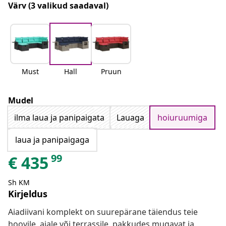
Värv
(3 valikud saadaval)
Must
Hall
Pruun
Mudel
ilma laua ja panipaigata
Lauaga
hoiuruumiga
laua ja panipaigaga
99
€
435
Sh KM
Kirjeldus
Aiadiivani komplekt on suurepärane täiendus teie
hoovile, aiale või terrassile, pakkudes mugavat ja