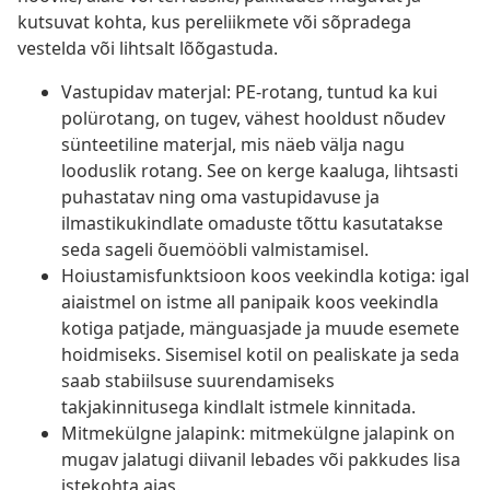
kutsuvat kohta, kus pereliikmete või sõpradega
vestelda või lihtsalt lõõgastuda.
Vastupidav materjal: PE-rotang, tuntud ka kui
polürotang, on tugev, vähest hooldust nõudev
sünteetiline materjal, mis näeb välja nagu
looduslik rotang. See on kerge kaaluga, lihtsasti
puhastatav ning oma vastupidavuse ja
ilmastikukindlate omaduste tõttu kasutatakse
seda sageli õuemööbli valmistamisel.
Hoiustamisfunktsioon koos veekindla kotiga: igal
aiaistmel on istme all panipaik koos veekindla
kotiga patjade, mänguasjade ja muude esemete
hoidmiseks. Sisemisel kotil on pealiskate ja seda
saab stabiilsuse suurendamiseks
takjakinnitusega kindlalt istmele kinnitada.
Mitmekülgne jalapink: mitmekülgne jalapink on
mugav jalatugi diivanil lebades või pakkudes lisa
istekohta aias.