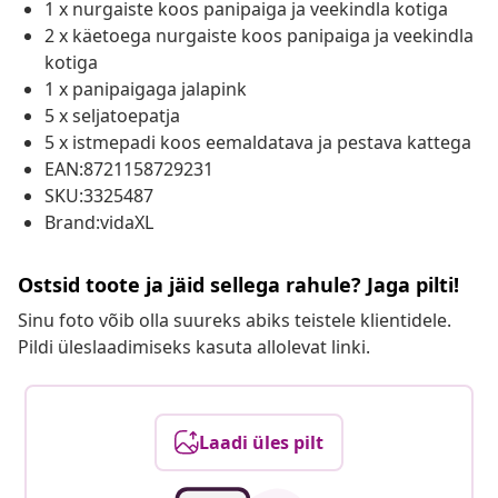
1 x nurgaiste koos panipaiga ja veekindla kotiga
2 x käetoega nurgaiste koos panipaiga ja veekindla
kotiga
1 x panipaigaga jalapink
5 x seljatoepatja
5 x istmepadi koos eemaldatava ja pestava kattega
EAN:8721158729231
SKU:3325487
Brand:vidaXL
Ostsid toote ja jäid sellega rahule? Jaga pilti!
Sinu foto võib olla suureks abiks teistele klientidele.
Pildi üleslaadimiseks kasuta allolevat linki.
Laadi üles pilt