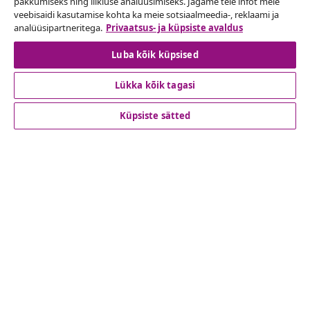
pakkumiseks ning liikluse analüüsimiseks. Jagame teie infot meie
Esita oma tellimuse kohta tagastamissoov.
veebisaidi kasutamise kohta ka meie sotsiaalmeedia-, reklaami ja
analüüsipartneritega.
Privaatsus- ja küpsiste avaldus
Lepingust taganemine
Luba kõik küpsised
Lükka kõik tagasi
Klienditeenindus
Küpsiste sätted
Ettevõte
vidaXL
Vaata rohkem