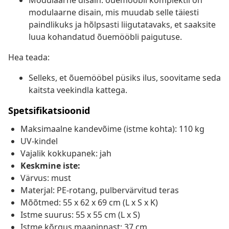
Modulaarne disain: õuemööbli komplektil on
modulaarne disain, mis muudab selle täiesti
paindlikuks ja hõlpsasti liigutatavaks, et saaksite
luua kohandatud õuemööbli paigutuse.
Hea teada:
Selleks, et õuemööbel püsiks ilus, soovitame seda
kaitsta veekindla kattega.
Spetsifikatsioonid
Maksimaalne kandevõime (istme kohta): 110 kg
UV-kindel
Vajalik kokkupanek: jah
Keskmine iste:
Värvus: must
Materjal: PE-rotang, pulbervärvitud teras
Mõõtmed: 55 x 62 x 69 cm (L x S x K)
Istme suurus: 55 x 55 cm (L x S)
Istme kõrgus maapinnast: 37 cm