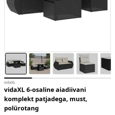
vidaXL
vidaXL 6-osaline aiadiivani
komplekt patjadega, must,
polürotang