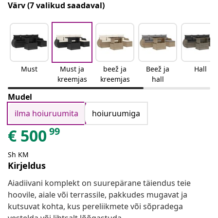
Värv
(7 valikud saadaval)
Must
Must ja
beež ja
Beež ja
Hall
kreemjas
kreemjas
hall
Mudel
ilma hoiuruumita
hoiuruumiga
99
€
500
Sh KM
Kirjeldus
Aiadiivani komplekt on suurepärane täiendus teie
hoovile, aiale või terrassile, pakkudes mugavat ja
kutsuvat kohta, kus pereliikmete või sõpradega