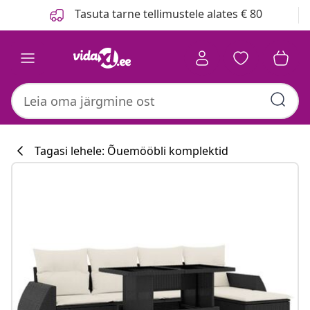
Eelmine
Järgmine
Tasuta tarne tellimustele alates € 80
Tagasi lehele: Õuemööbli komplektid
Köögikollektsi
#sharemevidaxl