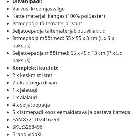
Diivanipadi:
Värvus: kreemjasvalge
Katte materjal: kangas (100% polüester)
Istmepadja täitematerjal: vaht
Seljatoepadja täitematerjal: puuvillakiud
Istmepadja mõõtmed: 55 x 55 x 3 cm (L x S x
paksus)
Seljatoepadja mõõtmed: 55 x 45 x 13 cm (P x L x
paksus)
Komplekti kuulub:
2 x keskmist istet
2 x käetoega diivan
1 x jalatugi
1 x aialaud
4 x seljatoepatja
5 x istmepadi koos eemaldatava ja pestava kattega
EAN:8721102416293
SKU:3268496
Brand:vidaXL