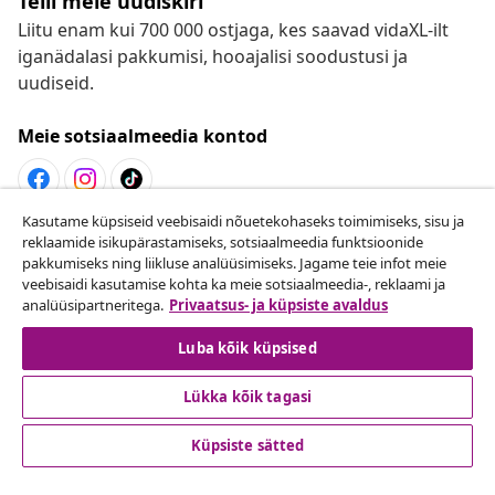
Telli meie uudiskiri
Liitu enam kui 700 000 ostjaga, kes saavad vidaXL-ilt
iganädalasi pakkumisi, hooajalisi soodustusi ja
uudiseid.
Meie sotsiaalmeedia kontod
Kasutame küpsiseid veebisaidi nõuetekohaseks toimimiseks, sisu ja
Lepingust taganemine
reklaamide isikupärastamiseks, sotsiaalmeedia funktsioonide
pakkumiseks ning liikluse analüüsimiseks. Jagame teie infot meie
Esita oma tellimuse kohta tagastamissoov.
veebisaidi kasutamise kohta ka meie sotsiaalmeedia-, reklaami ja
analüüsipartneritega.
Privaatsus- ja küpsiste avaldus
Lepingust taganemine
Luba kõik küpsised
Lükka kõik tagasi
Klienditeenindus
Küpsiste sätted
Ettevõte