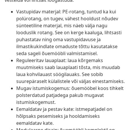
vestelda või lihtsalt lõõgastuda.
Vastupidav materjal: PE-rotang, tuntud ka kui
polürotang, on tugev, vähest hooldust nõudev
sünteetiline materjal, mis näeb välja nagu
looduslik rotang. See on kerge kaaluga, lihtsasti
puhastatav ning oma vastupidavuse ja
ilmastikukindlate omaduste tõttu kasutatakse
seda sageli õuemööbli valmistamisel.
Reguleeritav lauaplaat: laua kõrgemaks
muutmiseks saab lauaplaati tõsta, mis muudab
laua kohvilauast söögilauaks. See sobib
suurepäraselt külalistele või väljas einestamiseks.
Mugav istumiskogemus: õuemööbel koos tihkelt
polsterdatud patjadega pakub mugavat
istumiskogemust.
Eemaldatav ja pestav kate: istmepatjadel on
hõlpsaks pesemiseks ja hooldamiseks
eemaldatav kate.