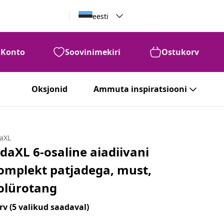
eesti
Konto
Soovinimekiri
Ostukorv
Oksjonid
Ammuta inspiratsiooni
daXL
idaXL 6-osaline aiadiivani
omplekt patjadega, must,
olürotang
rv
(5 valikud saadaval)