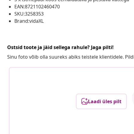
EAN:8721102460470
SKU:3258353
Brand:vidaXL
Ostsid toote ja jäid sellega rahule? Jaga pilti!
Sinu foto võib olla suureks abiks teistele klientidele. Pild
Laadi üles pilt