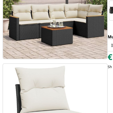
Mu
€
Sh