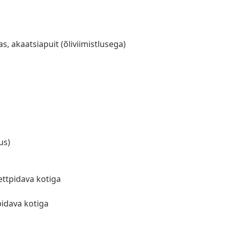
s, akaatsiapuit (õliviimistlusega)
us)
ettpidava kotiga
a
pidava kotiga