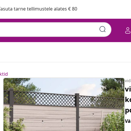
asuta tarne tellimustele alates € 80
ktid
vi
v
k
p
Vä