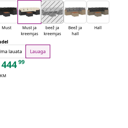
Must
Must ja
beež ja
Beež ja
Hall
kreemjas
kreemjas
hall
del
Ilma lauata
Lauaga
99
444
 KM