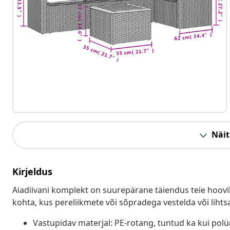
Näit
Kirjeldus
Aiadiivani komplekt on suurepärane täiendus teie hoovil
kohta, kus pereliikmete või sõpradega vestelda või lihts
Vastupidav materjal: PE-rotang, tuntud ka kui pol