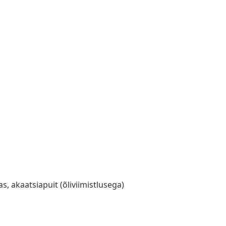
s, akaatsiapuit (õliviimistlusega)