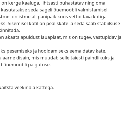
e on kerge kaaluga, lihtsasti puhastatav ning oma
 kasutatakse seda sageli õuemööbli valmistamisel.
tmel on istme all panipaik koos vettpidava kotiga
 Sisemisel kotil on pealiskate ja seda saab stabiilsuse
kinnitada.
l on akaatsiapuidust lauaplaat, mis on tugev, vastupidav ja
saks pesemiseks ja hooldamiseks eemaldatav kate.
arne disain, mis muudab selle täiesti paindlikuks ja
tud õuemööbli paigutuse.
kaitsta veekindla kattega.