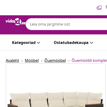
Eelmine
Järgmine
T
Kategooriad
Ostatubadekaupa
Avaleht
Mööbel
Õuemööbel
Õuemööbli komple