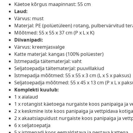
Käetoe kõrgus maapinnast: 55 cm
Laud:
Värvus: must
Materjal: PE (polüetüleen) rotang, pulbervärvitud tera
Mõõtmed: 55 x 55 x 37 cm (P x L x K)
Diivanipadi:
Värvus: kreemjasvalge
Katte materjal: kangas (100% polüester)
Istmepadja täitematerjal: vaht
Seljatoepadja täitematerjal: puuvillakiud
Istmepadja mõõtmed: 55 x 55 x 3 cm (L x S x paksus)
Seljatoepadja mõõtmed: 55 x 45 x 13 cm (P x L x paks
Komplekti kuulub:
1 x aialaud
1 x rotangist käetoega nurgaiste koos panipaiga ja v
2 x keskmine iste koos panipaiga ja vettpidava kotig
2 x akaatsiapuidust nurgaiste koos panipaiga ja vett
6 x seljatoepatja
5 x istmepadi koos eemaldatava ja pestava kattega