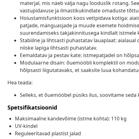
materjal, mis näeb välja nagu looduslik rotang. Se
vastupidavuse ja ilmastikukindlate omaduste tõttu
Hoiustamisfunktsioon koos vettpidava kotiga: aiais
patjade, mänguasjade ja muude esemete hoidmiseks.
suurendamiseks takjakinnitusega kindlalt istmele 
Stabiilne ja lihtsasti puhastatav lauaplaat: aialaua
niiske lapiga lihtsasti puhastatav.
Eemaldatav ja pestav kate: istmepatjadel on hõlp
Modulaarne disain: õuemööbli komplektil on modula
hõlpsasti liigutatavaks, et saaksite luua kohanda
Hea teada:
Selleks, et õuemööbel püsiks ilus, soovitame seda 
Spetsifikatsioonid
Maksimaalne kandevõime (istme kohta): 110 kg
UV-kindel
Reguleeritavad plastist jalad