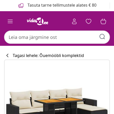
Eelmine
Järgmine
Tasuta tarne tellimustele alates € 80
Tagasi lehele: Õuemööbli komplektid
Köögikollektsi
#sharemevidaxl