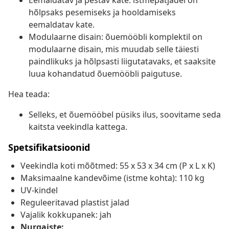
Eemaldatav ja pestav kate: istmepatjadel on
hõlpsaks pesemiseks ja hooldamiseks
eemaldatav kate.
Modulaarne disain: õuemööbli komplektil on
modulaarne disain, mis muudab selle täiesti
paindlikuks ja hõlpsasti liigutatavaks, et saaksite
luua kohandatud õuemööbli paigutuse.
Hea teada:
Selleks, et õuemööbel püsiks ilus, soovitame seda
kaitsta veekindla kattega.
Spetsifikatsioonid
Veekindla koti mõõtmed: 55 x 53 x 34 cm (P x L x K)
Maksimaalne kandevõime (istme kohta): 110 kg
UV-kindel
Reguleeritavad plastist jalad
Vajalik kokkupanek: jah
Nurgaiste: