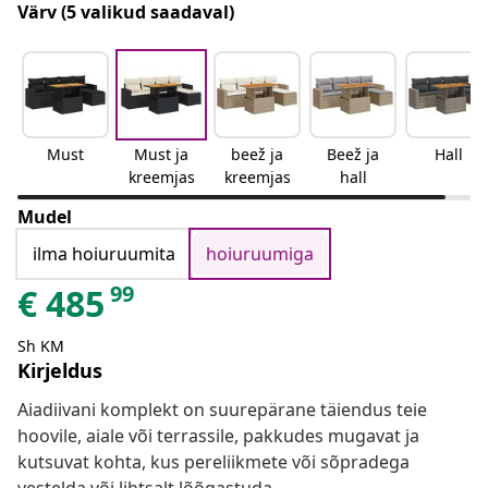
Värv
(5 valikud saadaval)
Must
Must ja
beež ja
Beež ja
Hall
kreemjas
kreemjas
hall
Mudel
ilma hoiuruumita
hoiuruumiga
99
€
485
Sh KM
Kirjeldus
Aiadiivani komplekt on suurepärane täiendus teie
hoovile, aiale või terrassile, pakkudes mugavat ja
kutsuvat kohta, kus pereliikmete või sõpradega