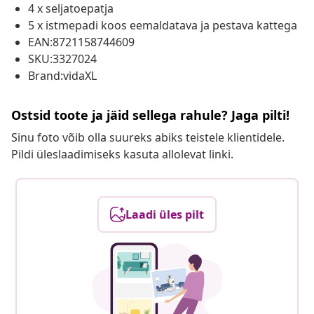
4 x seljatoepatja
5 x istmepadi koos eemaldatava ja pestava kattega
EAN:8721158744609
SKU:3327024
Brand:vidaXL
Ostsid toote ja jäid sellega rahule? Jaga pilti!
Sinu foto võib olla suureks abiks teistele klientidele.
Pildi üleslaadimiseks kasuta allolevat linki.
Laadi üles pilt