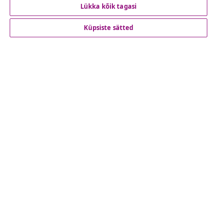
Lükka kõik tagasi
Klienditeenindus
Küpsiste sätted
Ettevõte
vidaXL
Vaata rohkem
© 2008-2026 vidaXL www.vidaxl.ee on vidaXL Marketplace
Europe B.V. veebileht