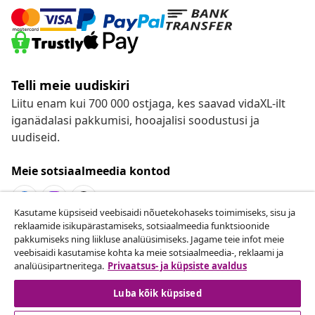
Telli meie uudiskiri
Liitu enam kui 700 000 ostjaga, kes saavad vidaXL-ilt
iganädalasi pakkumisi, hooajalisi soodustusi ja
uudiseid.
Meie sotsiaalmeedia kontod
Kasutame küpsiseid veebisaidi nõuetekohaseks toimimiseks, sisu ja
reklaamide isikupärastamiseks, sotsiaalmeedia funktsioonide
Lepingust taganemine
pakkumiseks ning liikluse analüüsimiseks. Jagame teie infot meie
veebisaidi kasutamise kohta ka meie sotsiaalmeedia-, reklaami ja
Esita oma tellimuse kohta tagastamissoov.
analüüsipartneritega.
Privaatsus- ja küpsiste avaldus
Lepingust taganemine
Luba kõik küpsised