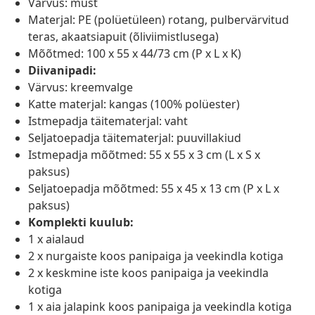
Värvus: must
Materjal: PE (polüetüleen) rotang, pulbervärvitud
teras, akaatsiapuit (õliviimistlusega)
Mõõtmed: 100 x 55 x 44/73 cm (P x L x K)
Diivanipadi:
Värvus: kreemvalge
Katte materjal: kangas (100% polüester)
Istmepadja täitematerjal: vaht
Seljatoepadja täitematerjal: puuvillakiud
Istmepadja mõõtmed: 55 x 55 x 3 cm (L x S x
paksus)
Seljatoepadja mõõtmed: 55 x 45 x 13 cm (P x L x
paksus)
Komplekti kuulub:
1 x aialaud
2 x nurgaiste koos panipaiga ja veekindla kotiga
2 x keskmine iste koos panipaiga ja veekindla
kotiga
1 x aia jalapink koos panipaiga ja veekindla kotiga