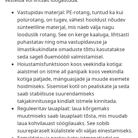
vestelda või lihtsalt lõõgastuda.
Vastupidav materjal: PE-rotang, tuntud ka kui
polürotang, on tugev, vähest hooldust nõudev
sünteetiline materjal, mis näeb välja nagu
looduslik rotang. See on kerge kaaluga, lihtsasti
puhastatav ning oma vastupidavuse ja
ilmastikukindlate omaduste tõttu kasutatakse
seda sageli õuemööbli valmistamisel.
Hoiustamisfunktsioon koos veekindla kotiga:
aiaistmel on istme all panipaik koos veekindla
kotiga patjade, mänguasjade ja muude esemete
hoidmiseks. Sisemisel kotil on pealiskate ja seda
saab stabiilsuse suurendamiseks
takjakinnitusega kindlalt istmele kinnitada.
Reguleeritav lauaplaat: laua kõrgemaks
muutmiseks saab lauaplaati tõsta, mis muudab
laua kohvilauast söögilauaks. See sobib
suurepäraselt külalistele või väljas einestamiseks.