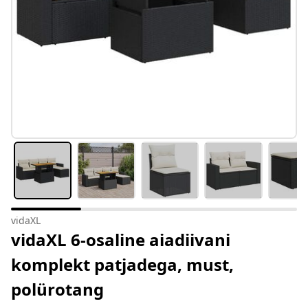
vidaXL
vidaXL 6-osaline aiadiivani
komplekt patjadega, must,
polürotang