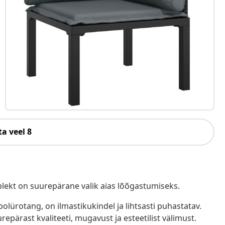
a veel 8
lekt on suurepärane valik aias lõõgastumiseks.
polürotang, on ilmastikukindel ja lihtsasti puhastatav.
epärast kvaliteeti, mugavust ja esteetilist välimust.