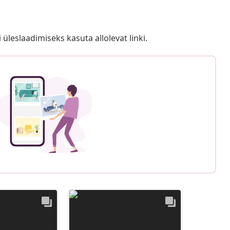
i üleslaadimiseks kasuta allolevat linki.