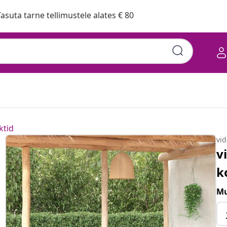
asuta tarne tellimustele alates € 80
ktid
vi
v
k
Mu