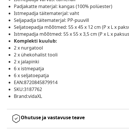
Padjakatte materjal: kangas (100% polüester)
Istmepadja täitematerjal: vaht
Seljapadja täitematerjal: PP-puuvill
Seljatoepadja mõõtmed: 55 x 45 x 12 cm (P x L x paks
Istmepadja mõõtmed: 55 x 55 x 3,5 cm (P x L x paksus
Komplekti kuulub:
2 x nurgatool
2 x ühekohalist tooli
2 x jalapinki
6 x istmepatja
6 x seljatoepatja
EAN:8720845879914
SKU:3187762
Brand:vidaXL
Ohutuse ja vastavuse teave