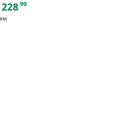
99
228
 KM