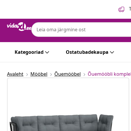
Eelmine
Järgmine
T
Kategooriad
Ostatubadekaupa
Avaleht
Mööbel
Õuemööbel
Õuemööbli komple