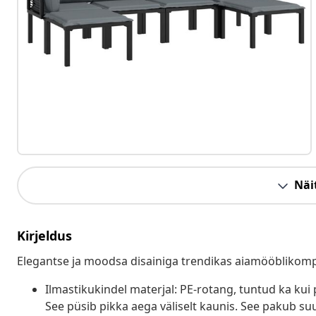
Näit
Kirjeldus
Elegantse ja moodsa disainiga trendikas aiamööblikomp
Ilmastikukindel materjal: PE-rotang, tuntud ka kui 
See püsib pikka aega väliselt kaunis. See pakub suur