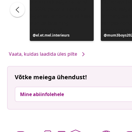
Postitus
el.et.mel.interieurs
Postitus
mum3boys20
avaldatud
avaldatud
Vaata, kuidas laadida üles pilte
Võtke meiega ühendust!
Mine abiinfolehele