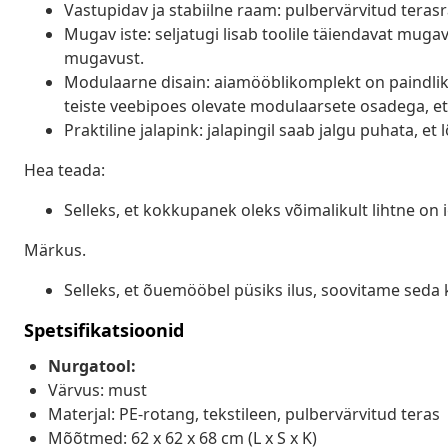
Vastupidav ja stabiilne raam: pulbervärvitud tera
Mugav iste: seljatugi lisab toolile täiendavat muga
mugavust.
Modulaarne disain: aiamööblikomplekt on paindlik 
teiste veebipoes olevate modulaarsete osadega, et 
Praktiline jalapink: jalapingil saab jalgu puhata, e
Hea teada:
Selleks, et kokkupanek oleks võimalikult lihtne on
Märkus.
Selleks, et õuemööbel püsiks ilus, soovitame seda 
Spetsifikatsioonid
Nurgatool:
Värvus: must
Materjal: PE-rotang, tekstileen, pulbervärvitud teras
Mõõtmed: 62 x 62 x 68 cm (L x S x K)