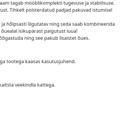
sraam tagab mööblikomplekti tugevuse ja stabiilsuse.
vust. Tihkelt polsterdatud padjad pakuvad istumisel
ja hõlpsasti liigutatav ning seda saab kombineerida
õuealal isikupärast paigutust luua!
t lõõgastuda ning see pakub lisaistet õues.
 iga tootega kaasas kasutusjuhend.
kaitsta veekindla kattega.