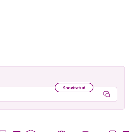
astradgard
ud
Soovitatud