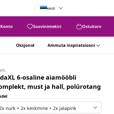
eesti
Konto
Soovinimekiri
Ostukorv
Oksjonid
Ammuta inspiratsiooni
daXL
idaXL 6-osaline aiamööbli
omplekt, must ja hall, polürotang
del
2x nurk + 2x keskmine + 2x jalapink