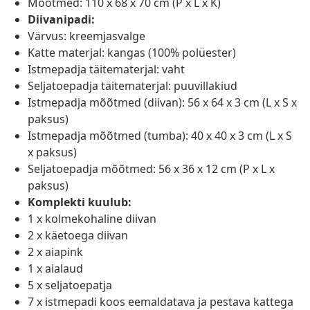
Mõõtmed: 110 x 68 x 70 cm (P x L x K)
Diivanipadi:
Värvus: kreemjasvalge
Katte materjal: kangas (100% polüester)
Istmepadja täitematerjal: vaht
Seljatoepadja täitematerjal: puuvillakiud
Istmepadja mõõtmed (diivan): 56 x 64 x 3 cm (L x S x
paksus)
Istmepadja mõõtmed (tumba): 40 x 40 x 3 cm (L x S
x paksus)
Seljatoepadja mõõtmed: 56 x 36 x 12 cm (P x L x
paksus)
Komplekti kuulub:
1 x kolmekohaline diivan
2 x käetoega diivan
2 x aiapink
1 x aialaud
5 x seljatoepatja
7 x istmepadi koos eemaldatava ja pestava kattega