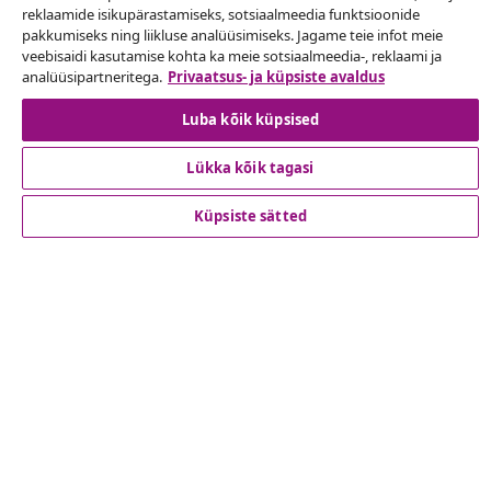
reklaamide isikupärastamiseks, sotsiaalmeedia funktsioonide
pakkumiseks ning liikluse analüüsimiseks. Jagame teie infot meie
veebisaidi kasutamise kohta ka meie sotsiaalmeedia-, reklaami ja
analüüsipartneritega.
Privaatsus- ja küpsiste avaldus
Klienditeenindus
Luba kõik küpsised
Ettevõte
Lükka kõik tagasi
vidaXL
Küpsiste sätted
Vaata rohkem
© 2008-2026 vidaXL www.vidaxl.ee on vidaXL Marketplace
Europe B.V. veebileht