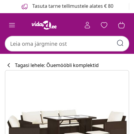
Eelmine
Järgmine
Tasuta tarne tellimustele alates € 80
Tagasi lehele: Õuemööbli komplektid
Köögikollektsioo
#sharemevidaxl