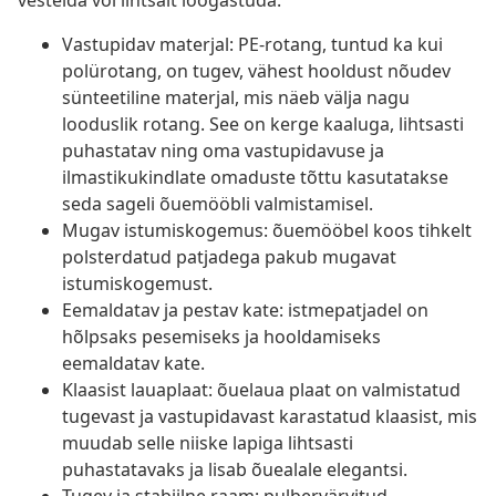
vestelda või lihtsalt lõõgastuda.
Vastupidav materjal: PE-rotang, tuntud ka kui
polürotang, on tugev, vähest hooldust nõudev
sünteetiline materjal, mis näeb välja nagu
looduslik rotang. See on kerge kaaluga, lihtsasti
puhastatav ning oma vastupidavuse ja
ilmastikukindlate omaduste tõttu kasutatakse
seda sageli õuemööbli valmistamisel.
Mugav istumiskogemus: õuemööbel koos tihkelt
polsterdatud patjadega pakub mugavat
istumiskogemust.
Eemaldatav ja pestav kate: istmepatjadel on
hõlpsaks pesemiseks ja hooldamiseks
eemaldatav kate.
Klaasist lauaplaat: õuelaua plaat on valmistatud
tugevast ja vastupidavast karastatud klaasist, mis
muudab selle niiske lapiga lihtsasti
puhastatavaks ja lisab õuealale elegantsi.