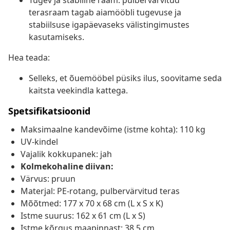
Tugev ja stabiilne raam: pulbervärvitud
terasraam tagab aiamööbli tugevuse ja
stabiilsuse igapäevaseks välistingimustes
kasutamiseks.
Hea teada:
Selleks, et õuemööbel püsiks ilus, soovitame seda
kaitsta veekindla kattega.
Spetsifikatsioonid
Maksimaalne kandevõime (istme kohta): 110 kg
UV-kindel
Vajalik kokkupanek: jah
Kolmekohaline diivan:
Värvus: pruun
Materjal: PE-rotang, pulbervärvitud teras
Mõõtmed: 177 x 70 x 68 cm (L x S x K)
Istme suurus: 162 x 61 cm (L x S)
Istme kõrgus maapinnast: 38,5 cm