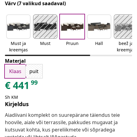
Värv
(7 valikud saadaval)
Must ja
Must
Pruun
Hall
beež ja
kreemjas
kreemjas
Materjal
Klaas
puit
99
€
441
Sh KM
Kirjeldus
Aiadiivani komplekt on suurepärane täiendus teie
hoovile, aiale või terrassile, pakkudes mugavat ja
kutsuvat kohta, kus pereliikmete või sõpradega