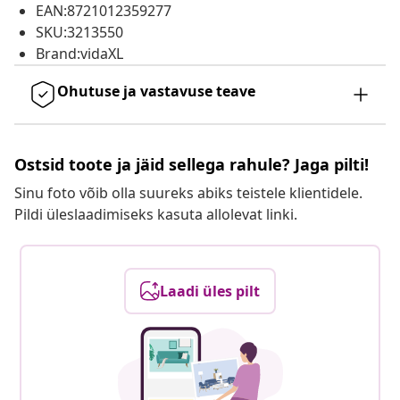
EAN:8721012359277
SKU:3213550
Brand:vidaXL
Ohutuse ja vastavuse teave
Ostsid toote ja jäid sellega rahule? Jaga pilti!
Sinu foto võib olla suureks abiks teistele klientidele.
Pildi üleslaadimiseks kasuta allolevat linki.
Laadi üles pilt