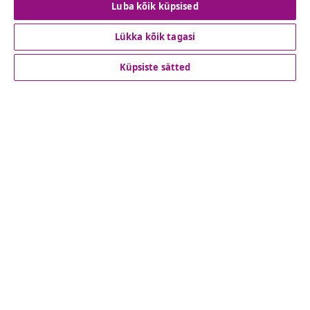
Lepingust taganemine
Luba kõik küpsised
Lükka kõik tagasi
Klienditeenindus
Küpsiste sätted
Ettevõte
vidaXL
Vaata rohkem
© 2008-2026 vidaXL www.vidaxl.ee on vidaXL Marketplace