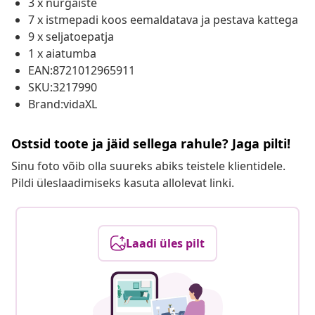
3 x nurgaiste
7 x istmepadi koos eemaldatava ja pestava kattega
9 x seljatoepatja
1 x aiatumba
EAN:8721012965911
SKU:3217990
Brand:vidaXL
Ostsid toote ja jäid sellega rahule? Jaga pilti!
Sinu foto võib olla suureks abiks teistele klientidele.
Pildi üleslaadimiseks kasuta allolevat linki.
Laadi üles pilt