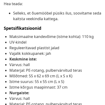
Hea teada:
Selleks, et õuemööbel püsiks ilus, soovitame seda
kaitsta veekindla kattega.
Spetsifikatsioonid
Maksimaalne kandevõime (istme kohta): 110 kg
UV-kindel
Reguleeritavad plastist jalad
Vajalik kokkupanek: jah
Keskmine iste:
Värvus: hall
Materjal: PE-rotang, pulbervärvitud teras
Mõõtmed: 55 x 62 x 69 cm (L x S x K)
Istme suurus: 55 x 55 cm (L x S)
Istme kõrgus maapinnast: 37 cm
Nurgaiste:
Värvus: hall
Materjal: PE-rotang, pulbervärvitud teras