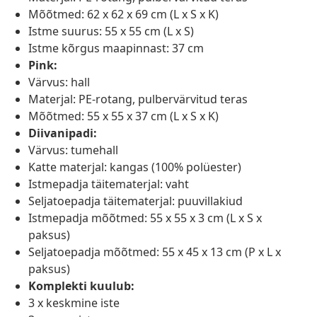
Mõõtmed: 62 x 62 x 69 cm (L x S x K)
Istme suurus: 55 x 55 cm (L x S)
Istme kõrgus maapinnast: 37 cm
Pink:
Värvus: hall
Materjal: PE-rotang, pulbervärvitud teras
Mõõtmed: 55 x 55 x 37 cm (L x S x K)
Diivanipadi:
Värvus: tumehall
Katte materjal: kangas (100% polüester)
Istmepadja täitematerjal: vaht
Seljatoepadja täitematerjal: puuvillakiud
Istmepadja mõõtmed: 55 x 55 x 3 cm (L x S x
paksus)
Seljatoepadja mõõtmed: 55 x 45 x 13 cm (P x L x
paksus)
Komplekti kuulub:
3 x keskmine iste