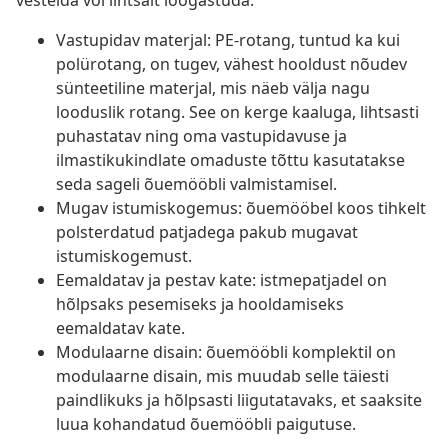
vestelda või lihtsalt lõõgastuda.
Vastupidav materjal: PE-rotang, tuntud ka kui
polürotang, on tugev, vähest hooldust nõudev
sünteetiline materjal, mis näeb välja nagu
looduslik rotang. See on kerge kaaluga, lihtsasti
puhastatav ning oma vastupidavuse ja
ilmastikukindlate omaduste tõttu kasutatakse
seda sageli õuemööbli valmistamisel.
Mugav istumiskogemus: õuemööbel koos tihkelt
polsterdatud patjadega pakub mugavat
istumiskogemust.
Eemaldatav ja pestav kate: istmepatjadel on
hõlpsaks pesemiseks ja hooldamiseks
eemaldatav kate.
Modulaarne disain: õuemööbli komplektil on
modulaarne disain, mis muudab selle täiesti
paindlikuks ja hõlpsasti liigutatavaks, et saaksite
luua kohandatud õuemööbli paigutuse.