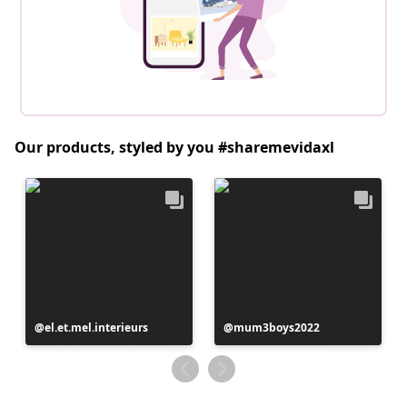
Our products, styled by you #sharemevidaxl
Postitus
el.et.mel.interieurs
Postitus
mum3boys2022
avaldatud
avaldatud