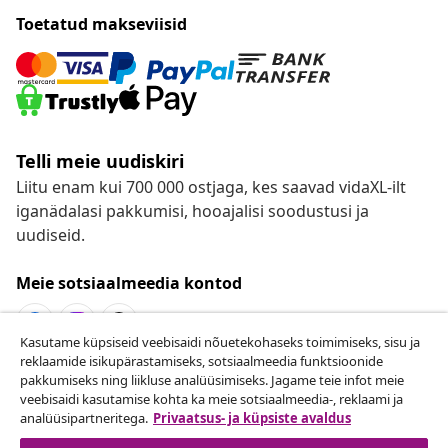
Toetatud makseviisid
Telli meie uudiskiri
Liitu enam kui 700 000 ostjaga, kes saavad vidaXL-ilt
iganädalasi pakkumisi, hooajalisi soodustusi ja
uudiseid.
Meie sotsiaalmeedia kontod
Kasutame küpsiseid veebisaidi nõuetekohaseks toimimiseks, sisu ja
reklaamide isikupärastamiseks, sotsiaalmeedia funktsioonide
Lepingust taganemine
pakkumiseks ning liikluse analüüsimiseks. Jagame teie infot meie
veebisaidi kasutamise kohta ka meie sotsiaalmeedia-, reklaami ja
Esita oma tellimuse kohta tagastamissoov.
analüüsipartneritega.
Privaatsus- ja küpsiste avaldus