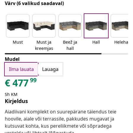
Värv
(6 valikud saadaval)
Must
Must ja
Beež ja
Hall
Helehall
kreemjas
hall
Mudel
Ilma lauata
Lauaga
99
€
477
Sh KM
Kirjeldus
Aiadiivani komplekt on suurepärane täiendus teie
hoovile, aiale või terrassile, pakkudes mugavat ja
kutsuvat kohta, kus pereliikmete või sõpradega