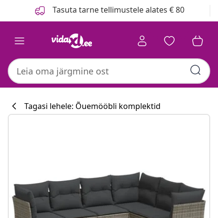
Eelmine
Järgmine
Tasuta tarne tellimustele alates € 80
Tagasi lehele: Õuemööbli komplektid
Köögikollektsi
#sharemevidaxl