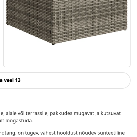
a veel 13
e, aiale või terrassile, pakkudes mugavat ja kutsuvat
alt lõõgastuda.
ürotang, on tugev, vähest hooldust nõudev sünteetiline