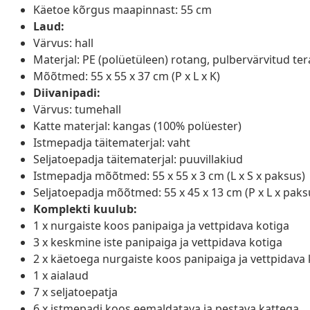
Käetoe kõrgus maapinnast: 55 cm
Laud:
Värvus: hall
Materjal: PE (polüetüleen) rotang, pulbervärvitud tera
Mõõtmed: 55 x 55 x 37 cm (P x L x K)
Diivanipadi:
Värvus: tumehall
Katte materjal: kangas (100% polüester)
Istmepadja täitematerjal: vaht
Seljatoepadja täitematerjal: puuvillakiud
Istmepadja mõõtmed: 55 x 55 x 3 cm (L x S x paksus)
Seljatoepadja mõõtmed: 55 x 45 x 13 cm (P x L x paks
Komplekti kuulub:
1 x nurgaiste koos panipaiga ja vettpidava kotiga
3 x keskmine iste panipaiga ja vettpidava kotiga
2 x käetoega nurgaiste koos panipaiga ja vettpidava 
1 x aialaud
7 x seljatoepatja
6 x istmepadi koos eemaldatava ja pestava kattega