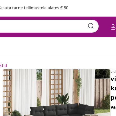
asuta tarne tellimustele alates € 80
ktid
vi
v
k
p
Vä