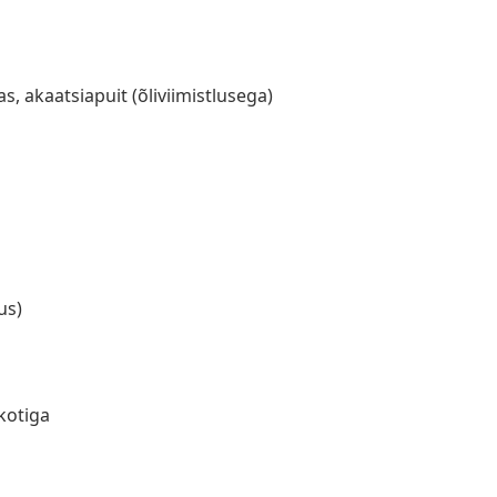
s, akaatsiapuit (õliviimistlusega)
us)
kotiga