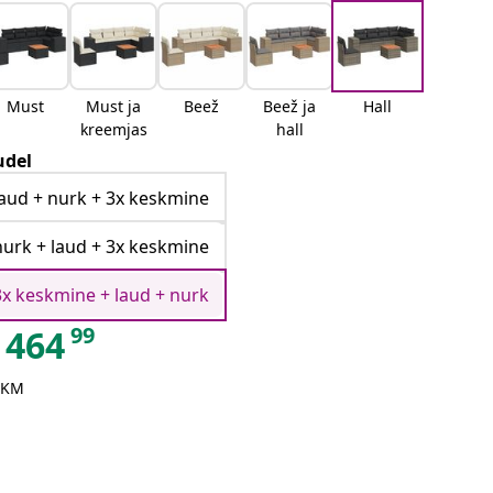
Must
Must ja
Beež
Beež ja
Hall
kreemjas
hall
del
laud + nurk + 3x keskmine
nurk + laud + 3x keskmine
3x keskmine + laud + nurk
99
464
 KM