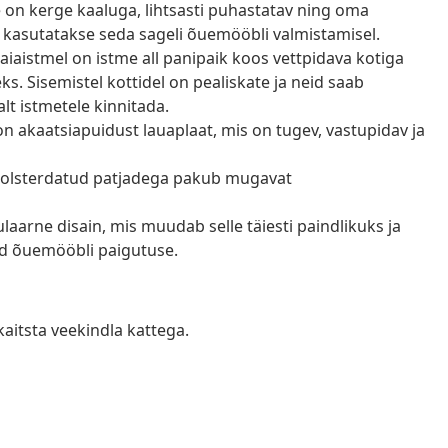
e on kerge kaaluga, lihtsasti puhastatav ning oma
 kasutatakse seda sageli õuemööbli valmistamisel.
aiaistmel on istme all panipaik koos vettpidava kotiga
 Sisemistel kottidel on pealiskate ja neid saab
lt istmetele kinnitada.
l on akaatsiapuidust lauaplaat, mis on tugev, vastupidav ja
olsterdatud patjadega pakub mugavat
arne disain, mis muudab selle täiesti paindlikuks ja
tud õuemööbli paigutuse.
kaitsta veekindla kattega.