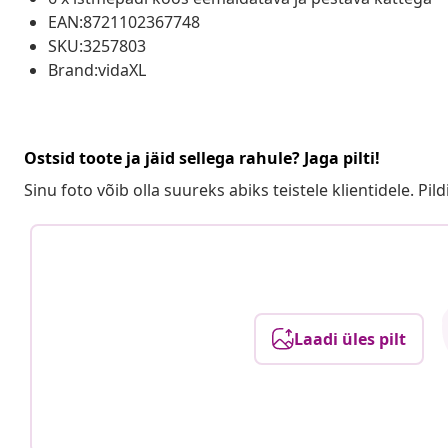
EAN:8721102367748
SKU:3257803
Brand:vidaXL
Ostsid toote ja jäid sellega rahule? Jaga pilti!
Sinu foto võib olla suureks abiks teistele klientidele. Pild
Laadi üles pilt