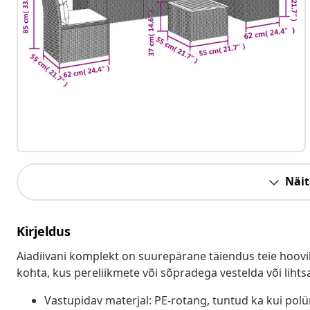
Näit
Kirjeldus
Aiadiivani komplekt on suurepärane täiendus teie hoovil
kohta, kus pereliikmete või sõpradega vestelda või lihts
Vastupidav materjal: PE-rotang, tuntud ka kui pol