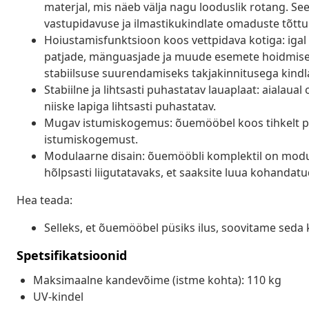
materjal, mis näeb välja nagu looduslik rotang. Se
vastupidavuse ja ilmastikukindlate omaduste tõttu
Hoiustamisfunktsioon koos vettpidava kotiga: igal 
patjade, mänguasjade ja muude esemete hoidmiseks.
stabiilsuse suurendamiseks takjakinnitusega kindla
Stabiilne ja lihtsasti puhastatav lauaplaat: aialaua
niiske lapiga lihtsasti puhastatav.
Mugav istumiskogemus: õuemööbel koos tihkelt p
istumiskogemust.
Modulaarne disain: õuemööbli komplektil on modula
hõlpsasti liigutatavaks, et saaksite luua kohanda
Hea teada:
Selleks, et õuemööbel püsiks ilus, soovitame seda 
Spetsifikatsioonid
Maksimaalne kandevõime (istme kohta): 110 kg
UV-kindel