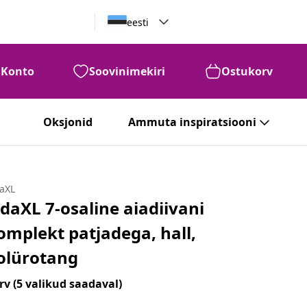
eesti
Konto
Soovinimekiri
Ostukorv
Oksjonid
Ammuta inspiratsiooni
daXL
idaXL 7-osaline aiadiivani
omplekt patjadega, hall,
olürotang
rv
(5 valikud saadaval)