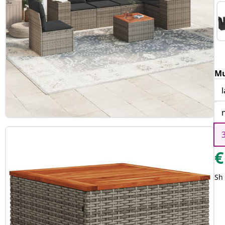
Mu
€
Sh