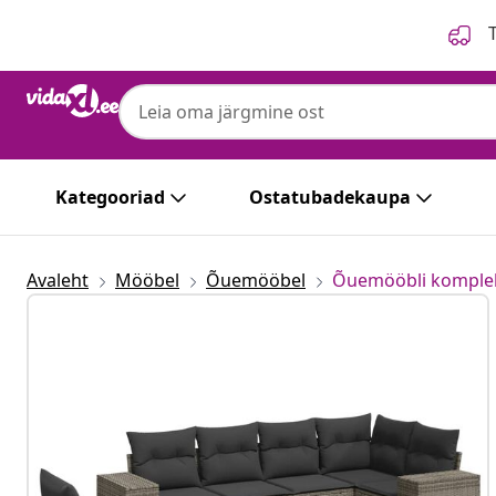
Eelmine
Järgmine
T
Kategooriad
Ostatubadekaupa
Avaleht
Mööbel
Õuemööbel
Õuemööbli komple