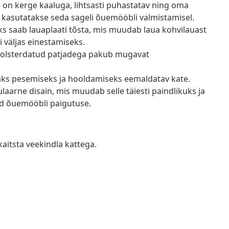
e on kerge kaaluga, lihtsasti puhastatav ning oma
 kasutatakse seda sageli õuemööbli valmistamisel.
s saab lauaplaati tõsta, mis muudab laua kohvilauast
i väljas einestamiseks.
olsterdatud patjadega pakub mugavat
saks pesemiseks ja hooldamiseks eemaldatav kate.
arne disain, mis muudab selle täiesti paindlikuks ja
tud õuemööbli paigutuse.
kaitsta veekindla kattega.