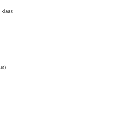
 klaas
us)