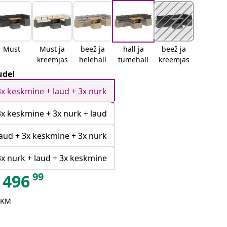
Must
Must ja
beež ja
hall ja
beež ja
kreemjas
helehall
tumehall
kreemjas
del
3x keskmine + laud + 3x nurk
3x keskmine + 3x nurk + laud
laud + 3x keskmine + 3x nurk
3x nurk + laud + 3x keskmine
99
496
 KM