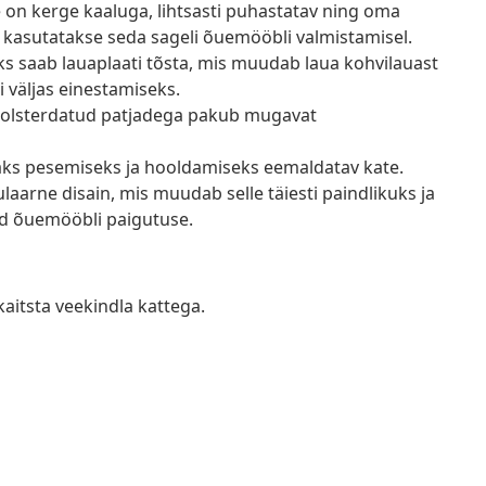
e on kerge kaaluga, lihtsasti puhastatav ning oma
 kasutatakse seda sageli õuemööbli valmistamisel.
s saab lauaplaati tõsta, mis muudab laua kohvilauast
i väljas einestamiseks.
olsterdatud patjadega pakub mugavat
saks pesemiseks ja hooldamiseks eemaldatav kate.
arne disain, mis muudab selle täiesti paindlikuks ja
tud õuemööbli paigutuse.
kaitsta veekindla kattega.