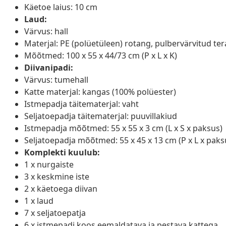
Käetoe laius: 10 cm
Laud:
Värvus: hall
Materjal: PE (polüetüleen) rotang, pulbervärvitud tera
Mõõtmed: 100 x 55 x 44/73 cm (P x L x K)
Diivanipadi:
Värvus: tumehall
Katte materjal: kangas (100% polüester)
Istmepadja täitematerjal: vaht
Seljatoepadja täitematerjal: puuvillakiud
Istmepadja mõõtmed: 55 x 55 x 3 cm (L x S x paksus)
Seljatoepadja mõõtmed: 55 x 45 x 13 cm (P x L x paks
Komplekti kuulub:
1 x nurgaiste
3 x keskmine iste
2 x käetoega diivan
1 x laud
7 x seljatoepatja
6 x istmepadi koos eemaldatava ja pestava kattega