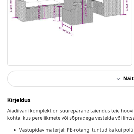
Näit
Kirjeldus
Aiadiivani komplekt on suurepärane täiendus teie hoovil
kohta, kus pereliikmete või sõpradega vestelda või lihts
Vastupidav materjal: PE-rotang, tuntud ka kui pol