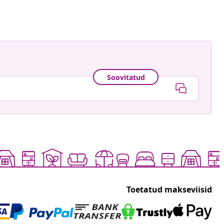
Soovitatud
Toetatud makseviisid