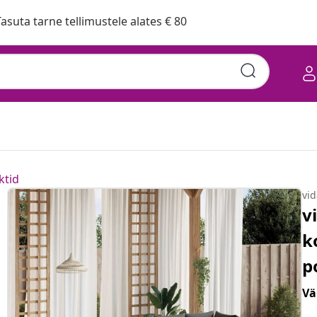
asuta tarne tellimustele alates € 80
ktid
vi
v
k
p
Vä