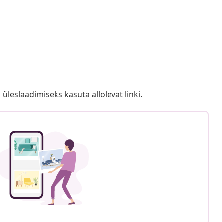
i üleslaadimiseks kasuta allolevat linki.