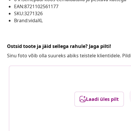
EAN:8721102561177
SKU:3271326
Brand:vidaXL
Ostsid toote ja jäid sellega rahule? Jaga pilti!
Sinu foto võib olla suureks abiks teistele klientidele. Pild
Laadi üles pilt