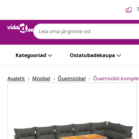
Eelmine
Järgmine
T
Kategooriad
Ostatubadekaupa
Avaleht
Mööbel
Õuemööbel
Õuemööbli komple