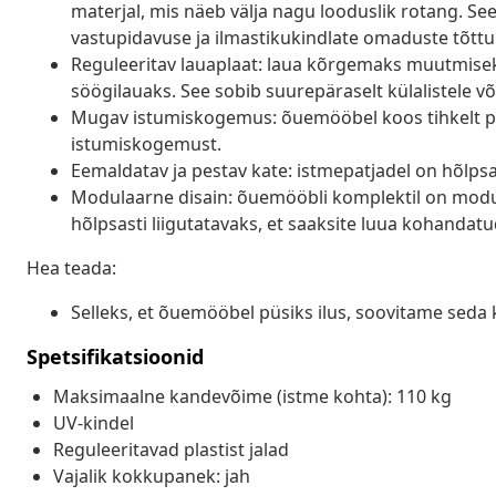
materjal, mis näeb välja nagu looduslik rotang. Se
vastupidavuse ja ilmastikukindlate omaduste tõttu
Reguleeritav lauaplaat: laua kõrgemaks muutmisek
söögilauaks. See sobib suurepäraselt külalistele võ
Mugav istumiskogemus: õuemööbel koos tihkelt p
istumiskogemust.
Eemaldatav ja pestav kate: istmepatjadel on hõlp
Modulaarne disain: õuemööbli komplektil on modula
hõlpsasti liigutatavaks, et saaksite luua kohanda
Hea teada:
Selleks, et õuemööbel püsiks ilus, soovitame seda 
Spetsifikatsioonid
Maksimaalne kandevõime (istme kohta): 110 kg
UV-kindel
Reguleeritavad plastist jalad
Vajalik kokkupanek: jah