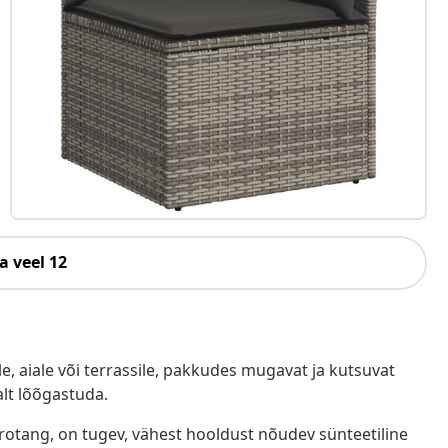
a veel 12
e, aiale või terrassile, pakkudes mugavat ja kutsuvat
alt lõõgastuda.
ürotang, on tugev, vähest hooldust nõudev sünteetiline