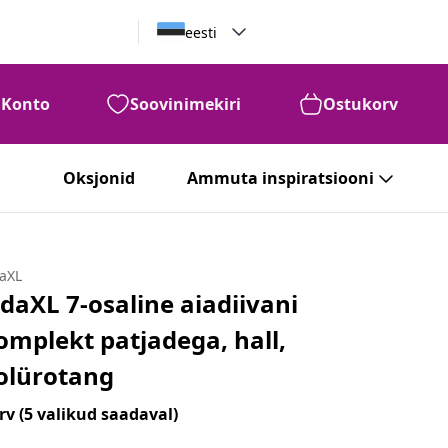
eesti
Konto
Soovinimekiri
Ostukorv
Oksjonid
Ammuta inspiratsiooni
daXL
idaXL 7-osaline aiadiivani
omplekt patjadega, hall,
olürotang
rv
(5 valikud saadaval)