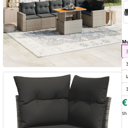
Mu
€
Sh