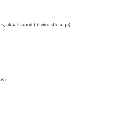
s, akaatsiapuit (õliviimistlusega)
us)