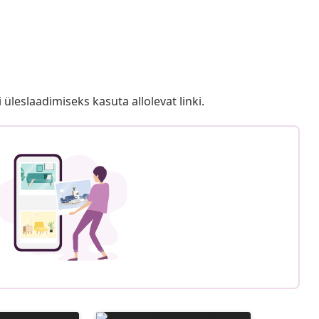
i üleslaadimiseks kasuta allolevat linki.