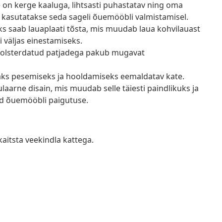
e on kerge kaaluga, lihtsasti puhastatav ning oma
 kasutatakse seda sageli õuemööbli valmistamisel.
s saab lauaplaati tõsta, mis muudab laua kohvilauast
i väljas einestamiseks.
olsterdatud patjadega pakub mugavat
saks pesemiseks ja hooldamiseks eemaldatav kate.
arne disain, mis muudab selle täiesti paindlikuks ja
tud õuemööbli paigutuse.
kaitsta veekindla kattega.