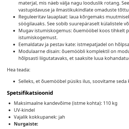
materjal, mis näeb välja nagu looduslik rotang. Se
vastupidavuse ja ilmastikukindlate omaduste tõttu
Reguleeritav lauaplaat: laua kõrgemaks muutmisek
söögilauaks. See sobib suurepäraselt külalistele võ
Mugav istumiskogemus: õuemööbel koos tihkelt p
istumiskogemust.
Eemaldatav ja pestav kate: istmepatjadel on hõlp
Modulaarne disain: õuemööbli komplektil on modula
hõlpsasti liigutatavaks, et saaksite luua kohanda
Hea teada:
Selleks, et õuemööbel püsiks ilus, soovitame seda 
Spetsifikatsioonid
Maksimaalne kandevõime (istme kohta): 110 kg
UV-kindel
Vajalik kokkupanek: jah
Nurgaiste: