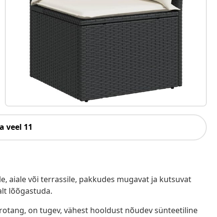
a veel 11
e, aiale või terrassile, pakkudes mugavat ja kutsuvat
alt lõõgastuda.
ürotang, on tugev, vähest hooldust nõudev sünteetiline