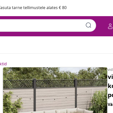
asuta tarne tellimustele alates € 80
ktid
vi
v
k
p
Vä