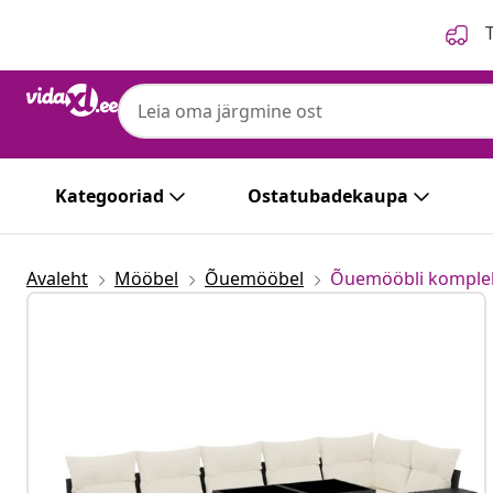
Eelmine
Järgmine
T
Kategooriad
Ostatubadekaupa
Avaleht
Mööbel
Õuemööbel
Õuemööbli komple