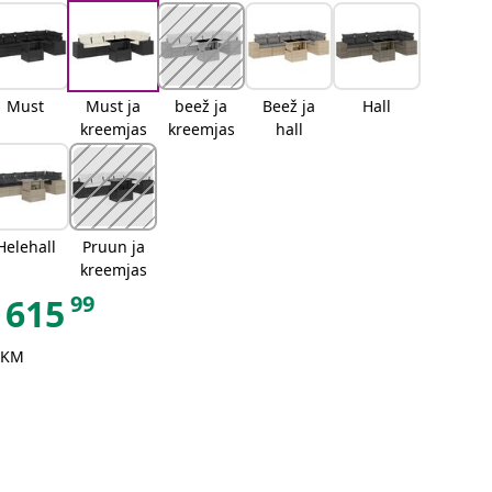
Must
Must ja
beež ja
Beež ja
Hall
kreemjas
kreemjas
hall
Helehall
Pruun ja
kreemjas
99
615
 KM