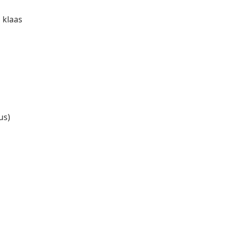
 klaas
us)