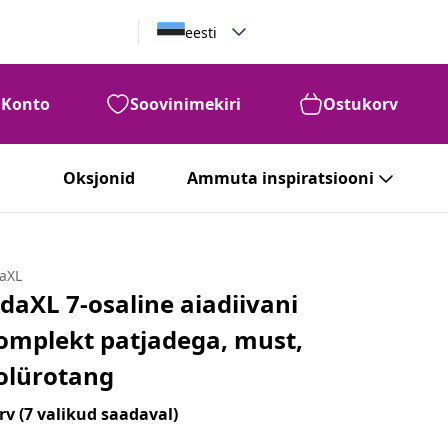
eesti
Konto
Soovinimekiri
Ostukorv
Oksjonid
Ammuta inspiratsiooni
daXL
idaXL 7-osaline aiadiivani
omplekt patjadega, must,
olürotang
rv
(7 valikud saadaval)