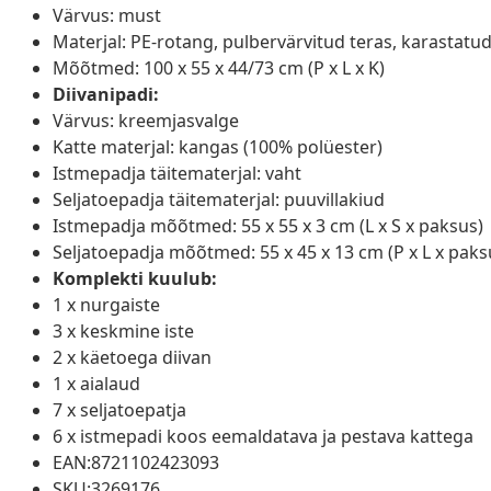
Värvus: must
Materjal: PE-rotang, pulbervärvitud teras, karastatud
Mõõtmed: 100 x 55 x 44/73 cm (P x L x K)
Diivanipadi:
Värvus: kreemjasvalge
Katte materjal: kangas (100% polüester)
Istmepadja täitematerjal: vaht
Seljatoepadja täitematerjal: puuvillakiud
Istmepadja mõõtmed: 55 x 55 x 3 cm (L x S x paksus)
Seljatoepadja mõõtmed: 55 x 45 x 13 cm (P x L x paks
Komplekti kuulub:
1 x nurgaiste
3 x keskmine iste
2 x käetoega diivan
1 x aialaud
7 x seljatoepatja
6 x istmepadi koos eemaldatava ja pestava kattega
EAN:8721102423093
SKU:3269176