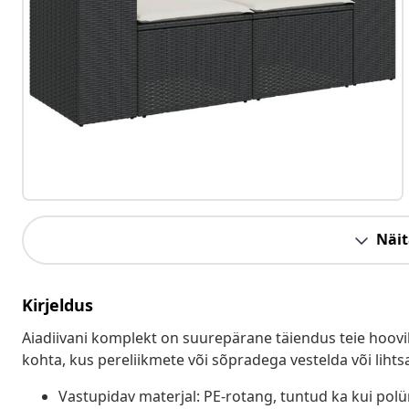
Näit
Kirjeldus
Aiadiivani komplekt on suurepärane täiendus teie hoovil
kohta, kus pereliikmete või sõpradega vestelda või lihts
Vastupidav materjal: PE-rotang, tuntud ka kui pol