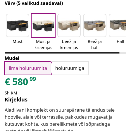
Värv
(5 valikud saadaval)
Must
Must ja
beež ja
Beež ja
Hall
kreemjas
kreemjas
hall
Mudel
ilma hoiuruumita
hoiuruumiga
99
€
580
Sh KM
Kirjeldus
Aiadiivani komplekt on suurepärane täiendus teie
hoovile, aiale või terrassile, pakkudes mugavat ja
kutsuvat kohta, kus pereliikmete või sõpradega