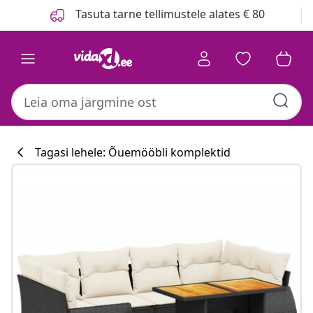
Eelmine
Järgmine
Tasuta tarne tellimustele alates € 80
Tagasi lehele: Õuemööbli komplektid
Köögikollektsi
#sharemevidaxl