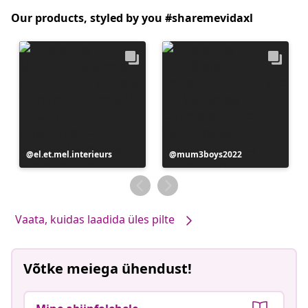
Our products, styled by you #sharemevidaxl
Postitus
el.et.mel.interieurs
Postitus
mum3boys2022
avaldatud
avaldatud
Vaata, kuidas laadida üles pilte
Võtke meiega ühendust!