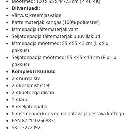
Mõõtmed: 100 x 55 x 44/73 cm (P x L x K)
Diivanipadi:
Värvus: kreemjasvalge
Katte materjal: kangas (100% polüester)
Istmepadja täitematerjal: vaht
Seljatoepadja täitematerjal: puuvillakiud
Istmepadja mõõtmed: 55 x 55 x 3 cm (L x S x
paksus)
Seljatoepadja mõõtmed: 55 x 45 x 13 cm (P x L x
paksus)
Komplekti kuulub:
2 x nurgaiste
2 x keskmist istet
2 x käetoega diivan
1 x laud
8 x seljatoepatja
6 x istmepadi koos eemaldatava ja pestava kattega
EAN:8721102568831
SKU:3272092