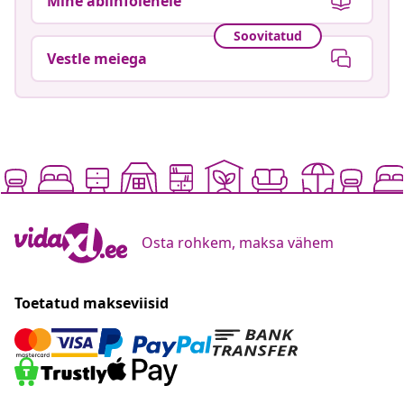
Mine abiinfolehele
Soovitatud
Vestle meiega
Osta rohkem, maksa vähem
Toetatud makseviisid