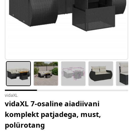
vidaXL
vidaXL 7-osaline aiadiivani
komplekt patjadega, must,
polürotang