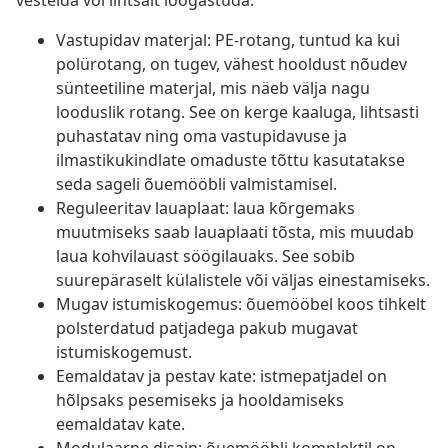
vestelda või lihtsalt lõõgastuda.
Vastupidav materjal: PE-rotang, tuntud ka kui
polürotang, on tugev, vähest hooldust nõudev
sünteetiline materjal, mis näeb välja nagu
looduslik rotang. See on kerge kaaluga, lihtsasti
puhastatav ning oma vastupidavuse ja
ilmastikukindlate omaduste tõttu kasutatakse
seda sageli õuemööbli valmistamisel.
Reguleeritav lauaplaat: laua kõrgemaks
muutmiseks saab lauaplaati tõsta, mis muudab
laua kohvilauast söögilauaks. See sobib
suurepäraselt külalistele või väljas einestamiseks.
Mugav istumiskogemus: õuemööbel koos tihkelt
polsterdatud patjadega pakub mugavat
istumiskogemust.
Eemaldatav ja pestav kate: istmepatjadel on
hõlpsaks pesemiseks ja hooldamiseks
eemaldatav kate.