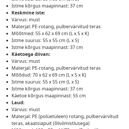
Istme kõrgus maapinnast: 37 cm
Keskmine iste:
Värvus: must
Materjal: PE-rotang, pulbervärvitud teras
Mõõtmed: 55 x 62 x 69 cm (L x S x K)
Istme suurus: 55 x 55 cm (L x S)
Istme kõrgus maapinnast: 37 cm
Käetoega diivan:
Värvus: must
Materjal: PE-rotang, pulbervärvitud teras
Mõõdud: 70 x 62 x 69 cm (L x S x K)
Istme suurus: 55 x 55 cm (L x S)
Istme kõrgus maapinnast: 37 cm
Käetoe kõrgus maapinnast: 55 cm
Laud:
Värvus: must
Materjal: PE (polüetüleen) rotang, pulbervärvitud
teras, akaatsiapuit (õliviimistlusega)