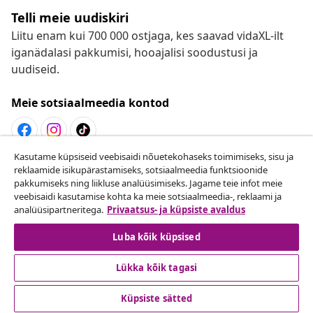
Telli meie uudiskiri
Liitu enam kui 700 000 ostjaga, kes saavad vidaXL-ilt
iganädalasi pakkumisi, hooajalisi soodustusi ja
uudiseid.
Meie sotsiaalmeedia kontod
Kasutame küpsiseid veebisaidi nõuetekohaseks toimimiseks, sisu ja
Lepingust taganemine
reklaamide isikupärastamiseks, sotsiaalmeedia funktsioonide
pakkumiseks ning liikluse analüüsimiseks. Jagame teie infot meie
Esita oma tellimuse kohta tagastamissoov.
veebisaidi kasutamise kohta ka meie sotsiaalmeedia-, reklaami ja
analüüsipartneritega.
Privaatsus- ja küpsiste avaldus
Lepingust taganemine
Luba kõik küpsised
Lükka kõik tagasi
Klienditeenindus
Küpsiste sätted