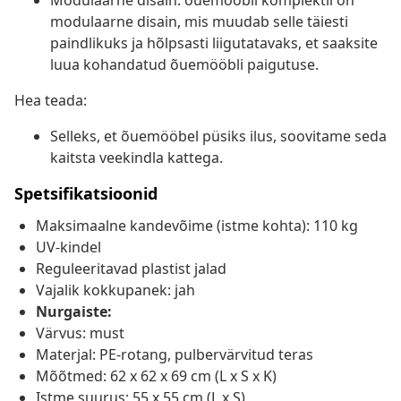
Modulaarne disain: õuemööbli komplektil on
modulaarne disain, mis muudab selle täiesti
paindlikuks ja hõlpsasti liigutatavaks, et saaksite
luua kohandatud õuemööbli paigutuse.
Hea teada:
Selleks, et õuemööbel püsiks ilus, soovitame seda
kaitsta veekindla kattega.
Spetsifikatsioonid
Maksimaalne kandevõime (istme kohta): 110 kg
UV-kindel
Reguleeritavad plastist jalad
Vajalik kokkupanek: jah
Nurgaiste:
Värvus: must
Materjal: PE-rotang, pulbervärvitud teras
Mõõtmed: 62 x 62 x 69 cm (L x S x K)
Istme suurus: 55 x 55 cm (L x S)