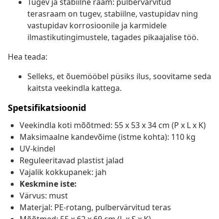
Tugev ja stabiilne raam: pulbervärvitud
terasraam on tugev, stabiilne, vastupidav ning
vastupidav korrosioonile ja karmidele
ilmastikutingimustele, tagades pikaajalise töö.
Hea teada:
Selleks, et õuemööbel püsiks ilus, soovitame seda
kaitsta veekindla kattega.
Spetsifikatsioonid
Veekindla koti mõõtmed: 55 x 53 x 34 cm (P x L x K)
Maksimaalne kandevõime (istme kohta): 110 kg
UV-kindel
Reguleeritavad plastist jalad
Vajalik kokkupanek: jah
Keskmine iste:
Värvus: must
Materjal: PE-rotang, pulbervärvitud teras