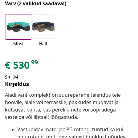
Värv
(2 valikud saadaval)
Must
Hall
99
€
530
Sh KM
Kirjeldus
Aiadiivani komplekt on suurepärane täiendus teie
hoovile, aiale või terrassile, pakkudes mugavat ja
kutsuvat kohta, kus pereliikmete või sõpradega
vestelda või lihtsalt lõõgastuda.
Vastupidav materjal: PE-rotang, tuntud ka kui
polürotang, on tugev, vähest hooldust nõudev