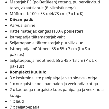
Materjal: PE (polüetüleen) rotang, pulbervärvitud
teras, akaatsiapuit (õliviimistlusega)
Mõõtmed: 100 x 55 x 44/73 cm (P x L x K)
Diivanipadi:
Värvus: sinine
Katte materjal: kangas (100% polüester)
Istmepadja täitematerjal: vaht
Seljatoepadja täitematerjal: puuvillakiud
Istmepadja mõõtmed: 55 x 55 x 3 cm (L x S x
paksus)
Seljatoepadja mõõtmed: 55 x 45 x 13 cm (P x L x
paksus)
Komplekti kuulub:
3 x keskmine iste panipaiga ja vettpidava kotiga
1 x nurgaiste koos panipaiga ja veekindla kotiga
2 x käetoega nurgaiste koos panipaiga ja veekindla
kotiga
1 x laud
7 x seljatoepatja