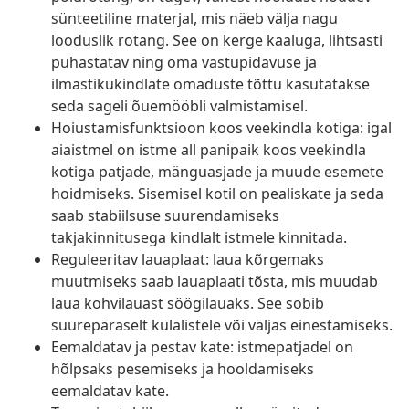
sünteetiline materjal, mis näeb välja nagu
looduslik rotang. See on kerge kaaluga, lihtsasti
puhastatav ning oma vastupidavuse ja
ilmastikukindlate omaduste tõttu kasutatakse
seda sageli õuemööbli valmistamisel.
Hoiustamisfunktsioon koos veekindla kotiga: igal
aiaistmel on istme all panipaik koos veekindla
kotiga patjade, mänguasjade ja muude esemete
hoidmiseks. Sisemisel kotil on pealiskate ja seda
saab stabiilsuse suurendamiseks
takjakinnitusega kindlalt istmele kinnitada.
Reguleeritav lauaplaat: laua kõrgemaks
muutmiseks saab lauaplaati tõsta, mis muudab
laua kohvilauast söögilauaks. See sobib
suurepäraselt külalistele või väljas einestamiseks.
Eemaldatav ja pestav kate: istmepatjadel on
hõlpsaks pesemiseks ja hooldamiseks
eemaldatav kate.