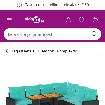
Eelmine
Järgmine
Tasuta tarne tellimustele alates € 80
Tagasi lehele: Õuemööbli komplektid
Köögikollektsi
#sharemevidaxl