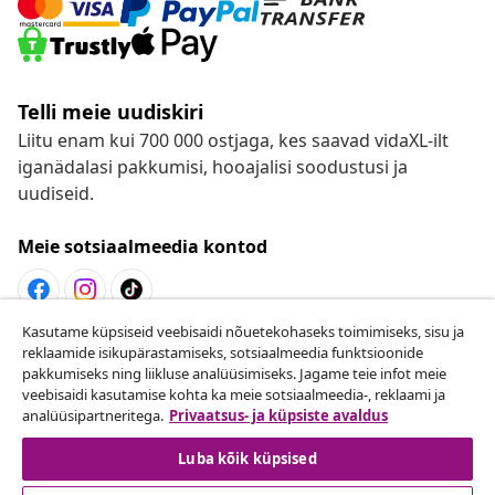
Telli meie uudiskiri
Liitu enam kui 700 000 ostjaga, kes saavad vidaXL-ilt
iganädalasi pakkumisi, hooajalisi soodustusi ja
uudiseid.
Meie sotsiaalmeedia kontod
Kasutame küpsiseid veebisaidi nõuetekohaseks toimimiseks, sisu ja
Lepingust taganemine
reklaamide isikupärastamiseks, sotsiaalmeedia funktsioonide
pakkumiseks ning liikluse analüüsimiseks. Jagame teie infot meie
Esita oma tellimuse kohta tagastamissoov.
veebisaidi kasutamise kohta ka meie sotsiaalmeedia-, reklaami ja
analüüsipartneritega.
Privaatsus- ja küpsiste avaldus
Lepingust taganemine
Luba kõik küpsised