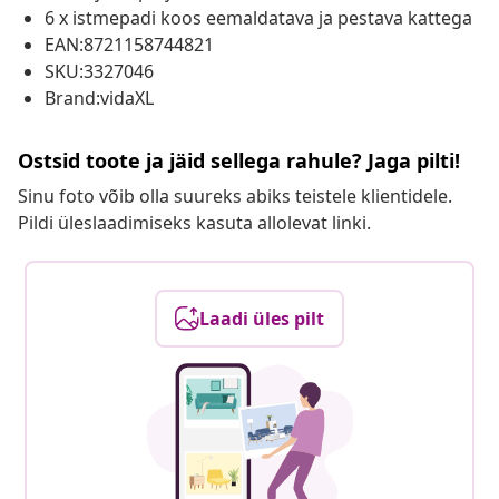
6 x istmepadi koos eemaldatava ja pestava kattega
EAN:8721158744821
SKU:3327046
Brand:vidaXL
Ostsid toote ja jäid sellega rahule? Jaga pilti!
Sinu foto võib olla suureks abiks teistele klientidele.
Pildi üleslaadimiseks kasuta allolevat linki.
Laadi üles pilt