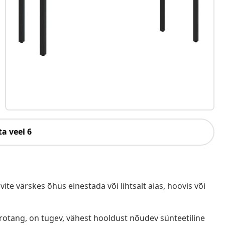
a veel 6
te värskes õhus einestada või lihtsalt aias, hoovis või
ürotang, on tugev, vähest hooldust nõudev sünteetiline