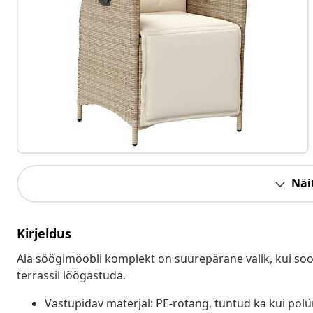
Näit
Kirjeldus
Aia söögimööbli komplekt on suurepärane valik, kui soovi
terrassil lõõgastuda.
Vastupidav materjal: PE-rotang, tuntud ka kui pol