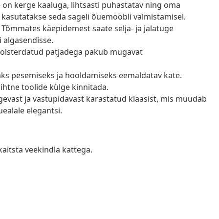
e on kerge kaaluga, lihtsasti puhastatav ning oma
 kasutatakse seda sageli õuemööbli valmistamisel.
de. Tõmmates käepidemest saate selja- ja jalatuge
i algasendisse.
olsterdatud patjadega pakub mugavat
saks pesemiseks ja hooldamiseks eemaldatav kate.
lihtne toolide külge kinnitada.
ugevast ja vastupidavast karastatud klaasist, mis muudab
uealale elegantsi.
kaitsta veekindla kattega.