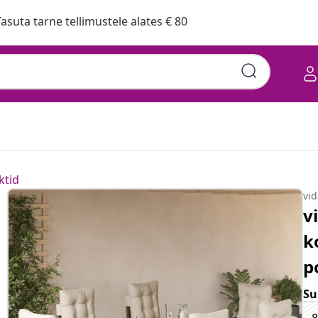
asuta tarne tellimustele alates € 80
ktid
vi
v
k
p
Su