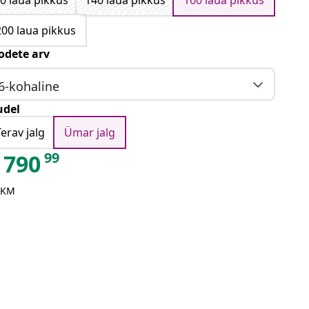
0 laua pikkus
140 laua pikkus
160 laua pikkus
200 laua pikkus
odete arv
6-kohaline
del
Terav jalg
Ümar jalg
99
790
 KM