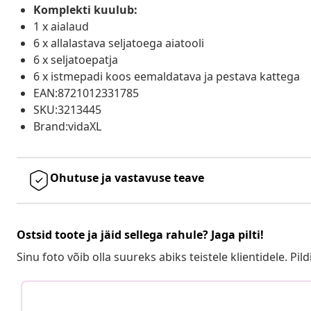
Komplekti kuulub:
1 x aialaud
6 x allalastava seljatoega aiatooli
6 x seljatoepatja
6 x istmepadi koos eemaldatava ja pestava kattega
EAN:8721012331785
SKU:3213445
Brand:vidaXL
Ohutuse ja vastavuse teave
Ostsid toote ja jäid sellega rahule? Jaga pilti!
Sinu foto võib olla suureks abiks teistele klientidele. Pild