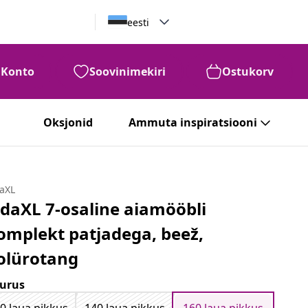
eesti
Konto
Soovinimekiri
Ostukorv
Oksjonid
Ammuta inspiratsiooni
daXL
idaXL 7-osaline aiamööbli
omplekt patjadega, beež,
olürotang
urus