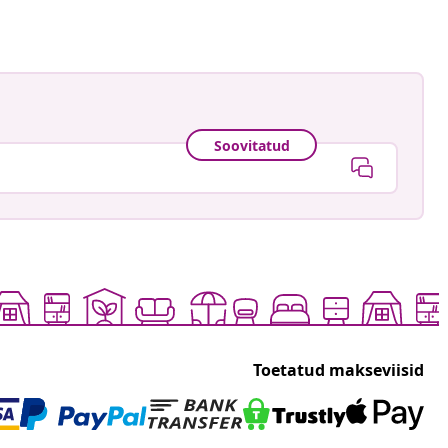
Soovitatud
Toetatud makseviisid