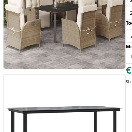
8
To
Mu
€
Sh