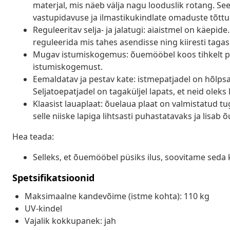
materjal, mis näeb välja nagu looduslik rotang. Se
vastupidavuse ja ilmastikukindlate omaduste tõttu
Reguleeritav selja- ja jalatugi: aiaistmel on käepi
reguleerida mis tahes asendisse ning kiiresti tagas
Mugav istumiskogemus: õuemööbel koos tihkelt p
istumiskogemust.
Eemaldatav ja pestav kate: istmepatjadel on hõlp
Seljatoepatjadel on tagaküljel lapats, et neid oleks 
Klaasist lauaplaat: õuelaua plaat on valmistatud t
selle niiske lapiga lihtsasti puhastatavaks ja lisab õ
Hea teada:
Selleks, et õuemööbel püsiks ilus, soovitame seda 
Spetsifikatsioonid
Maksimaalne kandevõime (istme kohta): 110 kg
UV-kindel
Vajalik kokkupanek: jah