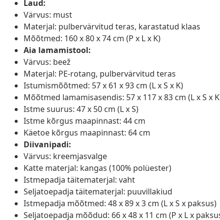
Laud:
Värvus: must
Materjal: pulbervärvitud teras, karastatud klaas
Mõõtmed: 160 x 80 x 74 cm (P x L x K)
Aia lamamistool:
Värvus: beež
Materjal: PE-rotang, pulbervärvitud teras
Istumismõõtmed: 57 x 61 x 93 cm (L x S x K)
Mõõtmed lamamisasendis: 57 x 117 x 83 cm (L x S x K
Istme suurus: 47 x 50 cm (L x S)
Istme kõrgus maapinnast: 44 cm
Käetoe kõrgus maapinnast: 64 cm
Diivanipadi:
Värvus: kreemjasvalge
Katte materjal: kangas (100% polüester)
Istmepadja täitematerjal: vaht
Seljatoepadja täitematerjal: puuvillakiud
Istmepadja mõõtmed: 48 x 89 x 3 cm (L x S x paksus)
Seljatoepadja mõõdud: 66 x 48 x 11 cm (P x L x paksu