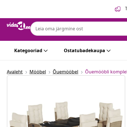
Eelmine
Järgmine
T
Kategooriad
Ostatubadekaupa
Avaleht
Mööbel
Õuemööbel
Õuemööbli komple