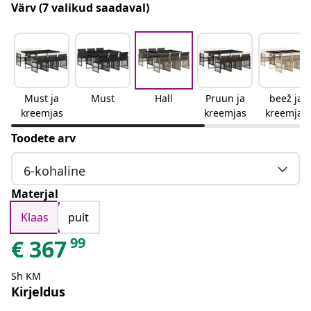
Värv
(7 valikud saadaval)
Must ja
Must
Hall
Pruun ja
beež ja
kreemjas
kreemjas
kreemjas
Toodete arv
6-kohaline
Materjal
Klaas
puit
99
€
367
Sh KM
Kirjeldus