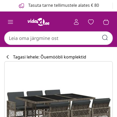
Eelmine
Järgmine
Tasuta tarne tellimustele alates € 80
Tagasi lehele: Õuemööbli komplektid
Köögikollektsi
#sharemevidaxl