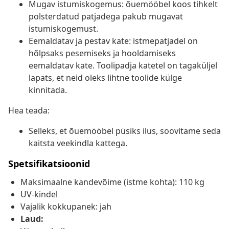
Mugav istumiskogemus: õuemööbel koos tihkelt
polsterdatud patjadega pakub mugavat
istumiskogemust.
Eemaldatav ja pestav kate: istmepatjadel on
hõlpsaks pesemiseks ja hooldamiseks
eemaldatav kate. Toolipadja katetel on tagaküljel
lapats, et neid oleks lihtne toolide külge
kinnitada.
Hea teada:
Selleks, et õuemööbel püsiks ilus, soovitame seda
kaitsta veekindla kattega.
Spetsifikatsioonid
Maksimaalne kandevõime (istme kohta): 110 kg
UV-kindel
Vajalik kokkupanek: jah
Laud: