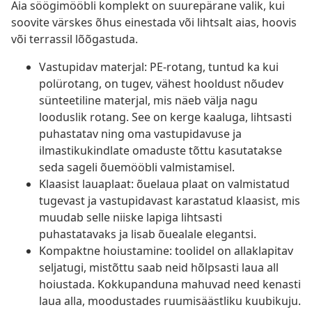
Aia söögimööbli komplekt on suurepärane valik, kui
soovite värskes õhus einestada või lihtsalt aias, hoovis
või terrassil lõõgastuda.
Vastupidav materjal: PE-rotang, tuntud ka kui
polürotang, on tugev, vähest hooldust nõudev
sünteetiline materjal, mis näeb välja nagu
looduslik rotang. See on kerge kaaluga, lihtsasti
puhastatav ning oma vastupidavuse ja
ilmastikukindlate omaduste tõttu kasutatakse
seda sageli õuemööbli valmistamisel.
Klaasist lauaplaat: õuelaua plaat on valmistatud
tugevast ja vastupidavast karastatud klaasist, mis
muudab selle niiske lapiga lihtsasti
puhastatavaks ja lisab õuealale elegantsi.
Kompaktne hoiustamine: toolidel on allaklapitav
seljatugi, mistõttu saab neid hõlpsasti laua all
hoiustada. Kokkupanduna mahuvad need kenasti
laua alla, moodustades ruumisäästliku kuubikuju.