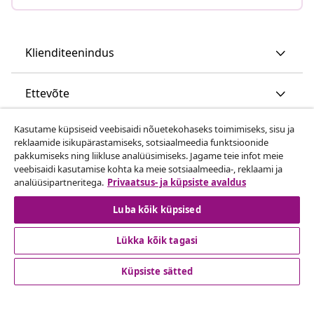
Klienditeenindus
Ettevõte
Kasutame küpsiseid veebisaidi nõuetekohaseks toimimiseks, sisu ja
vidaXL
reklaamide isikupärastamiseks, sotsiaalmeedia funktsioonide
pakkumiseks ning liikluse analüüsimiseks. Jagame teie infot meie
veebisaidi kasutamise kohta ka meie sotsiaalmeedia-, reklaami ja
Vaata rohkem
analüüsipartneritega.
Privaatsus- ja küpsiste avaldus
Luba kõik küpsised
Lükka kõik tagasi
Küpsiste sätted
© 2008-2026 vidaXL www.vidaxl.ee on vidaXL Marketplace
Europe B.V. veebileht