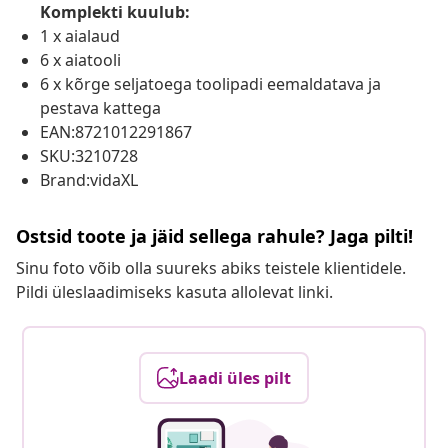
Komplekti kuulub:
1 x aialaud
6 x aiatooli
6 x kõrge seljatoega toolipadi eemaldatava ja
pestava kattega
EAN:8721012291867
SKU:3210728
Brand:vidaXL
Ostsid toote ja jäid sellega rahule? Jaga pilti!
Sinu foto võib olla suureks abiks teistele klientidele.
Pildi üleslaadimiseks kasuta allolevat linki.
Laadi üles pilt