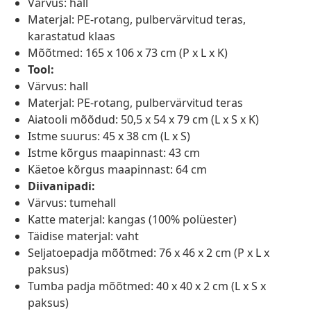
Värvus: hall
Materjal: PE-rotang, pulbervärvitud teras,
karastatud klaas
Mõõtmed: 165 x 106 x 73 cm (P x L x K)
Tool:
Värvus: hall
Materjal: PE-rotang, pulbervärvitud teras
Aiatooli mõõdud: 50,5 x 54 x 79 cm (L x S x K)
Istme suurus: 45 x 38 cm (L x S)
Istme kõrgus maapinnast: 43 cm
Käetoe kõrgus maapinnast: 64 cm
Diivanipadi:
Värvus: tumehall
Katte materjal: kangas (100% polüester)
Täidise materjal: vaht
Seljatoepadja mõõtmed: 76 x 46 x 2 cm (P x L x
paksus)
Tumba padja mõõtmed: 40 x 40 x 2 cm (L x S x
paksus)