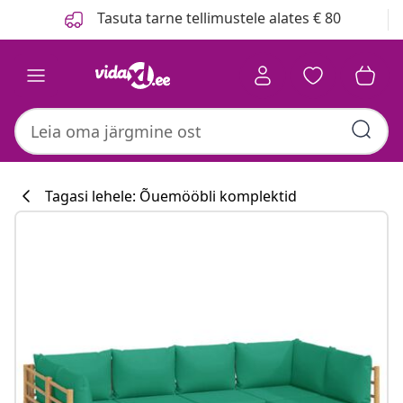
Eelmine
Järgmine
Tasuta tarne tellimustele alates € 80
Tagasi lehele: Õuemööbli komplektid
Köögikollektsi
#sharemevidaxl