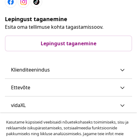
Lepingust taganemine
Esita oma tellimuse kohta tagastamissoov.
Lepingust taganemine
Klienditeenindus
Ettevõte
vidaXL
Kasutame küpsiseid veebisaidi nõuetekohaseks toimimiseks, sisu ja
Vaata rohkem
reklaamide isikupärastamiseks, sotsiaalmeedia funktsioonide
pakkumiseks ning liikluse analüüsimiseks. Jagame teie infot meie