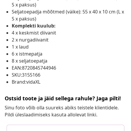
S x paksus)
Seljatoepadja mõõtmed (väike): 55 x 40 x 10 cm (L x
S x paksus)
Komplekti kuulub:
4 x keskmist diivanit
2 x nurgadiivanit
1 x laud
6 x istmepatja
8 x seljatoepatja
EAN:8720845744946
SKU:3155166
Brand:vidaXL
Ostsid toote ja jäid sellega rahule? Jaga pilti!
Sinu foto võib olla suureks abiks teistele klientidele.
Pildi üleslaadimiseks kasuta allolevat linki.