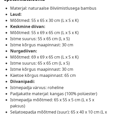
Materjal: naturaalse õliviimistlusega bambus
Laud:
Mõõtmed: 55 x 65 x 30 cm (L x S x K)
Keskmine diivan:
Mõõtmed: 55 x 69 x 65 cm (L x S x K)
Istme suurus: 55 x 65 cm (L x S)
Istme kõrgus maapinnast: 30 cm
Nurgadiivan:
Mõõtmed: 69 x 69 x 65 cm (L x S x K)
Istme suurus: 65 x 65 cm (L x S)
Istme kõrgus maapinnast: 30 cm
Käetoe kõrgus maapinnast: 65 cm
Diivanipadi:
Istmepadja värvus: roheline
Padjakatte materjal: kangas (100% polüester)
Istmepadja mõõtmed: 65 x 55 x 5 cm (L x S x
paksus)
Seljatoepadja mõõtmed (suur): 65 x 40 x 10 cm (L x