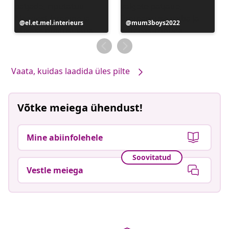
Postitus
el.et.mel.interieurs
Postitus
mum3boys2022
avaldatud
avaldatud
Vaata, kuidas laadida üles pilte
Võtke meiega ühendust!
Mine abiinfolehele
Soovitatud
Vestle meiega