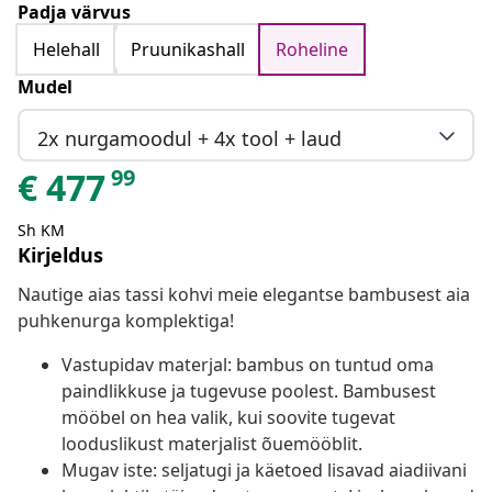
Padja värvus
Helehall
Pruunikashall
Roheline
Mudel
2x nurgamoodul + 4x tool + laud
99
€
477
Sh KM
Kirjeldus
Nautige aias tassi kohvi meie elegantse bambusest aia
puhkenurga komplektiga!
Vastupidav materjal: bambus on tuntud oma
paindlikkuse ja tugevuse poolest. Bambusest
mööbel on hea valik, kui soovite tugevat
looduslikust materjalist õuemööblit.
Mugav iste: seljatugi ja käetoed lisavad aiadiivani