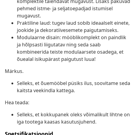
komplektile täiendavat mugavust. Lisaks pakuvad
pehmed istme- ja seljatoepadjad istumisel
mugavust.
Praktiline laud: tugev laud sobib ideaalselt einete,
jookide ja dekoratiivesemete paigutamiseks.
Modulaarne disain: mööblikomplekt on paindlik
ja hõlpsasti liigutatav ning seda saab
kombineerida teiste modulaarsete osadega, et
õuealal isikupärast paigutust luua!
Märkus.
Selleks, et õuemööbel püsiks ilus, soovitame seda
kaitsta veekindla kattega.
Hea teada:
Selleks, et kokkupanek oleks võimalikult lihtne on
iga tootega kaasas kasutusjuhend.
Spetsifikatsioonid