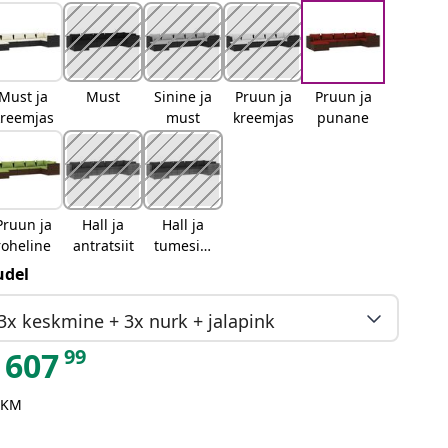
Must ja
Must
Sinine ja
Pruun ja
Pruun ja
kreemjas
must
kreemjas
punane
Pruun ja
Hall ja
Hall ja
roheline
antratsiit
tumesini
ne
del
3x keskmine + 3x nurk + jalapink
99
607
 KM