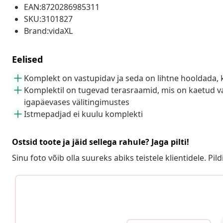
EAN:8720286985311
SKU:3101827
Brand:vidaXL
Eelised
Komplekt on vastupidav ja seda on lihtne hooldada, 
Komplektil on tugevad terasraamid, mis on kaetud va
igapäevases välitingimustes
Istmepadjad ei kuulu komplekti
Ostsid toote ja jäid sellega rahule? Jaga pilti!
Sinu foto võib olla suureks abiks teistele klientidele. Pild