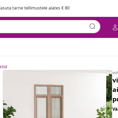
asuta tarne tellimustele alates € 80
ktid
vi
v
a
p
Vä