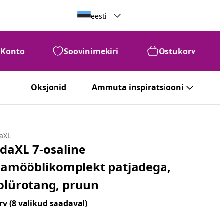
eesti
Konto
Soovinimekiri
Ostukorv
Oksjonid
Ammuta inspiratsiooni
daXL
idaXL 7-osaline
iamööblikomplekt patjadega,
olürotang, pruun
rv
(8 valikud saadaval)