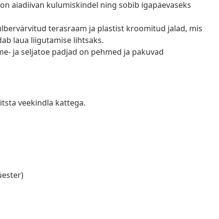
e on aiadiivan kulumiskindel ning sobib igapäevaseks
bervärvitud terasraam ja plastist kroomitud jalad, mis
b laua liigutamise lihtsaks.
me- ja seljatoe padjad on pehmed ja pakuvad
tsta veekindla kattega.
üester)