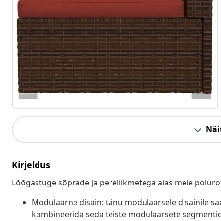
Näit
Kirjeldus
Lõõgastuge sõprade ja pereliikmetega aias meie polüro
Modulaarne disain: tänu modulaarsele disainile sa
kombineerida seda teiste modulaarsete segmentide