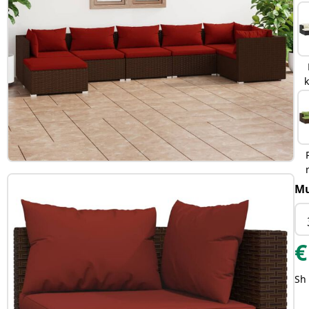
Mu
€
Sh