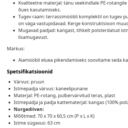
Kvaliteetne materjal: tänu veekindlale PE-rotangil
õues kasutamiseks.
Tugev raam: terrassimööbli komplektil on tugev pul
on väga vastupidavad. Kerge konstruktsioon muuda
Mugavad padjad: kangast, tihkelt polsterdatud ist
lisamugavust.
Märkus:
Aiamööbli eluea pikendamiseks soovitame seda kai
Spetsifikatsioonid
Värvus: pruun
Istmepadja värvus: kaneelipunane
Materjal: PE-rotang, pulbervärvitud teras, plast
Istmepadja ja padja kattematerjal: kangas (100% pol
Nurgadiivan:
Mõõtmed: 70 x 70 x 60,5 cm (P x L x K)
Istme sügavus: 63 cm