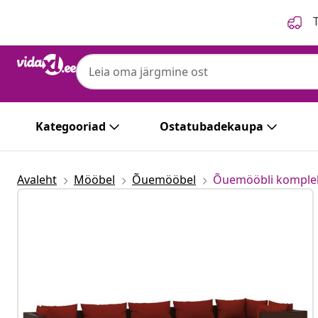
Eelmine
Järgmine
T
Kategooriad
Ostatubadekaupa
Avaleht
Mööbel
Õuemööbel
Õuemööbli komple