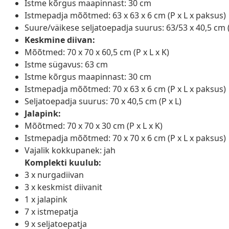
Istme kõrgus maapinnast: 30 cm
Istmepadja mõõtmed: 63 x 63 x 6 cm (P x L x paksus)
Suure/väikese seljatoepadja suurus: 63/53 x 40,5 cm (
Keskmine diivan:
Mõõtmed: 70 x 70 x 60,5 cm (P x L x K)
Istme sügavus: 63 cm
Istme kõrgus maapinnast: 30 cm
Istmepadja mõõtmed: 70 x 63 x 6 cm (P x L x paksus)
Seljatoepadja suurus: 70 x 40,5 cm (P x L)
Jalapink:
Mõõtmed: 70 x 70 x 30 cm (P x L x K)
Istmepadja mõõtmed: 70 x 70 x 6 cm (P x L x paksus)
Vajalik kokkupanek: jah
Komplekti kuulub:
3 x nurgadiivan
3 x keskmist diivanit
1 x jalapink
7 x istmepatja
9 x seljatoepatja