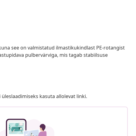
kuna see on valmistatud ilmastikukindlast PE-rotangist
stupidava pulbervärviga, mis tagab stabiilsuse
i üleslaadimiseks kasuta allolevat linki.