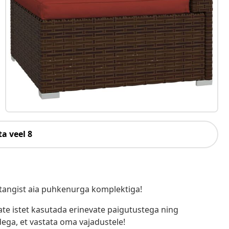
a veel 8
tangist aia puhkenurga komplektiga!
ate istet kasutada erinevate paigutustega ning
ga, et vastata oma vajadustele!