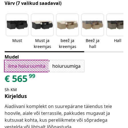
Värv
(7 valikud saadaval)
Must
Must ja
beež ja
Beež ja
Hall
kreemjas
kreemjas
hall
Mudel
ilma hoiuruumita
hoiuruumiga
99
€
565
Sh KM
Kirjeldus
Aiadiivani komplekt on suurepärane täiendus teie
hoovile, aiale või terrassile, pakkudes mugavat ja
kutsuvat kohta, kus pereliikmete või sõpradega
vestelda või lihtsalt lõõgastuda.