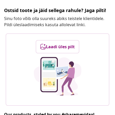
Ostsid toote ja jäid sellega rahule? Jaga pilti!
Sinu foto võib olla suureks abiks teistele klientidele.
Pildi üleslaadimiseks kasuta allolevat linki.
Laadi üles pilt
Our products, styled by you #sharemevidaxl