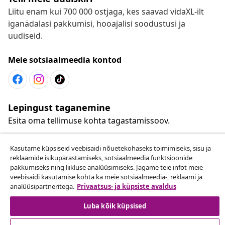
Liitu enam kui 700 000 ostjaga, kes saavad vidaXL-ilt
iganädalasi pakkumisi, hooajalisi soodustusi ja
uudiseid.
Meie sotsiaalmeedia kontod
Lepingust taganemine
Esita oma tellimuse kohta tagastamissoov.
Lepingust taganemine
Kasutame küpsiseid veebisaidi nõuetekohaseks toimimiseks, sisu ja
reklaamide isikupärastamiseks, sotsiaalmeedia funktsioonide
pakkumiseks ning liikluse analüüsimiseks. Jagame teie infot meie
veebisaidi kasutamise kohta ka meie sotsiaalmeedia-, reklaami ja
analüüsipartneritega.
Privaatsus- ja küpsiste avaldus
Klienditeenindus
Luba kõik küpsised
Ettevõte