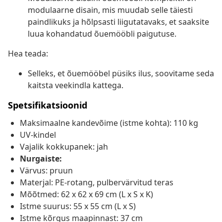
modulaarne disain, mis muudab selle täiesti
paindlikuks ja hõlpsasti liigutatavaks, et saaksite
luua kohandatud õuemööbli paigutuse.
Hea teada:
Selleks, et õuemööbel püsiks ilus, soovitame seda
kaitsta veekindla kattega.
Spetsifikatsioonid
Maksimaalne kandevõime (istme kohta): 110 kg
UV-kindel
Vajalik kokkupanek: jah
Nurgaiste:
Värvus: pruun
Materjal: PE-rotang, pulbervärvitud teras
Mõõtmed: 62 x 62 x 69 cm (L x S x K)
Istme suurus: 55 x 55 cm (L x S)
Istme kõrgus maapinnast: 37 cm