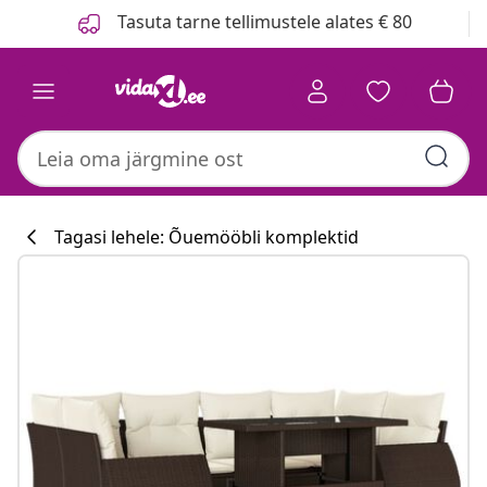
Eelmine
Järgmine
Tasuta tarne tellimustele alates € 80
Tagasi lehele: Õuemööbli komplektid
Köögikollektsioo
#sharemevidaxl