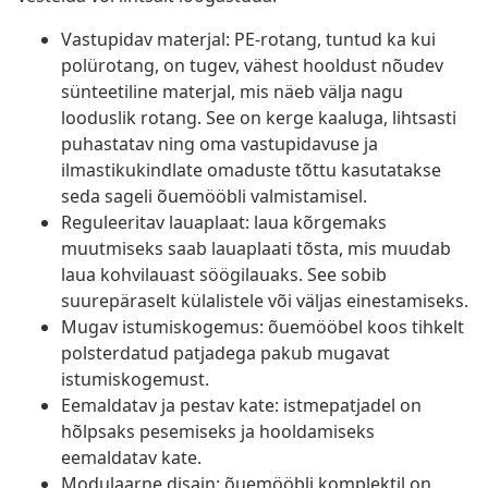
Vastupidav materjal: PE-rotang, tuntud ka kui
polürotang, on tugev, vähest hooldust nõudev
sünteetiline materjal, mis näeb välja nagu
looduslik rotang. See on kerge kaaluga, lihtsasti
puhastatav ning oma vastupidavuse ja
ilmastikukindlate omaduste tõttu kasutatakse
seda sageli õuemööbli valmistamisel.
Reguleeritav lauaplaat: laua kõrgemaks
muutmiseks saab lauaplaati tõsta, mis muudab
laua kohvilauast söögilauaks. See sobib
suurepäraselt külalistele või väljas einestamiseks.
Mugav istumiskogemus: õuemööbel koos tihkelt
polsterdatud patjadega pakub mugavat
istumiskogemust.
Eemaldatav ja pestav kate: istmepatjadel on
hõlpsaks pesemiseks ja hooldamiseks
eemaldatav kate.
Modulaarne disain: õuemööbli komplektil on