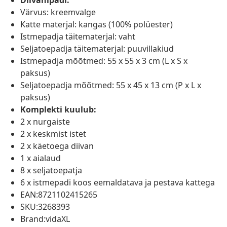
Diivanipadi:
Värvus: kreemvalge
Katte materjal: kangas (100% polüester)
Istmepadja täitematerjal: vaht
Seljatoepadja täitematerjal: puuvillakiud
Istmepadja mõõtmed: 55 x 55 x 3 cm (L x S x
paksus)
Seljatoepadja mõõtmed: 55 x 45 x 13 cm (P x L x
paksus)
Komplekti kuulub:
2 x nurgaiste
2 x keskmist istet
2 x käetoega diivan
1 x aialaud
8 x seljatoepatja
6 x istmepadi koos eemaldatava ja pestava kattega
EAN:8721102415265
SKU:3268393
Brand:vidaXL