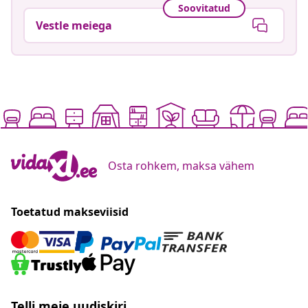
Soovitatud
Vestle meiega
Osta rohkem, maksa vähem
Toetatud makseviisid
Telli meie uudiskiri