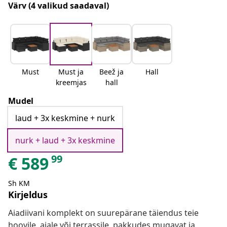
Värv
(4 valikud saadaval)
Must
Must ja
Beež ja
Hall
kreemjas
hall
Mudel
laud + 3x keskmine + nurk
nurk + laud + 3x keskmine
99
€
589
Sh KM
Kirjeldus
Aiadiivani komplekt on suurepärane täiendus teie
hoovile, aiale või terrassile, pakkudes mugavat ja