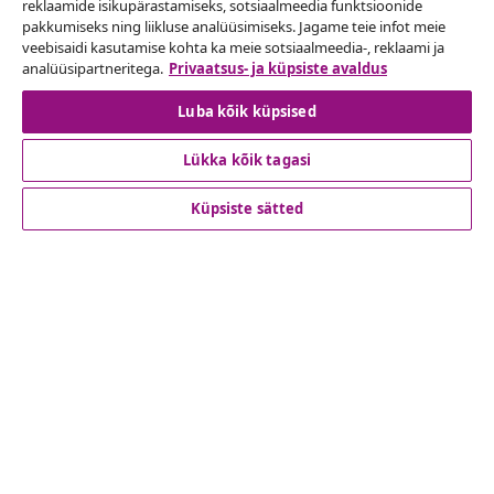
reklaamide isikupärastamiseks, sotsiaalmeedia funktsioonide
Esita oma tellimuse kohta tagastamissoov.
pakkumiseks ning liikluse analüüsimiseks. Jagame teie infot meie
veebisaidi kasutamise kohta ka meie sotsiaalmeedia-, reklaami ja
Lepingust taganemine
analüüsipartneritega.
Privaatsus- ja küpsiste avaldus
Luba kõik küpsised
Lükka kõik tagasi
Klienditeenindus
Küpsiste sätted
Ettevõte
vidaXL
Vaata rohkem