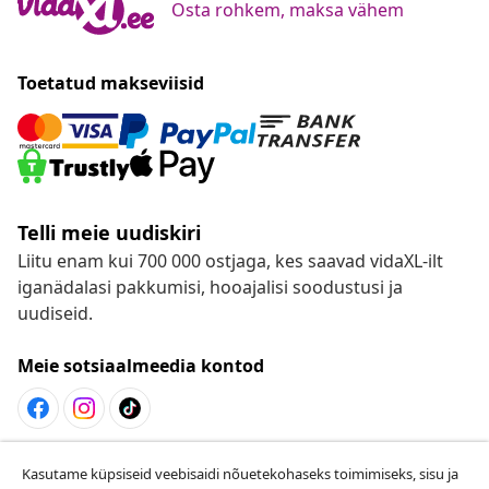
Osta rohkem, maksa vähem
Toetatud makseviisid
Telli meie uudiskiri
Liitu enam kui 700 000 ostjaga, kes saavad vidaXL-ilt
iganädalasi pakkumisi, hooajalisi soodustusi ja
uudiseid.
Meie sotsiaalmeedia kontod
Lepingust taganemine
Kasutame küpsiseid veebisaidi nõuetekohaseks toimimiseks, sisu ja