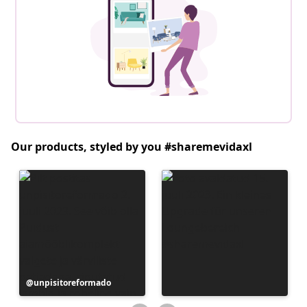
Our products, styled by you #sharemevidaxl
Postitus
unpisitoreformado
avaldatud