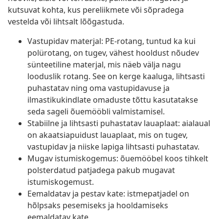
kutsuvat kohta, kus pereliikmete või sõpradega
vestelda või lihtsalt lõõgastuda.
Vastupidav materjal: PE-rotang, tuntud ka kui
polürotang, on tugev, vähest hooldust nõudev
sünteetiline materjal, mis näeb välja nagu
looduslik rotang. See on kerge kaaluga, lihtsasti
puhastatav ning oma vastupidavuse ja
ilmastikukindlate omaduste tõttu kasutatakse
seda sageli õuemööbli valmistamisel.
Stabiilne ja lihtsasti puhastatav lauaplaat: aialaual
on akaatsiapuidust lauaplaat, mis on tugev,
vastupidav ja niiske lapiga lihtsasti puhastatav.
Mugav istumiskogemus: õuemööbel koos tihkelt
polsterdatud patjadega pakub mugavat
istumiskogemust.
Eemaldatav ja pestav kate: istmepatjadel on
hõlpsaks pesemiseks ja hooldamiseks
eemaldatav kate.