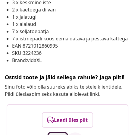
3 x keskmine iste
2 x käetoega diivan
1 x jalatugi
1 x aialaud
7 x seljatoepatja
7 x istmepadi koos eemaldatava ja pestava kattega
EAN:8721012860995
SKU:3224236
Brand:vidaXL
Ostsid toote ja jäid sellega rahule? Jaga pilti!
Sinu foto võib olla suureks abiks teistele klientidele.
Pildi üleslaadimiseks kasuta allolevat linki.
Laadi üles pilt