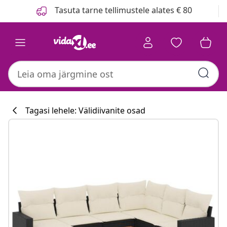
Eelmine
Järgmine
Tasuta tarne tellimustele alates € 80
Tagasi lehele: Välidiivanite osad
Köögikollektsi
#sharemevidaxl