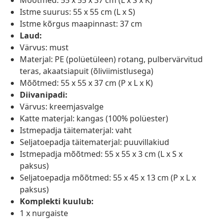
Mõõtmed: 55 x 55 x 37 cm (L x S x K)
Istme suurus: 55 x 55 cm (L x S)
Istme kõrgus maapinnast: 37 cm
Laud:
Värvus: must
Materjal: PE (polüetüleen) rotang, pulbervärvitud
teras, akaatsiapuit (õliviimistlusega)
Mõõtmed: 55 x 55 x 37 cm (P x L x K)
Diivanipadi:
Värvus: kreemjasvalge
Katte materjal: kangas (100% polüester)
Istmepadja täitematerjal: vaht
Seljatoepadja täitematerjal: puuvillakiud
Istmepadja mõõtmed: 55 x 55 x 3 cm (L x S x
paksus)
Seljatoepadja mõõtmed: 55 x 45 x 13 cm (P x L x
paksus)
Komplekti kuulub:
1 x nurgaiste