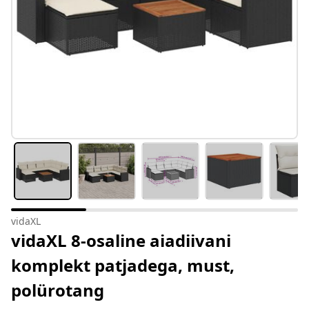
vidaXL
vidaXL 8-osaline aiadiivani
komplekt patjadega, must,
polürotang