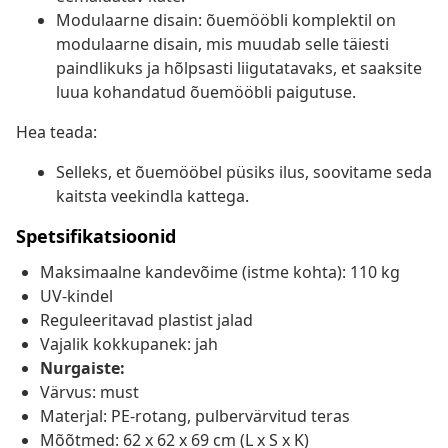
Modulaarne disain: õuemööbli komplektil on
modulaarne disain, mis muudab selle täiesti
paindlikuks ja hõlpsasti liigutatavaks, et saaksite
luua kohandatud õuemööbli paigutuse.
Hea teada:
Selleks, et õuemööbel püsiks ilus, soovitame seda
kaitsta veekindla kattega.
Spetsifikatsioonid
Maksimaalne kandevõime (istme kohta): 110 kg
UV-kindel
Reguleeritavad plastist jalad
Vajalik kokkupanek: jah
Nurgaiste:
Värvus: must
Materjal: PE-rotang, pulbervärvitud teras
Mõõtmed: 62 x 62 x 69 cm (L x S x K)