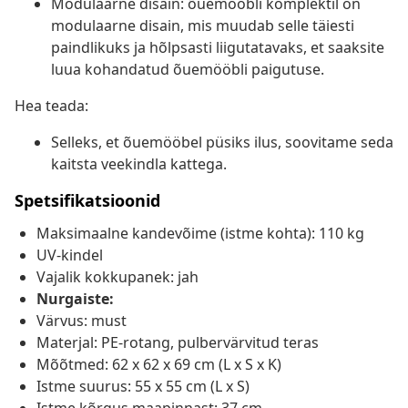
Modulaarne disain: õuemööbli komplektil on
modulaarne disain, mis muudab selle täiesti
paindlikuks ja hõlpsasti liigutatavaks, et saaksite
luua kohandatud õuemööbli paigutuse.
Hea teada:
Selleks, et õuemööbel püsiks ilus, soovitame seda
kaitsta veekindla kattega.
Spetsifikatsioonid
Maksimaalne kandevõime (istme kohta): 110 kg
UV-kindel
Vajalik kokkupanek: jah
Nurgaiste:
Värvus: must
Materjal: PE-rotang, pulbervärvitud teras
Mõõtmed: 62 x 62 x 69 cm (L x S x K)
Istme suurus: 55 x 55 cm (L x S)