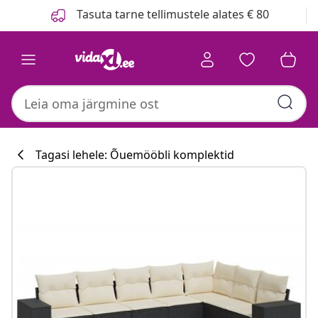
Eelmine
Järgmine
Tasuta tarne tellimustele alates € 80
Tagasi lehele: Õuemööbli komplektid
Köögikollektsi
#sharemevidaxl