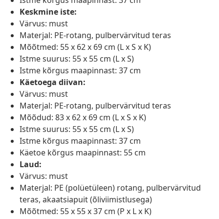
Istme kõrgus maapinnast: 37 cm
Keskmine iste:
Värvus: must
Materjal: PE-rotang, pulbervärvitud teras
Mõõtmed: 55 x 62 x 69 cm (L x S x K)
Istme suurus: 55 x 55 cm (L x S)
Istme kõrgus maapinnast: 37 cm
Käetoega diivan:
Värvus: must
Materjal: PE-rotang, pulbervärvitud teras
Mõõdud: 83 x 62 x 69 cm (L x S x K)
Istme suurus: 55 x 55 cm (L x S)
Istme kõrgus maapinnast: 37 cm
Käetoe kõrgus maapinnast: 55 cm
Laud:
Värvus: must
Materjal: PE (polüetüleen) rotang, pulbervärvitud
teras, akaatsiapuit (õliviimistlusega)
Mõõtmed: 55 x 55 x 37 cm (P x L x K)