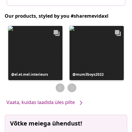
Our products, styled by you #sharemevidaxl
Postitus
el.et.mel.interieurs
Postitus
mum3boys2022
avaldatud
avaldatud
Vaata, kuidas laadida üles pilte
Võtke meiega ühendust!