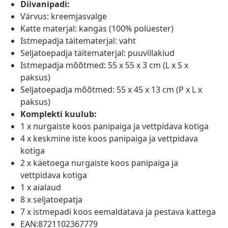
Diivanipadi:
Värvus: kreemjasvalge
Katte materjal: kangas (100% polüester)
Istmepadja täitematerjal: vaht
Seljatoepadja täitematerjal: puuvillakiud
Istmepadja mõõtmed: 55 x 55 x 3 cm (L x S x
paksus)
Seljatoepadja mõõtmed: 55 x 45 x 13 cm (P x L x
paksus)
Komplekti kuulub:
1 x nurgaiste koos panipaiga ja vettpidava kotiga
4 x keskmine iste koos panipaiga ja vettpidava
kotiga
2 x käetoega nurgaiste koos panipaiga ja
vettpidava kotiga
1 x aialaud
8 x seljatoepatja
7 x istmepadi koos eemaldatava ja pestava kattega
EAN:8721102367779