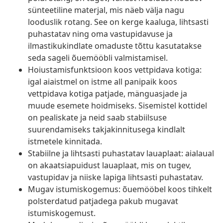
sünteetiline materjal, mis näeb välja nagu
looduslik rotang. See on kerge kaaluga, lihtsasti
puhastatav ning oma vastupidavuse ja
ilmastikukindlate omaduste tõttu kasutatakse
seda sageli õuemööbli valmistamisel.
Hoiustamisfunktsioon koos vettpidava kotiga:
igal aiaistmel on istme all panipaik koos
vettpidava kotiga patjade, mänguasjade ja
muude esemete hoidmiseks. Sisemistel kottidel
on pealiskate ja neid saab stabiilsuse
suurendamiseks takjakinnitusega kindlalt
istmetele kinnitada.
Stabiilne ja lihtsasti puhastatav lauaplaat: aialaual
on akaatsiapuidust lauaplaat, mis on tugev,
vastupidav ja niiske lapiga lihtsasti puhastatav.
Mugav istumiskogemus: õuemööbel koos tihkelt
polsterdatud patjadega pakub mugavat
istumiskogemust.