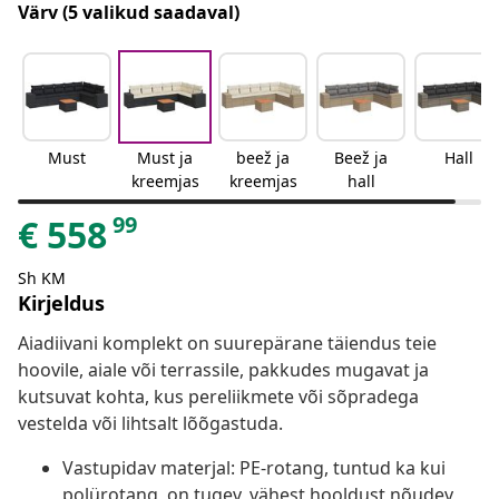
Värv
(5 valikud saadaval)
Must
Must ja
beež ja
Beež ja
Hall
kreemjas
kreemjas
hall
99
€
558
Sh KM
Kirjeldus
Aiadiivani komplekt on suurepärane täiendus teie
hoovile, aiale või terrassile, pakkudes mugavat ja
kutsuvat kohta, kus pereliikmete või sõpradega
vestelda või lihtsalt lõõgastuda.
Vastupidav materjal: PE-rotang, tuntud ka kui
polürotang, on tugev, vähest hooldust nõudev