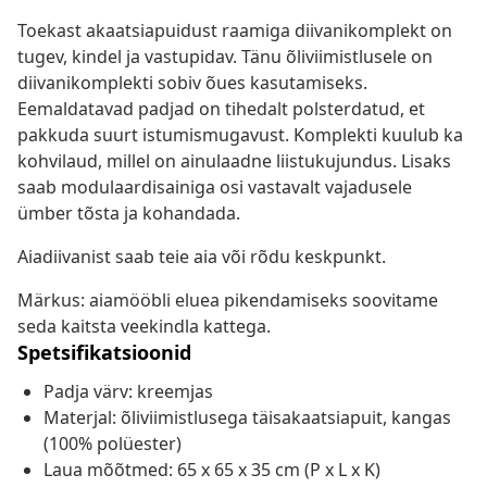
Toekast akaatsiapuidust raamiga diivanikomplekt on
tugev, kindel ja vastupidav. Tänu õliviimistlusele on
diivanikomplekti sobiv õues kasutamiseks.
Eemaldatavad padjad on tihedalt polsterdatud, et
pakkuda suurt istumismugavust. Komplekti kuulub ka
kohvilaud, millel on ainulaadne liistukujundus. Lisaks
saab modulaardisainiga osi vastavalt vajadusele
ümber tõsta ja kohandada.
Aiadiivanist saab teie aia või rõdu keskpunkt.
Märkus: aiamööbli eluea pikendamiseks soovitame
seda kaitsta veekindla kattega.
Spetsifikatsioonid
Padja värv: kreemjas
Materjal: õliviimistlusega täisakaatsiapuit, kangas
(100% polüester)
Laua mõõtmed: 65 x 65 x 35 cm (P x L x K)