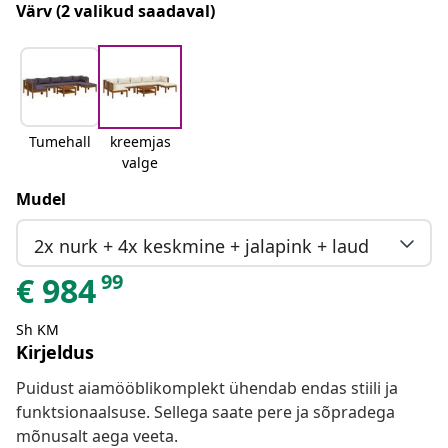
Värv
(2 valikud saadaval)
Tumehall
kreemjas
valge
Mudel
2x nurk + 4x keskmine + jalapink + laud
99
€
984
Sh KM
Kirjeldus
Puidust aiamööblikomplekt ühendab endas stiili ja
funktsionaalsuse. Sellega saate pere ja sõpradega
mõnusalt aega veeta.