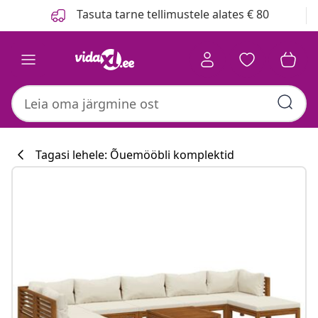
Eelmine
Järgmine
Tasuta tarne tellimustele alates € 80
Tagasi lehele: Õuemööbli komplektid
Köögikollektsio
#sharemevidaxl