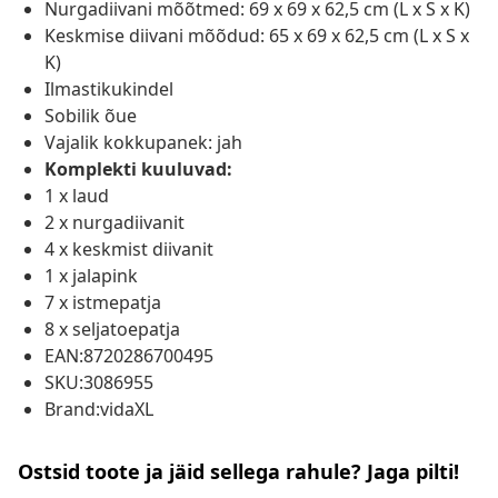
Nurgadiivani mõõtmed: 69 x 69 x 62,5 cm (L x S x K)
Keskmise diivani mõõdud: 65 x 69 x 62,5 cm (L x S x
K)
Ilmastikukindel
Sobilik õue
Vajalik kokkupanek: jah
Komplekti kuuluvad:
1 x laud
2 x nurgadiivanit
4 x keskmist diivanit
1 x jalapink
7 x istmepatja
8 x seljatoepatja
EAN:8720286700495
SKU:3086955
Brand:vidaXL
Ostsid toote ja jäid sellega rahule? Jaga pilti!