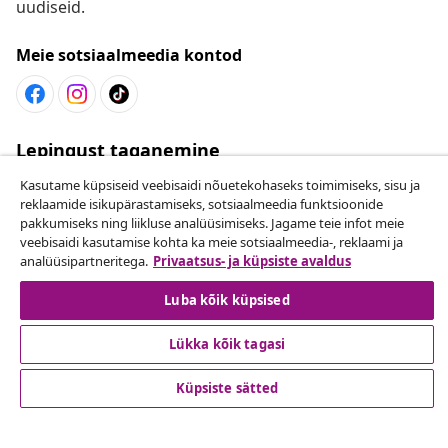
uudiseid.
Meie sotsiaalmeedia kontod
Lepingust taganemine
Esita oma tellimuse kohta tagastamissoov.
Kasutame küpsiseid veebisaidi nõuetekohaseks toimimiseks, sisu ja
reklaamide isikupärastamiseks, sotsiaalmeedia funktsioonide
pakkumiseks ning liikluse analüüsimiseks. Jagame teie infot meie
Lepingust taganemine
veebisaidi kasutamise kohta ka meie sotsiaalmeedia-, reklaami ja
analüüsipartneritega.
Privaatsus- ja küpsiste avaldus
Luba kõik küpsised
Klienditeenindus
Lükka kõik tagasi
Ettevõte
Küpsiste sätted
vidaXL