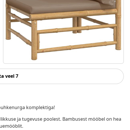
a veel 7
 puhkenurga komplektiga!
likkuse ja tugevuse poolest. Bambusest mööbel on hea
õuemööblit.