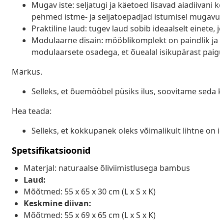
Mugav iste: seljatugi ja käetoed lisavad aiadiivan
pehmed istme- ja seljatoepadjad istumisel mugavu
Praktiline laud: tugev laud sobib ideaalselt einete
Modulaarne disain: mööblikomplekt on paindlik ja 
modulaarsete osadega, et õuealal isikupärast paig
Märkus.
Selleks, et õuemööbel püsiks ilus, soovitame seda 
Hea teada:
Selleks, et kokkupanek oleks võimalikult lihtne on
Spetsifikatsioonid
Materjal: naturaalse õliviimistlusega bambus
Laud:
Mõõtmed: 55 x 65 x 30 cm (L x S x K)
Keskmine diivan:
Mõõtmed: 55 x 69 x 65 cm (L x S x K)