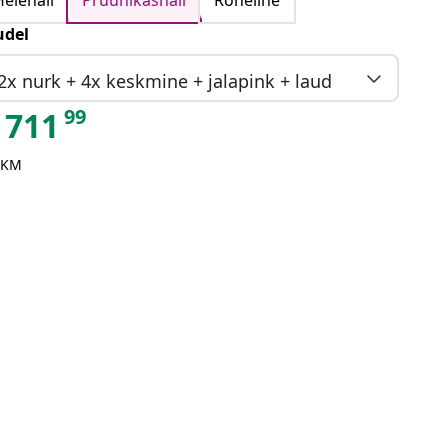
Helehall
Pruunikashall
Roheline
del
2x nurk + 4x keskmine + jalapink + laud
99
711
 KM