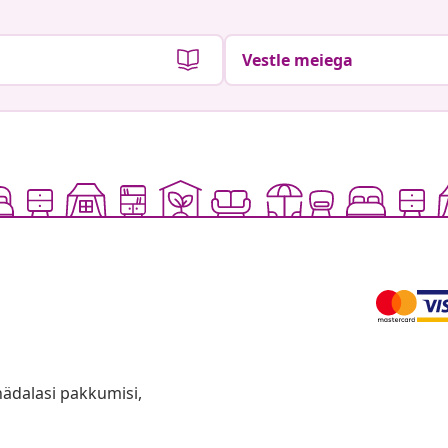
Vestle meiega
anädalasi pakkumisi,