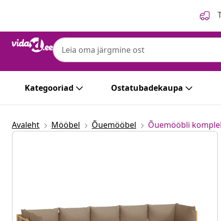
Eelmine
Järgmine
T
Kategooriad
Ostatubadekaupa
Avaleht
Mööbel
Õuemööbel
Õuemööbli komple