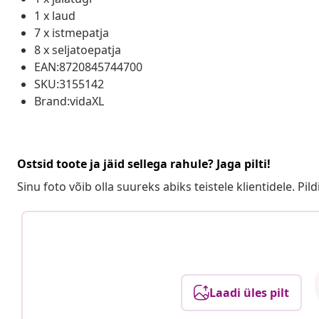
1 x laud
7 x istmepatja
8 x seljatoepatja
EAN:8720845744700
SKU:3155142
Brand:vidaXL
Ostsid toote ja jäid sellega rahule? Jaga pilti!
Sinu foto võib olla suureks abiks teistele klientidele. Pild
Laadi üles pilt