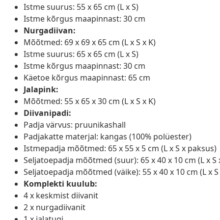
Istme suurus: 55 x 65 cm (L x S)
Istme kõrgus maapinnast: 30 cm
Nurgadiivan:
Mõõtmed: 69 x 69 x 65 cm (L x S x K)
Istme suurus: 65 x 65 cm (L x S)
Istme kõrgus maapinnast: 30 cm
Käetoe kõrgus maapinnast: 65 cm
Jalapink:
Mõõtmed: 55 x 65 x 30 cm (L x S x K)
Diivanipadi:
Padja värvus: pruunikashall
Padjakatte materjal: kangas (100% polüester)
Istmepadja mõõtmed: 65 x 55 x 5 cm (L x S x paksus)
Seljatoepadja mõõtmed (suur): 65 x 40 x 10 cm (L x S
Seljatoepadja mõõtmed (väike): 55 x 40 x 10 cm (L x S
Komplekti kuulub:
4 x keskmist diivanit
2 x nurgadiivanit
1 x jalatugi