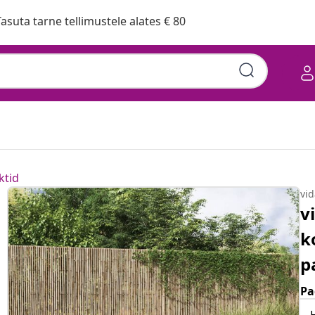
asuta tarne tellimustele alates € 80
ktid
vi
v
k
p
Pa