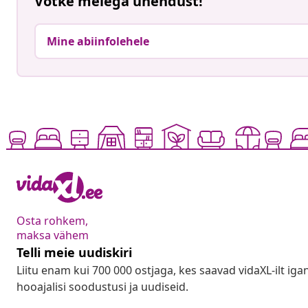
Võtke meiega ühendust!
Mine abiinfolehele
Osta rohkem,
maksa vähem
Telli meie uudiskiri
Liitu enam kui 700 000 ostjaga, kes saavad vidaXL-ilt ig
hooajalisi soodustusi ja uudiseid.