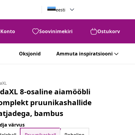
eesti
Konto
Soovinimekiri
Ostukorv
Oksjonid
Ammuta inspiratsiooni
daXL
idaXL 8-osaline aiamööbli
omplekt pruunikashallide
atjadega, bambus
dja värvus