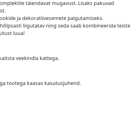
i komplektile täiendavat mugavust. Lisaks pakuvad
st.
, jookide ja dekoratiivesemete paigutamiseks.
hõlpsasti liigutatav ning seda saab kombineerida teiste
utust luua!
kaitsta veekindla kattega.
 iga tootega kaasas kasutusjuhend.