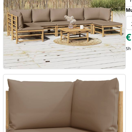
Mu
€
Sh