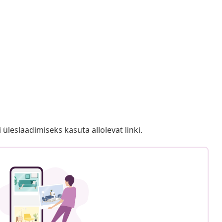
i üleslaadimiseks kasuta allolevat linki.