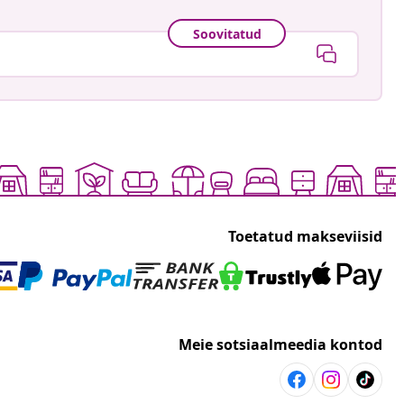
Soovitatud
Toetatud makseviisid
Meie sotsiaalmeedia kontod