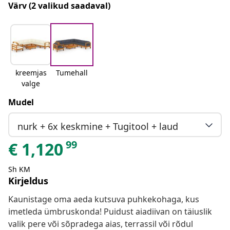
Värv
(2 valikud saadaval)
kreemjas
Tumehall
valge
Mudel
nurk + 6x keskmine + Tugitool + laud
99
€
1,120
Sh KM
Kirjeldus
Kaunistage oma aeda kutsuva puhkekohaga, kus
imetleda ümbruskonda! Puidust aiadiivan on täiuslik
valik pere või sõpradega aias, terrassil või rõdul