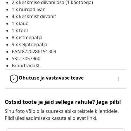
2 x keskmise diivani osa (1 käetoega)
1 x nurgadiivan
4 x keskmist diivanit
1 x laud
1 x tool
8 x istmepatja
9 x seljatoepatja
EAN:8720286191309
SKU:3057960
Brand:vidaXL
Ohutuse ja vastavuse teave
Ostsid toote ja jäid sellega rahule? Jaga pilti!
Sinu foto võib olla suureks abiks teistele klientidele.
Pildi üleslaadimiseks kasuta allolevat linki.