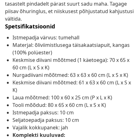
tasastelt pindadelt pärast suurt sadu maha. Tagage
piisav õhuringlus, et niiskusest põhjustatud kahjustusi
vältida.
Spetsifikatsioonid
Istmepadja värvus: tumehall
Materjal: õliviimistlusega täisakaatsiapuit, kangas
(100% polüester)
Keskmise diivani mõõtmed (1 käetoega): 70 x 65 x
60 cm (L x S x K)
Nurgadiivani mõõtmed: 63 x 63 x 60 cm (L x S x K)
Keskmise diivani mõõtmed: 61 x 63 x 60 cm (L x S x
K)
Laua mõõtmed: 100 x 60 x 25 cm (P x L x K)
Tooli mõõdud: 80 x 65 x 60 cm (L x S x K)
Istmepadja paksus: 10 cm
Seljatoepadja paksus: 10 cm
Vajalik kokkupanek: jah
Komplekti kuuluvad: