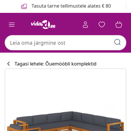
Eelmine
Järgmine
Tasuta tarne tellimustele alates € 80
Tagasi lehele: Õuemööbli komplektid
Köögikollektsio
#sharemevidaxl