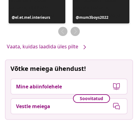
Postitus
el.et.mel.interieurs
Postitus
mum3boys2022
avaldatud
avaldatud
Vaata, kuidas laadida üles pilte
Võtke meiega ühendust!
Mine abiinfolehele
Soovitatud
Vestle meiega