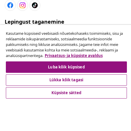
Lepingust taganemine
Esita oma tellimuse kohta tagastamissoov.
Kasutame küpsiseid veebisaidi nõuetekohaseks toimimiseks, sisu ja
reklaamide isikupärastamiseks, sotsiaalmeedia funktsioonide
Lepingust taganemine
pakkumiseks ning liikluse analüüsimiseks. Jagame teie infot meie
veebisaidi kasutamise kohta ka meie sotsiaalmeedia-, reklaami ja
analüüsipartneritega.
Privaatsus- ja küpsiste avaldus
Luba kõik küpsised
Klienditeenindus
Lükka kõik tagasi
Ettevõte
Küpsiste sätted
vidaXL
Vaata rohkem