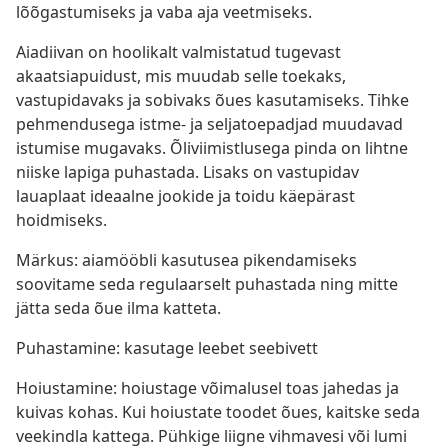
lõõgastumiseks ja vaba aja veetmiseks.
Aiadiivan on hoolikalt valmistatud tugevast
akaatsiapuidust, mis muudab selle toekaks,
vastupidavaks ja sobivaks õues kasutamiseks. Tihke
pehmendusega istme- ja seljatoepadjad muudavad
istumise mugavaks. Õliviimistlusega pinda on lihtne
niiske lapiga puhastada. Lisaks on vastupidav
lauaplaat ideaalne jookide ja toidu käepärast
hoidmiseks.
Märkus: aiamööbli kasutusea pikendamiseks
soovitame seda regulaarselt puhastada ning mitte
jätta seda õue ilma katteta.
Puhastamine: kasutage leebet seebivett
Hoiustamine: hoiustage võimalusel toas jahedas ja
kuivas kohas. Kui hoiustate toodet õues, kaitske seda
veekindla kattega. Pühkige liigne vihmavesi või lumi