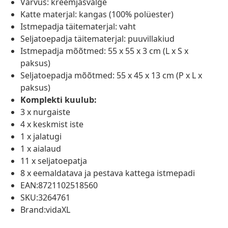
Värvus: kreemjasvalge
Katte materjal: kangas (100% polüester)
Istmepadja täitematerjal: vaht
Seljatoepadja täitematerjal: puuvillakiud
Istmepadja mõõtmed: 55 x 55 x 3 cm (L x S x
paksus)
Seljatoepadja mõõtmed: 55 x 45 x 13 cm (P x L x
paksus)
Komplekti kuulub:
3 x nurgaiste
4 x keskmist iste
1 x jalatugi
1 x aialaud
11 x seljatoepatja
8 x eemaldatava ja pestava kattega istmepadi
EAN:8721102518560
SKU:3264761
Brand:vidaXL