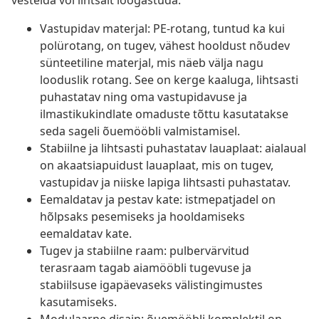
vestelda või lihtsalt lõõgastuda.
Vastupidav materjal: PE-rotang, tuntud ka kui
polürotang, on tugev, vähest hooldust nõudev
sünteetiline materjal, mis näeb välja nagu
looduslik rotang. See on kerge kaaluga, lihtsasti
puhastatav ning oma vastupidavuse ja
ilmastikukindlate omaduste tõttu kasutatakse
seda sageli õuemööbli valmistamisel.
Stabiilne ja lihtsasti puhastatav lauaplaat: aialaual
on akaatsiapuidust lauaplaat, mis on tugev,
vastupidav ja niiske lapiga lihtsasti puhastatav.
Eemaldatav ja pestav kate: istmepatjadel on
hõlpsaks pesemiseks ja hooldamiseks
eemaldatav kate.
Tugev ja stabiilne raam: pulbervärvitud
terasraam tagab aiamööbli tugevuse ja
stabiilsuse igapäevaseks välistingimustes
kasutamiseks.