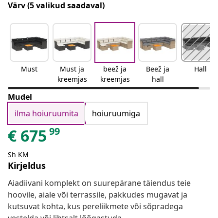
Värv
(5 valikud saadaval)
Must
Must ja
beež ja
Beež ja
Hall
kreemjas
kreemjas
hall
Mudel
ilma hoiuruumita
hoiuruumiga
99
€
675
Sh KM
Kirjeldus
Aiadiivani komplekt on suurepärane täiendus teie
hoovile, aiale või terrassile, pakkudes mugavat ja
kutsuvat kohta, kus pereliikmete või sõpradega