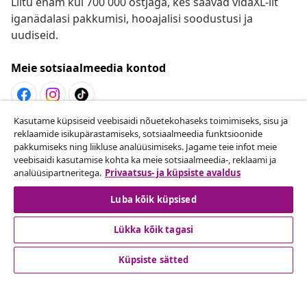
Liitu enam kui 700 000 ostjaga, kes saavad vidaXL-ilt
iganädalasi pakkumisi, hooajalisi soodustusi ja
uudiseid.
Meie sotsiaalmeedia kontod
Kasutame küpsiseid veebisaidi nõuetekohaseks toimimiseks, sisu ja
Lepingust taganemine
reklaamide isikupärastamiseks, sotsiaalmeedia funktsioonide
pakkumiseks ning liikluse analüüsimiseks. Jagame teie infot meie
Esita oma tellimuse kohta tagastamissoov.
veebisaidi kasutamise kohta ka meie sotsiaalmeedia-, reklaami ja
analüüsipartneritega.
Privaatsus- ja küpsiste avaldus
Lepingust taganemine
Luba kõik küpsised
Lükka kõik tagasi
Klienditeenindus
Küpsiste sätted
Ettevõte