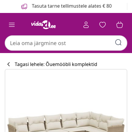
Eelmine
Järgmine
Tasuta tarne tellimustele alates € 80
Tagasi lehele: Õuemööbli komplektid
Köögikollektsi
#sharemevidaxl