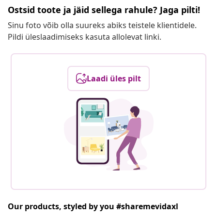
Ostsid toote ja jäid sellega rahule? Jaga pilti!
Sinu foto võib olla suureks abiks teistele klientidele.
Pildi üleslaadimiseks kasuta allolevat linki.
Laadi üles pilt
Our products, styled by you #sharemevidaxl