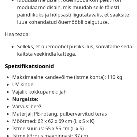
Modulaarne disain: õuemööbli komplektil on
modulaarne disain, mis muudab selle täiesti
paindlikuks ja hõlpsasti liigutatavaks, et saaksite
luua kohandatud õuemööbli paigutuse.
Hea teada:
Selleks, et õuemööbel püsiks ilus, soovitame seda
kaitsta veekindla kattega.
Spetsifikatsioonid
Maksimaalne kandevõime (istme kohta): 110 kg
UV-kindel
Vajalik kokkupanek: jah
Nurgaiste:
Värvus: beež
Materjal: PE-rotang, pulbervärvitud teras
Mõõtmed: 62 x 62 x 69 cm (L x S x K)
Istme suurus: 55 x 55 cm (L x S)
Istme kõrgus maapinnast: 37 cm