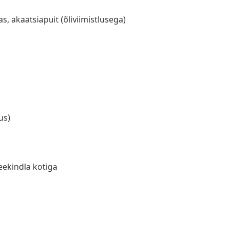
s, akaatsiapuit (õliviimistlusega)
us)
eekindla kotiga