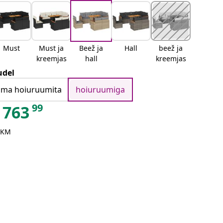
Must
Must ja
Beež ja
Hall
beež ja
kreemjas
hall
kreemjas
del
ilma hoiuruumita
hoiuruumiga
99
763
 KM