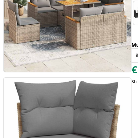
Mu
€
Sh