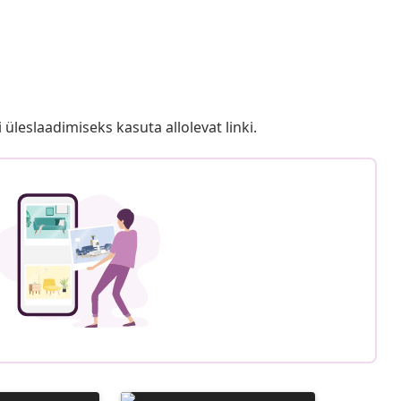
i üleslaadimiseks kasuta allolevat linki.