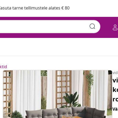
asuta tarne tellimustele alates € 80
ktid
vi
v
k
r
Vä