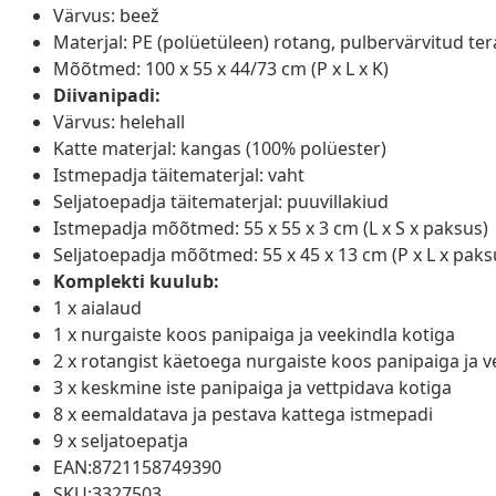
Värvus: beež
Materjal: PE (polüetüleen) rotang, pulbervärvitud tera
Mõõtmed: 100 x 55 x 44/73 cm (P x L x K)
Diivanipadi:
Värvus: helehall
Katte materjal: kangas (100% polüester)
Istmepadja täitematerjal: vaht
Seljatoepadja täitematerjal: puuvillakiud
Istmepadja mõõtmed: 55 x 55 x 3 cm (L x S x paksus)
Seljatoepadja mõõtmed: 55 x 45 x 13 cm (P x L x paks
Komplekti kuulub:
1 x aialaud
1 x nurgaiste koos panipaiga ja veekindla kotiga
2 x rotangist käetoega nurgaiste koos panipaiga ja v
3 x keskmine iste panipaiga ja vettpidava kotiga
8 x eemaldatava ja pestava kattega istmepadi
9 x seljatoepatja
EAN:8721158749390
SKU:3327503