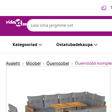
Eelmine
Järgmine
T
Kategooriad
Ostatubadekaupa
Avaleht
Mööbel
Õuemööbel
Õuemööbli komple