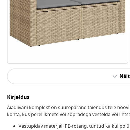
Näit
Kirjeldus
Aiadiivani komplekt on suurepärane täiendus teie hoovil
kohta, kus pereliikmete või sõpradega vestelda või lihts
Vastupidav materjal: PE-rotang, tuntud ka kui pol