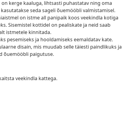
e on kerge kaaluga, lihtsasti puhastatav ning oma
 kasutatakse seda sageli õuemööbli valmistamisel.
iaistmel on istme all panipaik koos veekindla kotiga
 Sisemistel kottidel on pealiskate ja neid saab
lt istmetele kinnitada.
saks pesemiseks ja hooldamiseks eemaldatav kate.
arne disain, mis muudab selle täiesti paindlikuks ja
tud õuemööbli paigutuse.
kaitsta veekindla kattega.