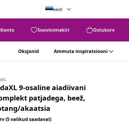
eesti
Konto
Soovinimekiri
Ostukorv
Oksjonid
Ammuta inspiratsiooni
daXL
idaXL 9-osaline aiadiivani
omplekt patjadega, beež,
otang/akaatsia
rv
(5 valikud saadaval)