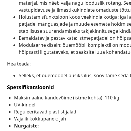
materjal, mis näeb välja nagu looduslik rotang. Se
vastupidavuse ja ilmastikukindlate omaduste tõttu
Hoiustamisfunktsioon koos veekindla kotiga: igal a
patjade, mänguasjade ja muude esemete hoidmiseks.
stabiilsuse suurendamiseks takjakinnitusega kindla
Eemaldatav ja pestav kate: istmepatjadel on hõlp
Modulaarne disain: õuemööbli komplektil on modula
hõlpsasti liigutatavaks, et saaksite luua kohanda
Hea teada:
Selleks, et õuemööbel püsiks ilus, soovitame seda 
Spetsifikatsioonid
Maksimaalne kandevõime (istme kohta): 110 kg
UV-kindel
Reguleeritavad plastist jalad
Vajalik kokkupanek: jah
Nurgaiste: