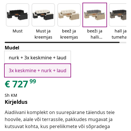
Must
Must ja
beež ja
beeži ja
hall ja
kreemjas
kreemjas
halli
tumehall
segu
Mudel
nurk + 3x keskmine + laud
3x keskmine + nurk + laud
99
€
727
Sh KM
Kirjeldus
Aiadiivani komplekt on suurepärane täiendus teie
hoovile, aiale või terrassile, pakkudes mugavat ja
kutsuvat kohta, kus pereliikmete või sõpradega