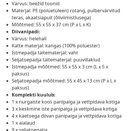
Värvus: beežid toonid
Materjal: PE (polüetüleen) rotang, pulbervärvitud
teras, akaatsiapuit (õliviimistlusega)
Mõõtmed: 55 x 55 x 37 cm (P x L x K)
Diivanipadi:
Värvus: helehall
Katte materjal: kangas (100% polüester)
Istmepadja täitematerjal: vaht
Seljatoepadja täitematerjal: puuvillakiud
Istmepadja mõõtmed: 55 x 55 x 3 cm (L x S x
paksus)
Seljatoepadja mõõtmed: 55 x 45 x 13 cm (P x L x
paksus)
Komplekti kuulub:
1 x nurgaiste koos panipaiga ja vettpidava kotiga
3 x keskmine iste panipaiga ja vettpidava kotiga
4 x käetoega diivan panipaiga ja vettpidava kotiga
1 x aialaud
9 x seljatoepatja