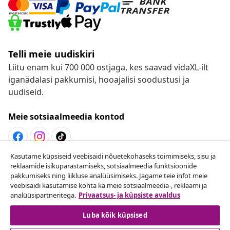
Telli meie uudiskiri
Liitu enam kui 700 000 ostjaga, kes saavad vidaXL-ilt
iganädalasi pakkumisi, hooajalisi soodustusi ja
uudiseid.
Meie sotsiaalmeedia kontod
Kasutame küpsiseid veebisaidi nõuetekohaseks toimimiseks, sisu ja
Lepingust taganemine
reklaamide isikupärastamiseks, sotsiaalmeedia funktsioonide
pakkumiseks ning liikluse analüüsimiseks. Jagame teie infot meie
Esita oma tellimuse kohta tagastamissoov.
veebisaidi kasutamise kohta ka meie sotsiaalmeedia-, reklaami ja
analüüsipartneritega.
Privaatsus- ja küpsiste avaldus
Lepingust taganemine
Luba kõik küpsised