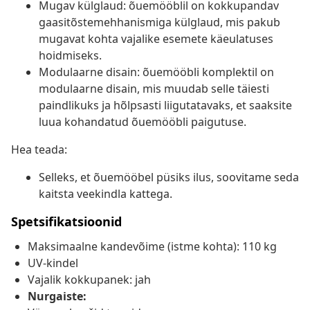
Mugav külglaud: õuemööblil on kokkupandav
gaasitõstemehhanismiga külglaud, mis pakub
mugavat kohta vajalike esemete käeulatuses
hoidmiseks.
Modulaarne disain: õuemööbli komplektil on
modulaarne disain, mis muudab selle täiesti
paindlikuks ja hõlpsasti liigutatavaks, et saaksite
luua kohandatud õuemööbli paigutuse.
Hea teada:
Selleks, et õuemööbel püsiks ilus, soovitame seda
kaitsta veekindla kattega.
Spetsifikatsioonid
Maksimaalne kandevõime (istme kohta): 110 kg
UV-kindel
Vajalik kokkupanek: jah
Nurgaiste: