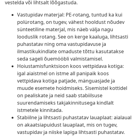
vestelda või lihtsalt lõõgastuda.
Vastupidav materjal: PE-rotang, tuntud ka kui
polürotang, on tugev, vähest hooldust nõudev
sünteetiline materjal, mis näeb välja nagu
looduslik rotang. See on kerge kaaluga, lihtsasti
puhastatav ning oma vastupidavuse ja
ilmastikukindlate omaduste tõttu kasutatakse
seda sageli õuemööbli valmistamisel.
Hoiustamisfunktsioon koos vettpidava kotiga:
igal aiaistmel on istme all panipaik koos
vettpidava kotiga patjade, mänguasjade ja
muude esemete hoidmiseks. Sisemistel kottidel
on pealiskate ja neid saab stabiilsuse
suurendamiseks takjakinnitusega kindlalt
istmetele kinnitada.
Stabiilne ja lihtsasti puhastatav lauaplaat: aialaual
on akaatsiapuidust lauaplaat, mis on tugev,
vastupidav ja niiske lapiga lihtsasti puhastatav.