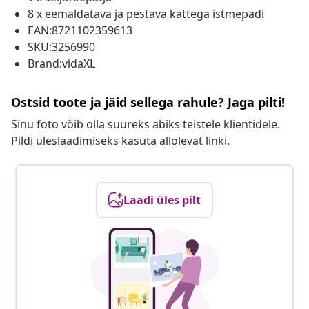
8 x eemaldatava ja pestava kattega istmepadi
EAN:8721102359613
SKU:3256990
Brand:vidaXL
Ostsid toote ja jäid sellega rahule? Jaga pilti!
Sinu foto võib olla suureks abiks teistele klientidele.
Pildi üleslaadimiseks kasuta allolevat linki.
Laadi üles pilt