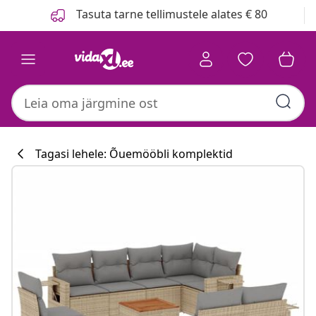
Eelmine
Järgmine
Tasuta tarne tellimustele alates € 80
Tagasi lehele: Õuemööbli komplektid
Köögikollektsi
#sharemevidaxl