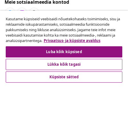
Meie sotsiaalmeedia kontod
Kasutame küpsiseid veebisaidi nõuetekohaseks toimimiseks, sisu ja
reklaamide isikupärastamiseks, sotsiaalmeedia funktsioonide
Lepingust taganemine
pakkumiseks ning liikluse analüüsimiseks. Jagame teie infot meie
veebisaidi kasutamise kohta ka meie sotsiaalmeedia-, reklaami ja
Esita oma tellimuse kohta tagastamissoov.
analüüsipartneritega.
Privaatsus- ja küpsiste avaldus
Lepingust taganemine
Luba kõik küpsised
Lükka kõik tagasi
Klienditeenindus
Küpsiste sätted
Ettevõte
vidaXL
Vaata rohkem