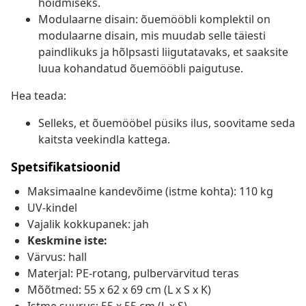
hoidmiseks.
Modulaarne disain: õuemööbli komplektil on
modulaarne disain, mis muudab selle täiesti
paindlikuks ja hõlpsasti liigutatavaks, et saaksite
luua kohandatud õuemööbli paigutuse.
Hea teada:
Selleks, et õuemööbel püsiks ilus, soovitame seda
kaitsta veekindla kattega.
Spetsifikatsioonid
Maksimaalne kandevõime (istme kohta): 110 kg
UV-kindel
Vajalik kokkupanek: jah
Keskmine iste:
Värvus: hall
Materjal: PE-rotang, pulbervärvitud teras
Mõõtmed: 55 x 62 x 69 cm (L x S x K)