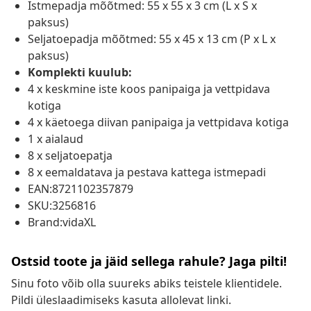
Istmepadja mõõtmed: 55 x 55 x 3 cm (L x S x
paksus)
Seljatoepadja mõõtmed: 55 x 45 x 13 cm (P x L x
paksus)
Komplekti kuulub:
4 x keskmine iste koos panipaiga ja vettpidava
kotiga
4 x käetoega diivan panipaiga ja vettpidava kotiga
1 x aialaud
8 x seljatoepatja
8 x eemaldatava ja pestava kattega istmepadi
EAN:8721102357879
SKU:3256816
Brand:vidaXL
Ostsid toote ja jäid sellega rahule? Jaga pilti!
Sinu foto võib olla suureks abiks teistele klientidele.
Pildi üleslaadimiseks kasuta allolevat linki.