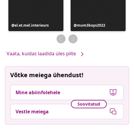
Postitus
el.et.mel.interieurs
Postitus
mum3boys2022
avaldatud
avaldatud
Vaata, kuidas laadida üles pilte
Võtke meiega ühendust!
Mine abiinfolehele
Soovitatud
Vestle meiega