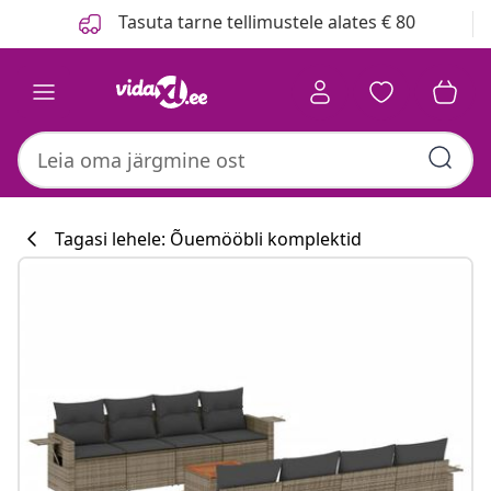
Eelmine
Järgmine
Tasuta tarne tellimustele alates € 80
Tagasi lehele: Õuemööbli komplektid
Köögikollektsi
#sharemevidaxl