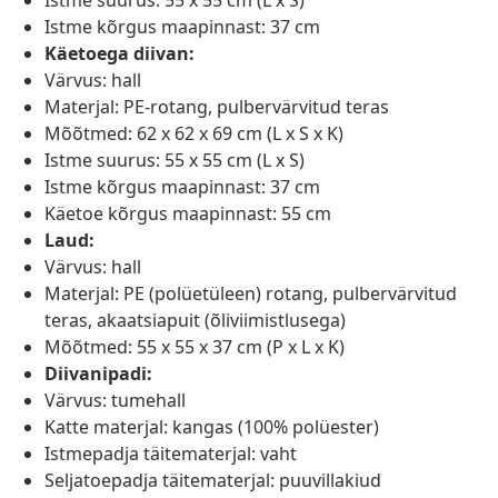
Istme suurus: 55 x 55 cm (L x S)
Istme kõrgus maapinnast: 37 cm
Käetoega diivan:
Värvus: hall
Materjal: PE-rotang, pulbervärvitud teras
Mõõtmed: 62 x 62 x 69 cm (L x S x K)
Istme suurus: 55 x 55 cm (L x S)
Istme kõrgus maapinnast: 37 cm
Käetoe kõrgus maapinnast: 55 cm
Laud:
Värvus: hall
Materjal: PE (polüetüleen) rotang, pulbervärvitud
teras, akaatsiapuit (õliviimistlusega)
Mõõtmed: 55 x 55 x 37 cm (P x L x K)
Diivanipadi:
Värvus: tumehall
Katte materjal: kangas (100% polüester)
Istmepadja täitematerjal: vaht
Seljatoepadja täitematerjal: puuvillakiud