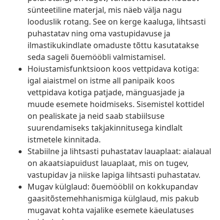
sünteetiline materjal, mis näeb välja nagu
looduslik rotang. See on kerge kaaluga, lihtsasti
puhastatav ning oma vastupidavuse ja
ilmastikukindlate omaduste tõttu kasutatakse
seda sageli õuemööbli valmistamisel.
Hoiustamisfunktsioon koos vettpidava kotiga:
igal aiaistmel on istme all panipaik koos
vettpidava kotiga patjade, mänguasjade ja
muude esemete hoidmiseks. Sisemistel kottidel
on pealiskate ja neid saab stabiilsuse
suurendamiseks takjakinnitusega kindlalt
istmetele kinnitada.
Stabiilne ja lihtsasti puhastatav lauaplaat: aialaual
on akaatsiapuidust lauaplaat, mis on tugev,
vastupidav ja niiske lapiga lihtsasti puhastatav.
Mugav külglaud: õuemööblil on kokkupandav
gaasitõstemehhanismiga külglaud, mis pakub
mugavat kohta vajalike esemete käeulatuses