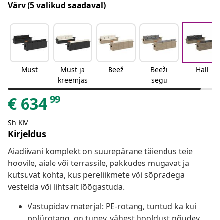
Värv
(5 valikud saadaval)
Must
Must ja
Beež
Beeži
Hall
kreemjas
segu
99
€
634
Sh KM
Kirjeldus
Aiadiivani komplekt on suurepärane täiendus teie
hoovile, aiale või terrassile, pakkudes mugavat ja
kutsuvat kohta, kus pereliikmete või sõpradega
vestelda või lihtsalt lõõgastuda.
Vastupidav materjal: PE-rotang, tuntud ka kui
polürotang, on tugev, vähest hooldust nõudev