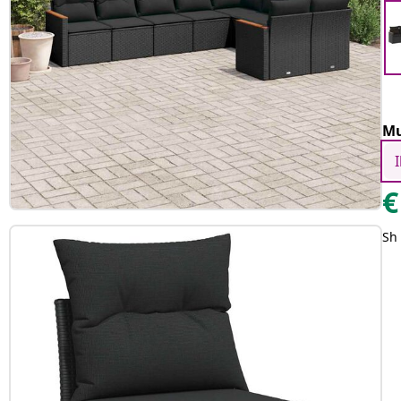
Mu
€
Sh