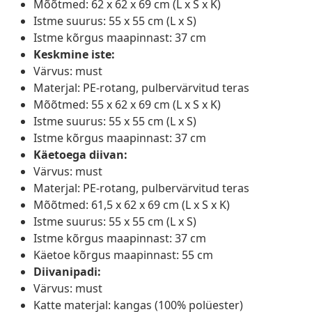
Mõõtmed: 62 x 62 x 69 cm (L x S x K)
Istme suurus: 55 x 55 cm (L x S)
Istme kõrgus maapinnast: 37 cm
Keskmine iste:
Värvus: must
Materjal: PE-rotang, pulbervärvitud teras
Mõõtmed: 55 x 62 x 69 cm (L x S x K)
Istme suurus: 55 x 55 cm (L x S)
Istme kõrgus maapinnast: 37 cm
Käetoega diivan:
Värvus: must
Materjal: PE-rotang, pulbervärvitud teras
Mõõtmed: 61,5 x 62 x 69 cm (L x S x K)
Istme suurus: 55 x 55 cm (L x S)
Istme kõrgus maapinnast: 37 cm
Käetoe kõrgus maapinnast: 55 cm
Diivanipadi:
Värvus: must
Katte materjal: kangas (100% polüester)