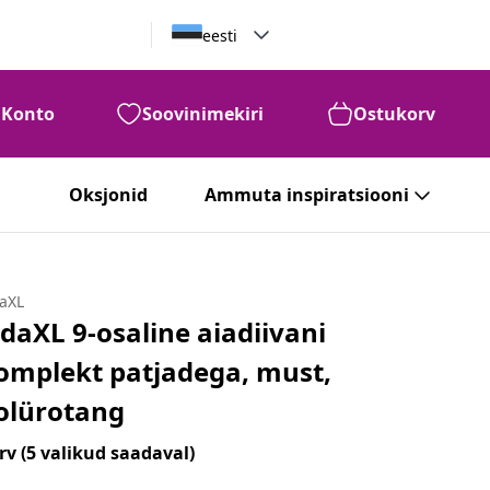
eesti
Konto
Soovinimekiri
Ostukorv
Oksjonid
Ammuta inspiratsiooni
daXL
idaXL 9-osaline aiadiivani
omplekt patjadega, must,
olürotang
rv
(5 valikud saadaval)