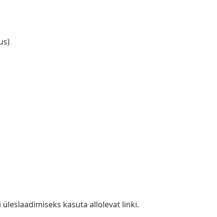
us)
i üleslaadimiseks kasuta allolevat linki.