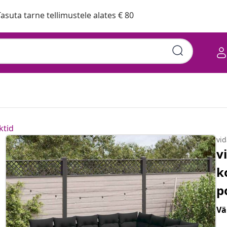
asuta tarne tellimustele alates € 80
ktid
vi
v
k
p
Vä