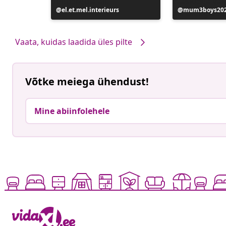
Postitus
el.et.mel.interieurs
Postitus
mum3boys20
avaldatud
avaldatud
Vaata, kuidas laadida üles pilte
Võtke meiega ühendust!
Mine abiinfolehele