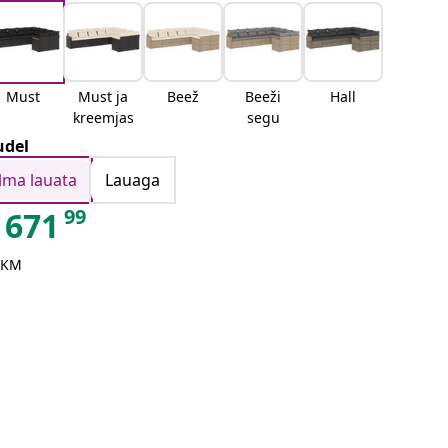
Must
Must ja
Beež
Beeži
Hall
kreemjas
segu
del
Ilma lauata
Lauaga
99
671
 KM