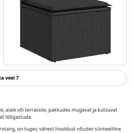
a veel 7
e, aiale või terrassile, pakkudes mugavat ja kutsuvat
alt lõõgastuda.
ürotang, on tugev, vähest hooldust nõudev sünteetiline