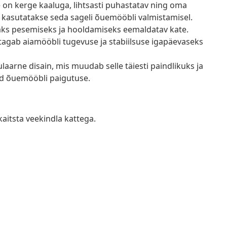
e on kerge kaaluga, lihtsasti puhastatav ning oma
 kasutatakse seda sageli õuemööbli valmistamisel.
saks pesemiseks ja hooldamiseks eemaldatav kate.
 tagab aiamööbli tugevuse ja stabiilsuse igapäevaseks
arne disain, mis muudab selle täiesti paindlikuks ja
tud õuemööbli paigutuse.
kaitsta veekindla kattega.