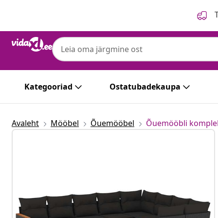
Eelmine
Järgmine
T
Kategooriad
Ostatubadekaupa
Avaleht
Mööbel
Õuemööbel
Õuemööbli komple