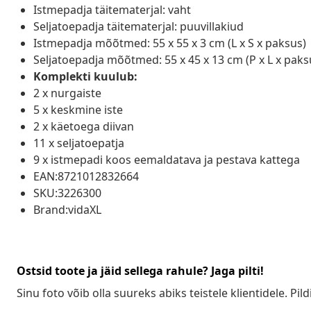
Istmepadja täitematerjal: vaht
Seljatoepadja täitematerjal: puuvillakiud
Istmepadja mõõtmed: 55 x 55 x 3 cm (L x S x paksus)
Seljatoepadja mõõtmed: 55 x 45 x 13 cm (P x L x paks
Komplekti kuulub:
2 x nurgaiste
5 x keskmine iste
2 x käetoega diivan
11 x seljatoepatja
9 x istmepadi koos eemaldatava ja pestava kattega
EAN:8721012832664
SKU:3226300
Brand:vidaXL
Ostsid toote ja jäid sellega rahule? Jaga pilti!
Sinu foto võib olla suureks abiks teistele klientidele. Pild