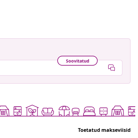
astradgard
ud
Soovitatud
Toetatud makseviisid