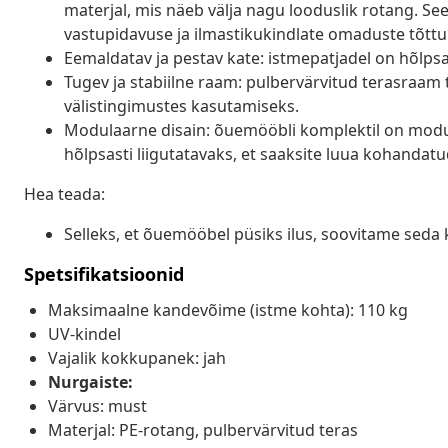
materjal, mis näeb välja nagu looduslik rotang. Se
vastupidavuse ja ilmastikukindlate omaduste tõttu
Eemaldatav ja pestav kate: istmepatjadel on hõlp
Tugev ja stabiilne raam: pulbervärvitud terasraam
välistingimustes kasutamiseks.
Modulaarne disain: õuemööbli komplektil on modula
hõlpsasti liigutatavaks, et saaksite luua kohanda
Hea teada:
Selleks, et õuemööbel püsiks ilus, soovitame seda 
Spetsifikatsioonid
Maksimaalne kandevõime (istme kohta): 110 kg
UV-kindel
Vajalik kokkupanek: jah
Nurgaiste:
Värvus: must
Materjal: PE-rotang, pulbervärvitud teras