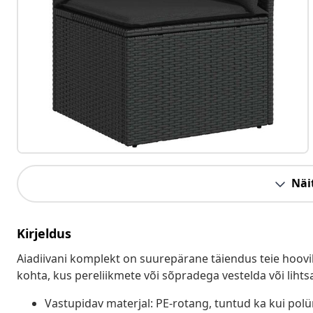
Näit
Kirjeldus
Aiadiivani komplekt on suurepärane täiendus teie hoovil
kohta, kus pereliikmete või sõpradega vestelda või lihts
Vastupidav materjal: PE-rotang, tuntud ka kui pol