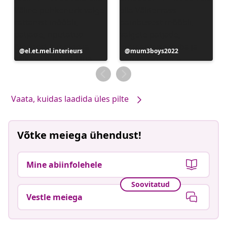
Postitus
el.et.mel.interieurs
Postitus
mum3boys2022
avaldatud
avaldatud
Vaata, kuidas laadida üles pilte
Võtke meiega ühendust!
Mine abiinfolehele
Soovitatud
Vestle meiega