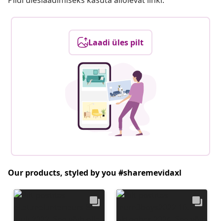
Pildi üleslaadimiseks kasuta allolevat linki.
Laadi üles pilt
Our products, styled by you #sharemevidaxl