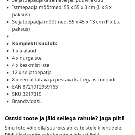
Seljatoepadja täitematerjal: puuvillakiud
Istmepadja mõõtmed: 55 x 55 x 3 cm (L x S x
paksus)
Seljatoepadja mõõtmed: 55 x 45 x 13 cm (P x L x
paksus)
Komplekti kuulub:
1 x aialaud
4 x nurgaiste
4 x keskmist iste
12 x seljatoepatja
8 x eemaldatava ja pestava kattega istmepadi
EAN:8721012959163
SKU:3217315
Brand:vidaXL
Ostsid toote ja jäid sellega rahule? Jaga pilti!
Sinu foto võib olla suureks abiks teistele klientidele.