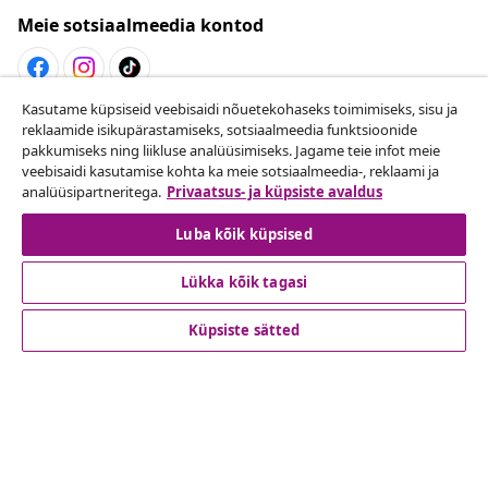
Meie sotsiaalmeedia kontod
Kasutame küpsiseid veebisaidi nõuetekohaseks toimimiseks, sisu ja
Lepingust taganemine
reklaamide isikupärastamiseks, sotsiaalmeedia funktsioonide
pakkumiseks ning liikluse analüüsimiseks. Jagame teie infot meie
Esita oma tellimuse kohta tagastamissoov.
veebisaidi kasutamise kohta ka meie sotsiaalmeedia-, reklaami ja
analüüsipartneritega.
Privaatsus- ja küpsiste avaldus
Lepingust taganemine
Luba kõik küpsised
Lükka kõik tagasi
Klienditeenindus
Küpsiste sätted
Ettevõte
vidaXL