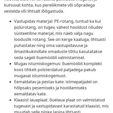
kutsuvat kohta, kus pereliikmete või sõpradega
vestelda või lihtsalt lõõgastuda.
Vastupidav materjal: PE-rotang, tuntud ka kui
polürotang, on tugev, vähest hooldust nõudev
sünteetiline materjal, mis näeb välja nagu
looduslik rotang. See on kerge kaaluga, lihtsasti
puhastatav ning oma vastupidavuse ja
ilmastikukindlate omaduste tõttu kasutatakse
seda sageli õuemööbli valmistamisel.
Mugav istumiskogemus: õuemööbli komplekt
koos tihkelt polsterdatud patjadega pakub
mugavat istumiskogemust.
Eemaldatav ja pestav kate: istmepatjadel on
hõlpsaks pesemiseks ja hooldamiseks
eemaldatav kate.
Klaasist lauaplaat: õuelaua plaat on valmistatud
tugevast ja vastupidavast karastatud klaasist, mis
muudab selle niiske lapiga lihtsasti