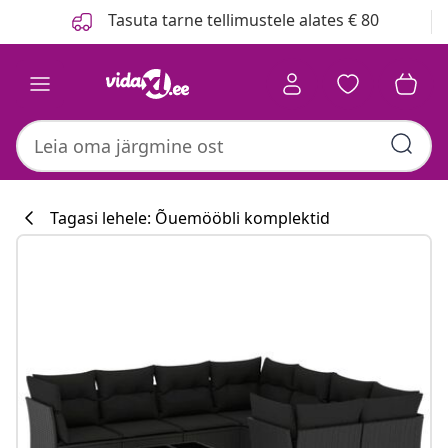
Eelmine
Järgmine
Tasuta tarne tellimustele alates € 80
Tagasi lehele: Õuemööbli komplektid
Köögikollektsi
#sharemevidaxl