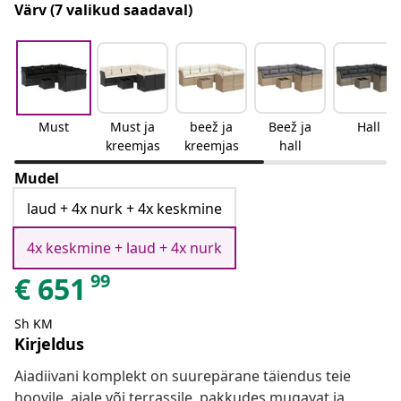
Värv
(7 valikud saadaval)
Must
Must ja
beež ja
Beež ja
Hall
kreemjas
kreemjas
hall
Mudel
laud + 4x nurk + 4x keskmine
4x keskmine + laud + 4x nurk
99
€
651
Sh KM
Kirjeldus
Aiadiivani komplekt on suurepärane täiendus teie
hoovile, aiale või terrassile, pakkudes mugavat ja