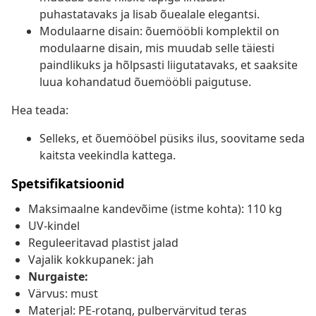
puhastatavaks ja lisab õuealale elegantsi.
Modulaarne disain: õuemööbli komplektil on
modulaarne disain, mis muudab selle täiesti
paindlikuks ja hõlpsasti liigutatavaks, et saaksite
luua kohandatud õuemööbli paigutuse.
Hea teada:
Selleks, et õuemööbel püsiks ilus, soovitame seda
kaitsta veekindla kattega.
Spetsifikatsioonid
Maksimaalne kandevõime (istme kohta): 110 kg
UV-kindel
Reguleeritavad plastist jalad
Vajalik kokkupanek: jah
Nurgaiste:
Värvus: must
Materjal: PE-rotang, pulbervärvitud teras