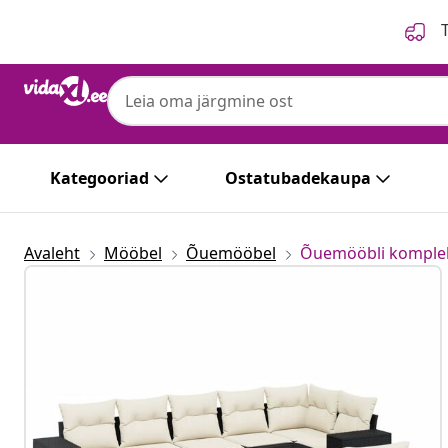
Eelmine
Järgmine
T
Kategooriad
Ostatubadekaupa
Avaleht
Mööbel
Õuemööbel
Õuemööbli komple