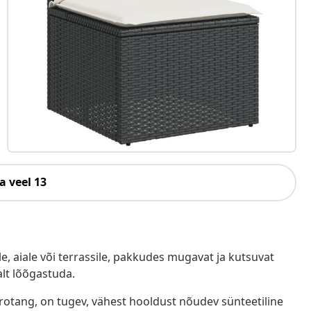
a veel 13
e, aiale või terrassile, pakkudes mugavat ja kutsuvat
alt lõõgastuda.
ürotang, on tugev, vähest hooldust nõudev sünteetiline