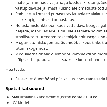
materjal, mis näeb välja nagu looduslik rotang. Se
vastupidavuse ja ilmastikukindlate omaduste tõttu
Stabiilne ja lihtsasti puhastatav lauaplaat: aialaua
niiske lapiga lihtsasti puhastatav.
Hoiustamisfunktsioon koos vettpidava kotiga: igal 
patjade, mänguasjade ja muude esemete hoidmiseks.
stabiilsuse suurendamiseks takjakinnitusega kindla
Mugav istumiskogemus: õuemööbel koos tihkelt p
istumiskogemust.
Modulaarne disain: õuemööbli komplektil on modula
hõlpsasti liigutatavaks, et saaksite luua kohanda
Hea teada:
Selleks, et õuemööbel püsiks ilus, soovitame seda 
Spetsifikatsioonid
Maksimaalne kandevõime (istme kohta): 110 kg
UV-kindel