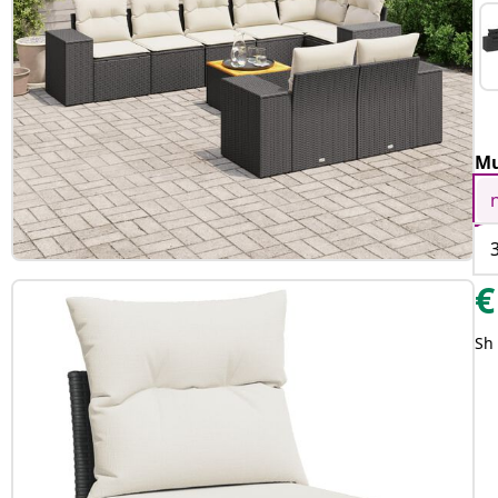
Mu
€
Sh