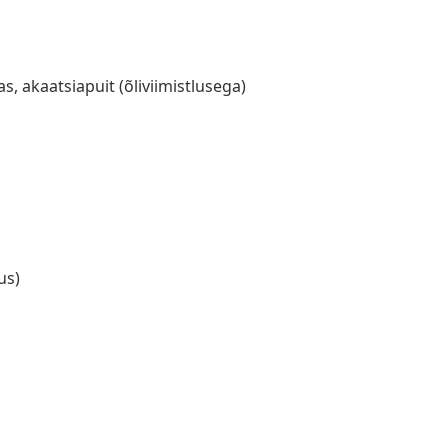
s, akaatsiapuit (õliviimistlusega)
us)