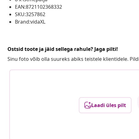
EAN:8721102368332
SKU:3257862
Brand:vidaXL
Ostsid toote ja jäid sellega rahule? Jaga pilti!
Sinu foto võib olla suureks abiks teistele klientidele. Pild
Laadi üles pilt