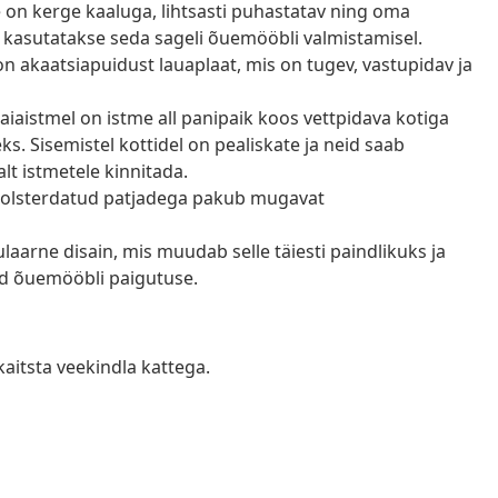
e on kerge kaaluga, lihtsasti puhastatav ning oma
 kasutatakse seda sageli õuemööbli valmistamisel.
l on akaatsiapuidust lauaplaat, mis on tugev, vastupidav ja
aiaistmel on istme all panipaik koos vettpidava kotiga
 Sisemistel kottidel on pealiskate ja neid saab
lt istmetele kinnitada.
olsterdatud patjadega pakub mugavat
arne disain, mis muudab selle täiesti paindlikuks ja
tud õuemööbli paigutuse.
kaitsta veekindla kattega.