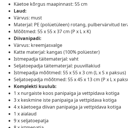
Käetoe kõrgus maapinnast: 55 cm
Laud:
Värvus: must
Materjal: PE (polüetüleen) rotang, pulbervärvitud tera
Mõõtmed: 55 x 55 x 37 cm (P x L x K)
Diivanipadi:
Värvus: kreemjasvalge
Katte materjal: kangas (100% polüester)
Istmepadja täitematerjal: vaht
Seljatoepadja täitematerjal: puuvillakiud
Istmepadja mõõtmed: 55 x 55 x 3 cm (L x S x paksus)
Seljatoepadja mõõtmed: 55 x 45 x 13 cm (P x L x paks
Komplekti kuulub:
1 x nurgaiste koos panipaiga ja vettpidava kotiga
3 x keskmine iste panipaiga ja vettpidava kotiga
4 x käetoega diivan panipaiga ja vettpidava kotiga
1 x aialaud
9 x seljatoepatja
8 x istmepatja