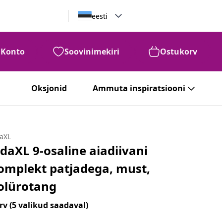
eesti
Konto
Soovinimekiri
Ostukorv
Oksjonid
Ammuta inspiratsiooni
daXL
idaXL 9-osaline aiadiivani
omplekt patjadega, must,
olürotang
rv
(5 valikud saadaval)