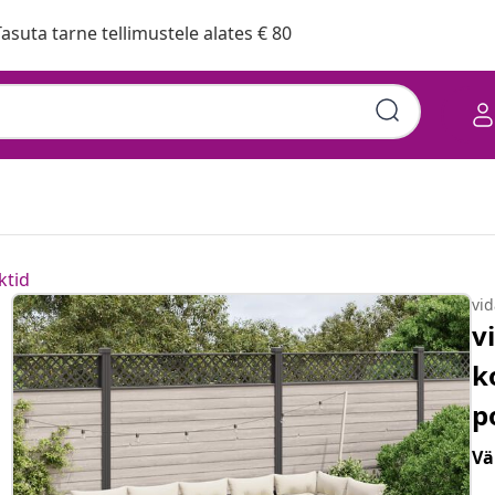
asuta tarne tellimustele alates € 80
ktid
vi
v
k
p
Vä