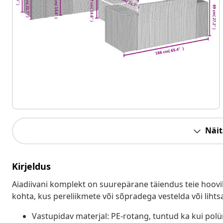
Näit
Kirjeldus
Aiadiivani komplekt on suurepärane täiendus teie hoovil
kohta, kus pereliikmete või sõpradega vestelda või lihts
Vastupidav materjal: PE-rotang, tuntud ka kui pol