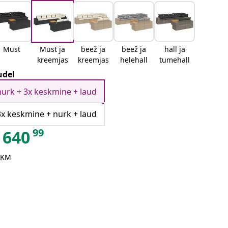
Must
Must ja
beež ja
beež ja
hall ja
kreemjas
kreemjas
helehall
tumehall
del
nurk + 3x keskmine + laud
3x keskmine + nurk + laud
99
640
 KM