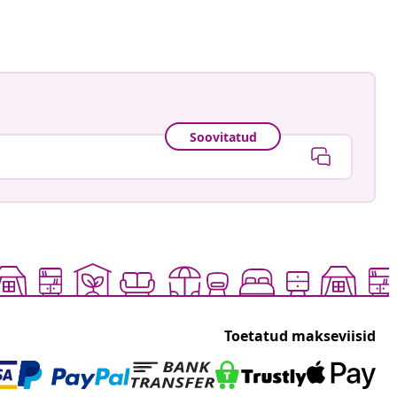
Soovitatud
Toetatud makseviisid