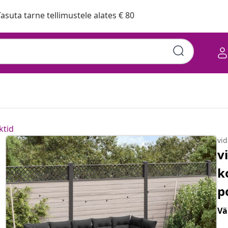
asuta tarne tellimustele alates € 80
ktid
vi
v
k
p
Vä