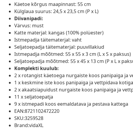
Käetoe kõrgus maapinnast: 55 cm
Külglaua suurus: 24,5 x 23,5 cm (P x L)
Diivanipadi:
Värvus: must
Katte materjal: kangas (100% polüester)
Istmepadja täitematerjal: vaht
Seljatoepadja täitematerjal: puuvillakiud
Istmepadja mõõtmed: 55 x 55 x 3 cm (L x S x paksus)
Seljatoepadja mõõtmed: 55 x 45 x 13 cm (P x L x paks
Komplekti kuulub:
2 x rotangist käetoega nurgaiste koos panipaiga ja v
1 x keskmine iste koos panipaiga ja vettpidava kotig
2 x akaatsiapuidust nurgaiste koos panipaiga ja vett
11 x seljatoepatja
9 x istmepadi koos eemaldatava ja pestava kattega
EAN:8721102472220
SKU:3259528
Brand:vidaXL