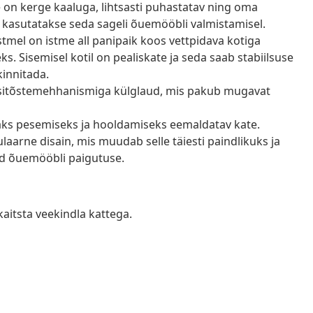
e on kerge kaaluga, lihtsasti puhastatav ning oma
 kasutatakse seda sageli õuemööbli valmistamisel.
tmel on istme all panipaik koos vettpidava kotiga
 Sisemisel kotil on pealiskate ja seda saab stabiilsuse
kinnitada.
sitõstemehhanismiga külglaud, mis pakub mugavat
saks pesemiseks ja hooldamiseks eemaldatav kate.
arne disain, mis muudab selle täiesti paindlikuks ja
tud õuemööbli paigutuse.
kaitsta veekindla kattega.