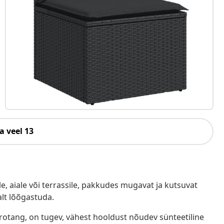
a veel 13
e, aiale või terrassile, pakkudes mugavat ja kutsuvat
alt lõõgastuda.
ürotang, on tugev, vähest hooldust nõudev sünteetiline