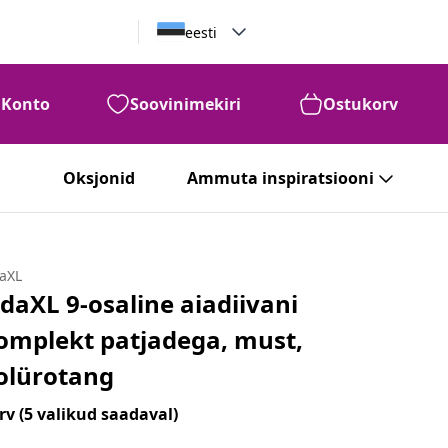
eesti
Konto
Soovinimekiri
Ostukorv
Oksjonid
Ammuta inspiratsiooni
daXL
idaXL 9-osaline aiadiivani
omplekt patjadega, must,
olürotang
rv
(5 valikud saadaval)