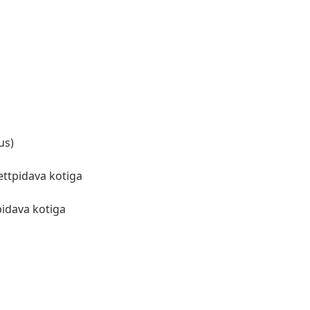
us)
ettpidava kotiga
a
pidava kotiga