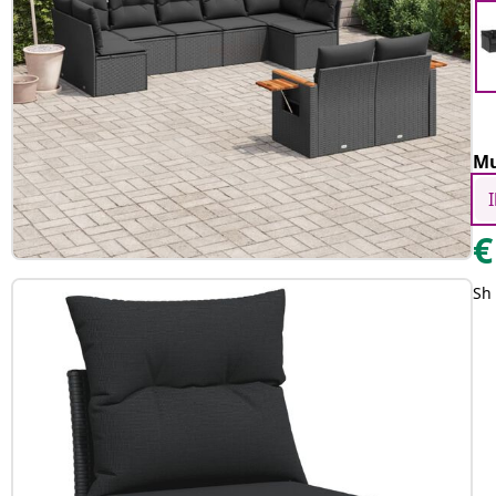
Mu
€
Sh