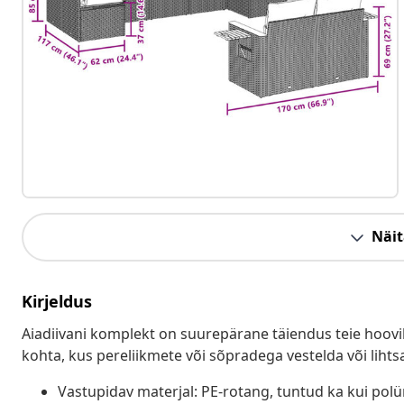
Näit
Kirjeldus
Aiadiivani komplekt on suurepärane täiendus teie hoovil
kohta, kus pereliikmete või sõpradega vestelda või lihts
Vastupidav materjal: PE-rotang, tuntud ka kui pol