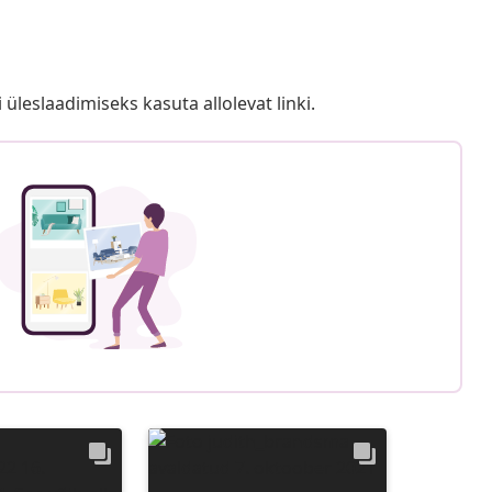
i üleslaadimiseks kasuta allolevat linki.