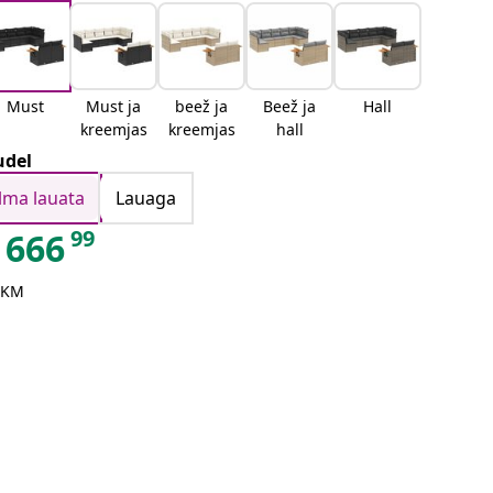
Must
Must ja
beež ja
Beež ja
Hall
kreemjas
kreemjas
hall
del
Ilma lauata
Lauaga
99
666
 KM