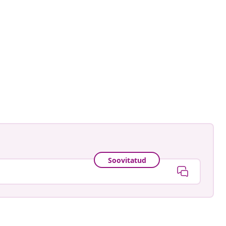
astradgard
ud
Soovitatud