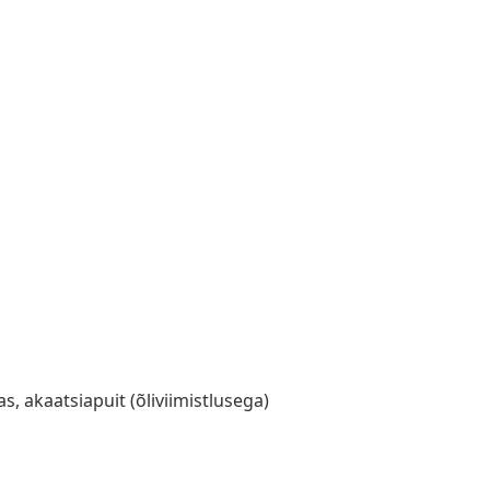
s, akaatsiapuit (õliviimistlusega)