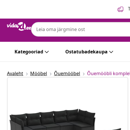
Eelmine
Järgmine
T
Kategooriad
Ostatubadekaupa
Avaleht
Mööbel
Õuemööbel
Õuemööbli komple