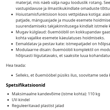
materjal, mis näeb välja nagu looduslik rotang. Se
vastupidavuse ja ilmastikukindlate omaduste tõttu
Hoiustamisfunktsioon koos vettpidava kotiga: aiais
patjade, mänguasjade ja muude esemete hoidmiseks.
suurendamiseks takjakinnitusega kindlalt istmele 
Mugav külglaud: õuemööblil on kokkupandav gaa
kohta vajalike esemete käeulatuses hoidmiseks.
Eemaldatav ja pestav kate: istmepatjadel on hõlp
Modulaarne disain: õuemööbli komplektil on modula
hõlpsasti liigutatavaks, et saaksite luua kohanda
Hea teada:
Selleks, et õuemööbel püsiks ilus, soovitame seda 
Spetsifikatsioonid
Maksimaalne kandevõime (istme kohta): 110 kg
UV-kindel
Reguleeritavad plastist jalad