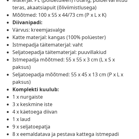
Materjal: PE (polüetüleen) rotang, pulbervärvitud
teras, akaatsiapuit (õliviimistlusega)
Mõõtmed: 100 x 55 x 44/73 cm (P x L x K)
Diivanipadi:
Värvus: kreemjasvalge
Katte materjal: kangas (100% polüester)
Istmepadja täitematerjal: vaht
Seljatoepadja täitematerjal: puuvillakiud
Istmepadja mõõtmed: 55 x 55 x 3 cm (L x S x
paksus)
Seljatoepadja mõõtmed: 55 x 45 x 13 cm (P x L x
paksus)
Komplekti kuulub:
1 x nurgaiste
3 x keskmine iste
4 x käetoega diivan
1 x laud
9 x seljatoepatja
8 x eemaldatava ja pestava kattega istmepadi