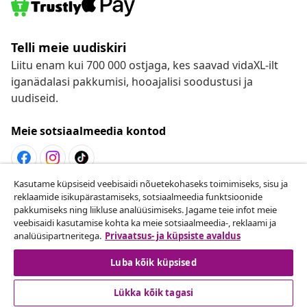
Telli meie uudiskiri
Liitu enam kui 700 000 ostjaga, kes saavad vidaXL-ilt
iganädalasi pakkumisi, hooajalisi soodustusi ja
uudiseid.
Meie sotsiaalmeedia kontod
Kasutame küpsiseid veebisaidi nõuetekohaseks toimimiseks, sisu ja
Lepingust taganemine
reklaamide isikupärastamiseks, sotsiaalmeedia funktsioonide
pakkumiseks ning liikluse analüüsimiseks. Jagame teie infot meie
Esita oma tellimuse kohta tagastamissoov.
veebisaidi kasutamise kohta ka meie sotsiaalmeedia-, reklaami ja
analüüsipartneritega.
Privaatsus- ja küpsiste avaldus
Lepingust taganemine
Luba kõik küpsised
Lükka kõik tagasi