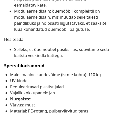
eemaldatav kate.
Modulaarne disain: õuemööbli komplektil on
modulaarne disain, mis muudab selle täiesti
paindlikuks ja hõlpsasti liigutatavaks, et saaksite
luua kohandatud õuemööbli paigutuse.
Hea teada:
Selleks, et õuemööbel püsiks ilus, soovitame seda
kaitsta veekindla kattega.
Spetsifikatsioonid
Maksimaalne kandevõime (istme kohta): 110 kg
UV-kindel
Reguleeritavad plastist jalad
Vajalik kokkupanek: jah
Nurgaiste:
Värvus: must
Materjal: PE-rotang, pulbervärvitud teras