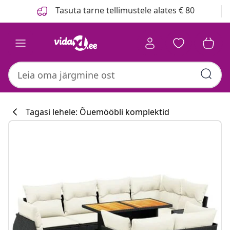
Eelmine
Järgmine
Tasuta tarne tellimustele alates € 80
Tagasi lehele: Õuemööbli komplektid
Köögikollektsi
#sharemevidaxl