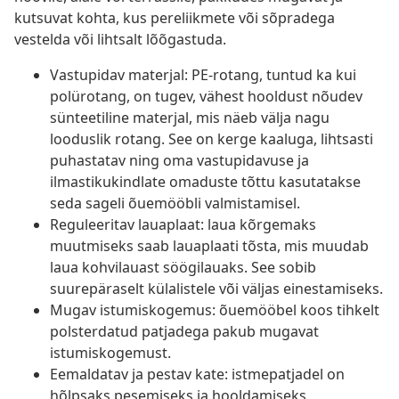
kutsuvat kohta, kus pereliikmete või sõpradega
vestelda või lihtsalt lõõgastuda.
Vastupidav materjal: PE-rotang, tuntud ka kui
polürotang, on tugev, vähest hooldust nõudev
sünteetiline materjal, mis näeb välja nagu
looduslik rotang. See on kerge kaaluga, lihtsasti
puhastatav ning oma vastupidavuse ja
ilmastikukindlate omaduste tõttu kasutatakse
seda sageli õuemööbli valmistamisel.
Reguleeritav lauaplaat: laua kõrgemaks
muutmiseks saab lauaplaati tõsta, mis muudab
laua kohvilauast söögilauaks. See sobib
suurepäraselt külalistele või väljas einestamiseks.
Mugav istumiskogemus: õuemööbel koos tihkelt
polsterdatud patjadega pakub mugavat
istumiskogemust.
Eemaldatav ja pestav kate: istmepatjadel on
hõlpsaks pesemiseks ja hooldamiseks