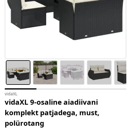
vidaXL
vidaXL 9-osaline aiadiivani
komplekt patjadega, must,
polürotang