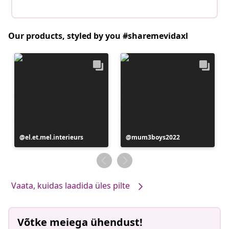
Our products, styled by you #sharemevidaxl
Postitus
el.et.mel.interieurs
Postitus
mum3boys2022
avaldatud
avaldatud
Vaata, kuidas laadida üles pilte
Võtke meiega ühendust!