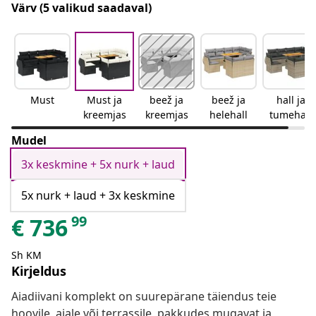
Värv
(5 valikud saadaval)
Must
Must ja
beež ja
beež ja
hall ja
kreemjas
kreemjas
helehall
tumehall
Mudel
3x keskmine + 5x nurk + laud
5x nurk + laud + 3x keskmine
99
€
736
Sh KM
Kirjeldus
Aiadiivani komplekt on suurepärane täiendus teie
hoovile, aiale või terrassile, pakkudes mugavat ja