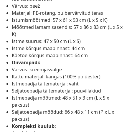
Värvus: beež
Materjal: PE-rotang, pulbervärvitud teras
Istumismõõtmed: 57 x 61 x 93 cm (L x S x K)
Mõõtmed lamamisasendis: 57 x 86 x 83 cm (L x S x
K)
Istme suurus: 47 x 50 cm (L x S)
Istme kõrgus maapinnast: 44 cm
Käetoe kõrgus maapinnast: 64 cm
Diivanipadi:
Värvus: kreemjasvalge
Katte materjal: kangas (100% polüester)
Istmepadja täitematerjal: vaht
Seljatoepadja täitematerjal: puuvillakiud
Istmepadja mõõtmed: 48 x 51 x 3 cm (L x S x
paksus)
Seljatoepadja mõõdud: 66 x 48 x 11 cm (P x L x
paksus)
Komplekti kuulub: