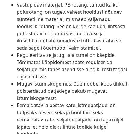
Vastupidav materjal: PE-rotang, tuntud ka kui
polürotang, on tugev, vähest hooldust nõudev
sünteetiline materjal, mis näeb välja nagu
looduslik rotang. See on kerge kaaluga, lihtsasti
puhastatav ning oma vastupidavuse ja
ilmastikukindlate omaduste tõttu kasutatakse
seda sageli õuemööbli valmistamisel.
Reguleeritav seljatugi: aiaistmel on käepide.
Tõmmates käepidemest saate reguleerida
seljatuge mis tahes asendisse ning kiiresti tagasi
algasendisse.
Mugav istumiskogemus: õuemööbel koos tihkelt
polsterdatud patjadega pakub mugavat
istumiskogemust.
Eemaldatav ja pestav kate: istmepatjadel on
hõlpsaks pesemiseks ja hooldamiseks
eemaldatav kate. Seljatoepatjadel on tagaküljel
lapats, et neid oleks lihtne toolide külge