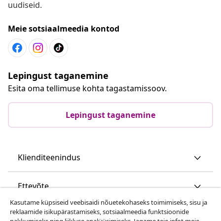
uudiseid.
Meie sotsiaalmeedia kontod
Lepingust taganemine
Esita oma tellimuse kohta tagastamissoov.
Lepingust taganemine
Klienditeenindus
Ettevõte
Kasutame küpsiseid veebisaidi nõuetekohaseks toimimiseks, sisu ja
reklaamide isikupärastamiseks, sotsiaalmeedia funktsioonide
vidaXL