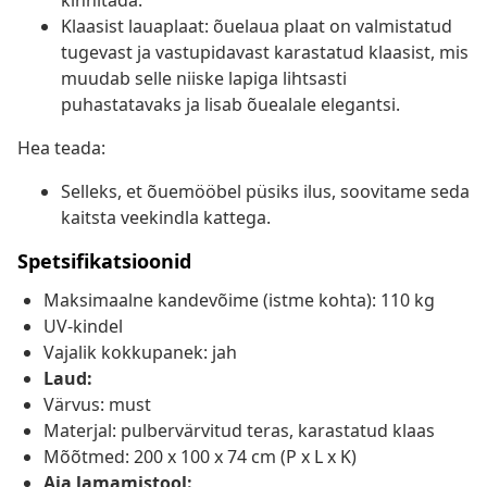
kinnitada.
Klaasist lauaplaat: õuelaua plaat on valmistatud
tugevast ja vastupidavast karastatud klaasist, mis
muudab selle niiske lapiga lihtsasti
puhastatavaks ja lisab õuealale elegantsi.
Hea teada:
Selleks, et õuemööbel püsiks ilus, soovitame seda
kaitsta veekindla kattega.
Spetsifikatsioonid
Maksimaalne kandevõime (istme kohta): 110 kg
UV-kindel
Vajalik kokkupanek: jah
Laud:
Värvus: must
Materjal: pulbervärvitud teras, karastatud klaas
Mõõtmed: 200 x 100 x 74 cm (P x L x K)
Aia lamamistool: