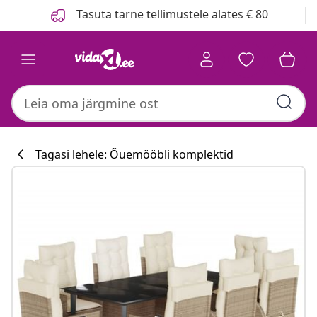
Eelmine
Järgmine
Tasuta tarne tellimustele alates € 80
Tagasi lehele: Õuemööbli komplektid
Köögikollektsi
#sharemevidaxl