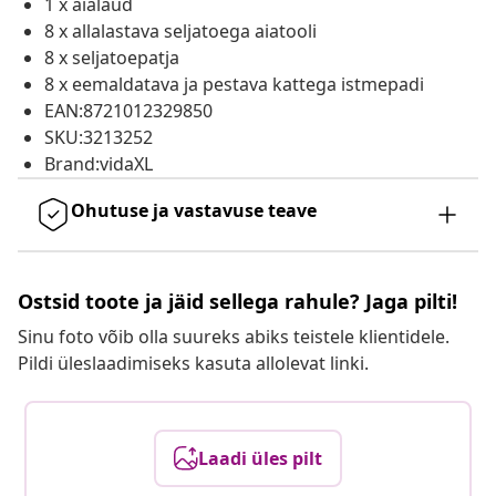
1 x aialaud
8 x allalastava seljatoega aiatooli
8 x seljatoepatja
8 x eemaldatava ja pestava kattega istmepadi
EAN:8721012329850
SKU:3213252
Brand:vidaXL
Ohutuse ja vastavuse teave
Ostsid toote ja jäid sellega rahule? Jaga pilti!
Sinu foto võib olla suureks abiks teistele klientidele.
Pildi üleslaadimiseks kasuta allolevat linki.
Laadi üles pilt