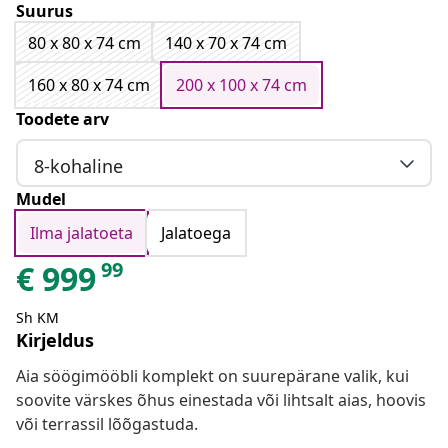
Suurus
80 x 80 x 74 cm
140 x 70 x 74 cm
160 x 80 x 74 cm
200 x 100 x 74 cm
Toodete arv
8-kohaline
Mudel
Ilma jalatoeta
Jalatoega
99
€
999
Sh KM
Kirjeldus
Aia söögimööbli komplekt on suurepärane valik, kui
soovite värskes õhus einestada või lihtsalt aias, hoovis
või terrassil lõõgastuda.