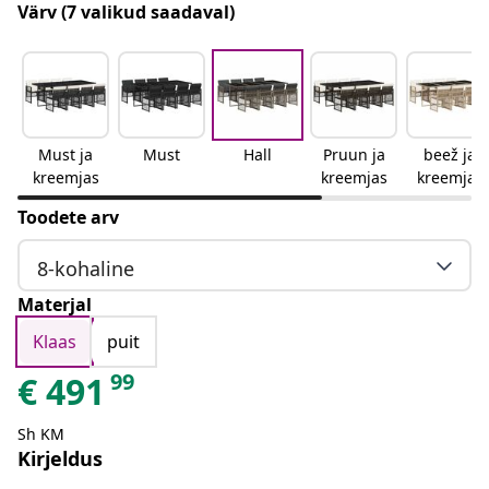
Värv
(7 valikud saadaval)
Must ja
Must
Hall
Pruun ja
beež ja
kreemjas
kreemjas
kreemjas
Toodete arv
8-kohaline
Materjal
Klaas
puit
99
€
491
Sh KM
Kirjeldus