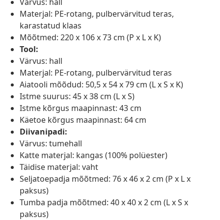
Värvus: hall
Materjal: PE-rotang, pulbervärvitud teras,
karastatud klaas
Mõõtmed: 220 x 106 x 73 cm (P x L x K)
Tool:
Värvus: hall
Materjal: PE-rotang, pulbervärvitud teras
Aiatooli mõõdud: 50,5 x 54 x 79 cm (L x S x K)
Istme suurus: 45 x 38 cm (L x S)
Istme kõrgus maapinnast: 43 cm
Käetoe kõrgus maapinnast: 64 cm
Diivanipadi:
Värvus: tumehall
Katte materjal: kangas (100% polüester)
Täidise materjal: vaht
Seljatoepadja mõõtmed: 76 x 46 x 2 cm (P x L x
paksus)
Tumba padja mõõtmed: 40 x 40 x 2 cm (L x S x
paksus)