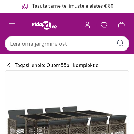
Eelmine
Järgmine
Tasuta tarne tellimustele alates € 80
Tagasi lehele: Õuemööbli komplektid
Köögikollektsi
#sharemevidaxl