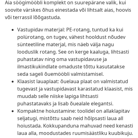
Aia söögimööbli komplekt on suurepärane valik, kui
soovite värskes õhus einestada või lihtsalt aias, hoovis
või terrassil lõõgastuda.
Vastupidav materjal: PE-rotang, tuntud ka kui
polürotang, on tugev, vähest hooldust nõudev
sünteetiline materjal, mis näeb välja nagu
looduslik rotang. See on kerge kaaluga, lihtsasti
puhastatav ning oma vastupidavuse ja
ilmastikukindlate omaduste tõttu kasutatakse
seda sageli õuemööbli valmistamisel.
Klaasist lauaplaat: õuelaua plaat on valmistatud
tugevast ja vastupidavast karastatud klaasist, mis
muudab selle niiske lapiga lihtsasti
puhastatavaks ja lisab õuealale elegantsi.
Kompaktne hoiustamine: toolidel on allaklapitav
seljatugi, mistõttu saab neid hõlpsasti laua all
hoiustada. Kokkupanduna mahuvad need kenasti
laua alla, moodustades ruumisäästliku kuubikuju.