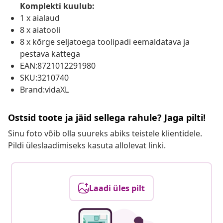
Komplekti kuulub:
1 x aialaud
8 x aiatooli
8 x kõrge seljatoega toolipadi eemaldatava ja
pestava kattega
EAN:8721012291980
SKU:3210740
Brand:vidaXL
Ostsid toote ja jäid sellega rahule? Jaga pilti!
Sinu foto võib olla suureks abiks teistele klientidele.
Pildi üleslaadimiseks kasuta allolevat linki.
Laadi üles pilt