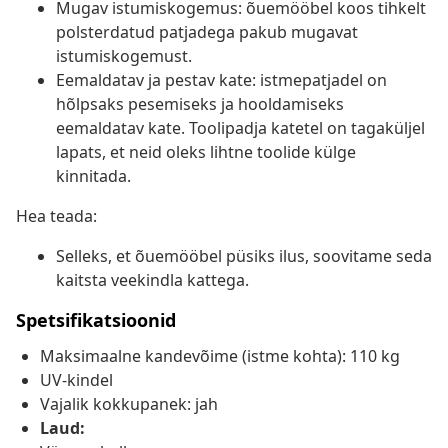
Mugav istumiskogemus: õuemööbel koos tihkelt
polsterdatud patjadega pakub mugavat
istumiskogemust.
Eemaldatav ja pestav kate: istmepatjadel on
hõlpsaks pesemiseks ja hooldamiseks
eemaldatav kate. Toolipadja katetel on tagaküljel
lapats, et neid oleks lihtne toolide külge
kinnitada.
Hea teada:
Selleks, et õuemööbel püsiks ilus, soovitame seda
kaitsta veekindla kattega.
Spetsifikatsioonid
Maksimaalne kandevõime (istme kohta): 110 kg
UV-kindel
Vajalik kokkupanek: jah
Laud: