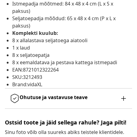
Istmepadja mõõtmed: 84 x 48 x 4 cm (L x S x
paksus)
Seljatoepadja mõõdud: 65 x 48 x 4 cm (P x L x
paksus)
Komplekti kuulub:
8 x allalastava seljatoega aiatooli
1 x laud
8 x seljatoepatja
8 x eemaldatava ja pestava kattega istmepadi
EAN:8721012322264
SKU:3212493
Brand:vidaXL
Ohutuse ja vastavuse teave
Ostsid toote ja jäid sellega rahule? Jaga pilti!
Sinu foto võib olla suureks abiks teistele klientidele.