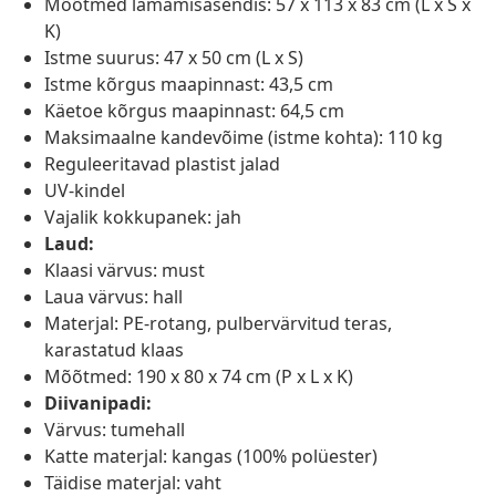
Mõõtmed lamamisasendis: 57 x 113 x 83 cm (L x S x
K)
Istme suurus: 47 x 50 cm (L x S)
Istme kõrgus maapinnast: 43,5 cm
Käetoe kõrgus maapinnast: 64,5 cm
Maksimaalne kandevõime (istme kohta): 110 kg
Reguleeritavad plastist jalad
UV-kindel
Vajalik kokkupanek: jah
Laud:
Klaasi värvus: must
Laua värvus: hall
Materjal: PE-rotang, pulbervärvitud teras,
karastatud klaas
Mõõtmed: 190 x 80 x 74 cm (P x L x K)
Diivanipadi:
Värvus: tumehall
Katte materjal: kangas (100% polüester)
Täidise materjal: vaht