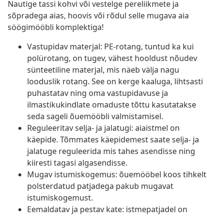
Nautige tassi kohvi või vestelge pereliikmete ja
sõpradega aias, hoovis või rõdul selle mugava aia
söögimööbli komplektiga!
Vastupidav materjal: PE-rotang, tuntud ka kui
polürotang, on tugev, vähest hooldust nõudev
sünteetiline materjal, mis näeb välja nagu
looduslik rotang. See on kerge kaaluga, lihtsasti
puhastatav ning oma vastupidavuse ja
ilmastikukindlate omaduste tõttu kasutatakse
seda sageli õuemööbli valmistamisel.
Reguleeritav selja- ja jalatugi: aiaistmel on
käepide. Tõmmates käepidemest saate selja- ja
jalatuge reguleerida mis tahes asendisse ning
kiiresti tagasi algasendisse.
Mugav istumiskogemus: õuemööbel koos tihkelt
polsterdatud patjadega pakub mugavat
istumiskogemust.
Eemaldatav ja pestav kate: istmepatjadel on