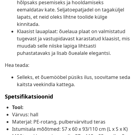
hõlpsaks pesemiseks ja hooldamiseks
eemaldatav kate. Seljatoepatjadel on tagaküljel
lapats, et neid oleks lihtne toolide külge
kinnitada.
Klaasist lauaplaat: õuelaua plaat on valmistatud
tugevast ja vastupidavast karastatud klaasist, mis
muudab selle niiske lapiga lihtsasti
puhastatavaks ja lisab õuealale elegantsi.
Hea teada:
Selleks, et õuemööbel püsiks ilus, soovitame seda
kaitsta veekindla kattega.
Spetsifikatsioonid
Tool:
Värvus: hall
Materjal: PE-rotang, pulbervärvitud teras
Istumisala mõõtmed: 57 x 60 x 93/110 cm (L x S x K)