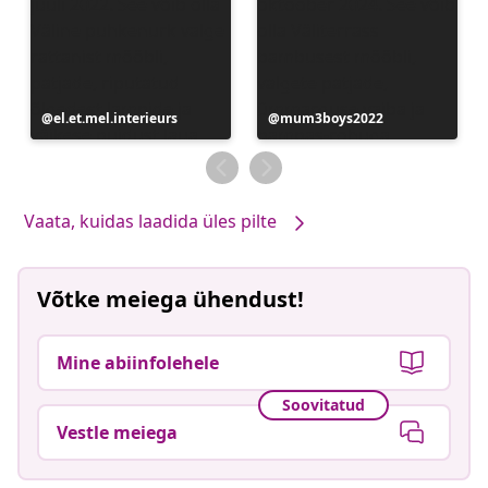
Postitus
el.et.mel.interieurs
Postitus
mum3boys2022
avaldatud
avaldatud
Vaata, kuidas laadida üles pilte
Võtke meiega ühendust!
Mine abiinfolehele
Soovitatud
Vestle meiega