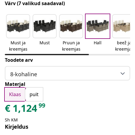
Värv
(7 valikud saadaval)
Must ja
Must
Pruun ja
Hall
beež ja
kreemjas
kreemjas
kreemjas
Toodete arv
8-kohaline
Materjal
Klaas
puit
99
€
1,124
Sh KM
Kirjeldus