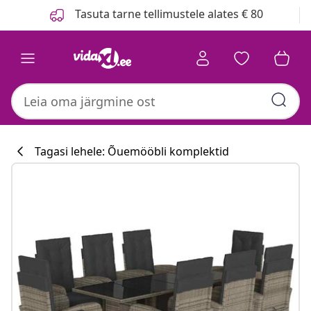
Eelmine
Järgmine
Tasuta tarne tellimustele alates € 80
Tagasi lehele: Õuemööbli komplektid
Köögikollektsi
#sharemevidaxl