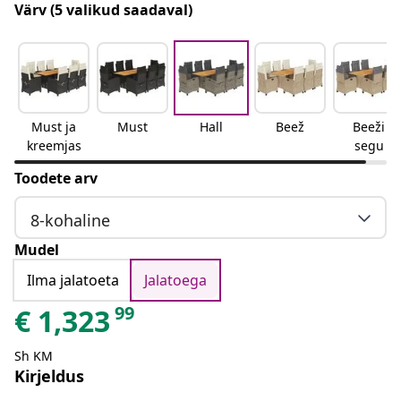
Värv
(5 valikud saadaval)
Must ja
Must
Hall
Beež
Beeži
kreemjas
segu
Toodete arv
8-kohaline
Mudel
Ilma jalatoeta
Jalatoega
99
€
1,323
Sh KM
Kirjeldus